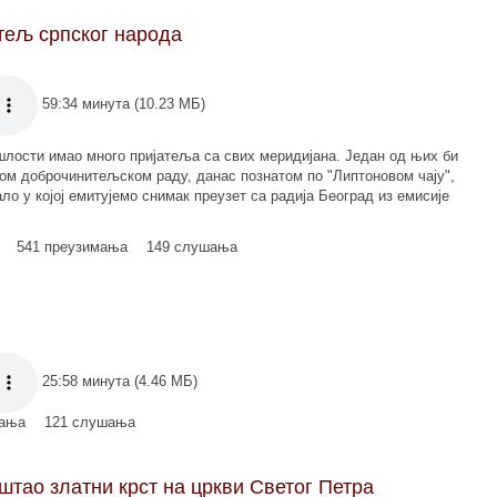
тељ српског народа
59:34 минута (10.23 МБ)
ошлости имао много пријатеља са свих меридијана. Један од њих би
вом доброчинитељском раду, данас познатом по "Липтоновом чају",
ло у којој емитујемо снимак преузет са радија Београд из емисије
541 преузимања
149 слушања
25:58 минута (4.46 МБ)
мања
121 слушања
тао златни крст на цркви Светог Петра