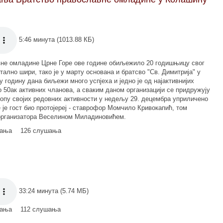
5:46 минута (1013.88 КБ)
вне омладине Црне Горе ове године обиљежило 20 годишњицу свог
тално шири, тако је у марту основана и братсво "Св. Димитрија" у
 годину дана биљежи много успјеха и једно је од најактивнијих
о 50ак активних чланова, а сваким даном организацији се придружују
лопу својих редовних активности у недељу 29. децембра уприличено
е је гост био протојереј - ставрофор Момчило Кривокапић, том
 организатора Веселином Миладиновићем.
мања
126 слушања
33:24 минута (5.74 МБ)
мања
112 слушања