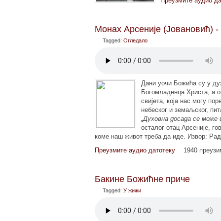
Преузмите аудио да
Mонах Арсеније (Јовановић) 
Tagged:
Огледало
Дани уочи Божића су у ду
Богомладенца Христа, а о
свијета, која нас могу п
небеског и земаљског, пит
„Духовна досада се може
осталог отац Арсеније, г
коме наш живот треба да иде. Извор: Ра
Преузмите аудио датотеку
1940 преуз
Бакине Божићне приче
Tagged:
У жижи