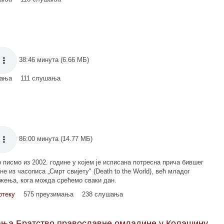
38:46 минута (6.66 МБ)
мања
111 слушања
86:00 минута (14.77 МБ)
исмо из 2002. године у којем је исписана потресна прича бившег
не из часописа „Смрт свијету" (Death to the World), већ младог
ужења, кога можда срећемо сваки дан.
отеку
575 преузимања
238 слушања
јања Братство православне омладине у Колашину