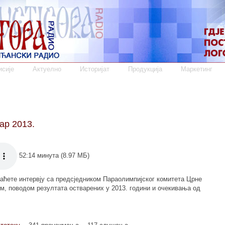
сије
Актуелно
Историјат
Продукција
Маркетинг
ар 2013.
52:14 минута (8.97 МБ)
шаћете интервју са предсједником Параолимпијског комитета Црне
м, поводом резултата остварених у 2013. години и очекивања од