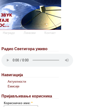
Награде
Линкови
Контакт
Радио Светигора уживо
Навигација
Актуелности
Емисије
Пријављивање корисника
Корисничко име:
*