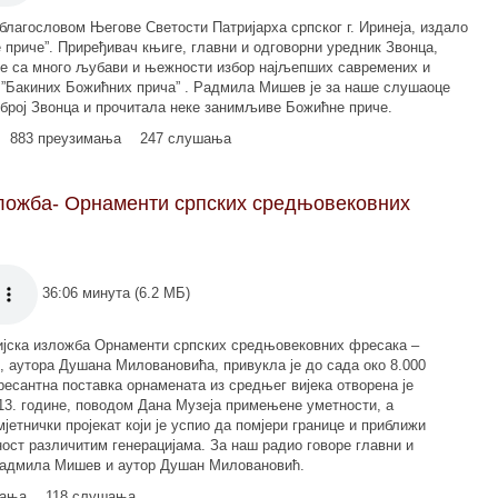
а благословом Његове Светости Патријарха српског г. Иринеја, издало
 приче”. Приређивач књиге, главни и одговорни уредник Звонца,
e са много љубави и њежности избор најљепших савремених и
 ”Бакиних Божићних прича” . Радмила Мишев је за наше слушаоце
број Звонца и прочитала неке занимљиве Божићне приче.
883 преузимања
247 слушања
зложба- Орнаменти српских средњовековних
36:06 минута (6.2 МБ)
ијска изложба Орнаменти српских средњовековних фресака –
 аутора Душана Миловановића, привукла је до сада око 8.000
ресантна поставка орнамената из средњег вијека отворена је
13. године, поводом Дана Музеја примењене уметности, а
јетнички пројекат који је успио да помјери границе и приближи
ост различитим генерацијама. За наш радио говоре главни и
 Радмила Мишев и аутор Душан Миловановић.
мања
118 слушања