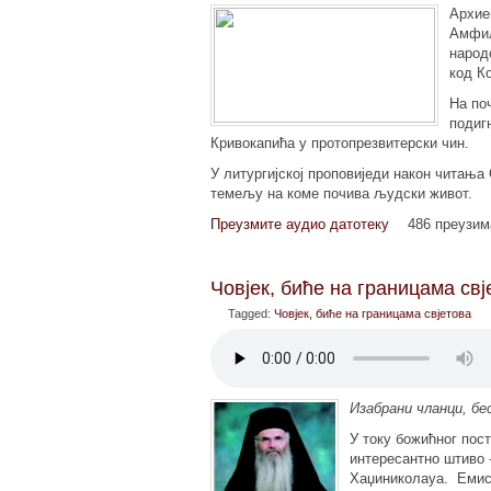
Архие
Амфил
народ
код К
На по
подиг
Кривокапића у протопрезвитерски чин.
У литургијској проповиједи након читања
темељу на коме почива људски живот.
Преузмите аудио датотеку
486 преузи
Човјек, биће на границама свј
Tagged:
Човјек, биће на границама свјетова
Изабрани чланци, б
У току божићног пос
интересантно штиво 
Хаџиниколауа. Еми