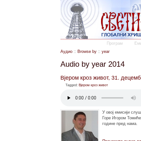
Програм
Еми
Аудио
::
Browse by
::
year
Audio by year 2014
Вјером кроз живот, 31. децемб
Tagged:
Вјером кроз живот
У овој емисији слу
Горе Игором Томиће
године пред нама.