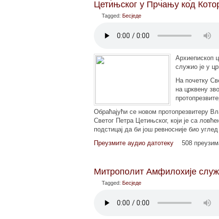
Цетињског у Прчању код Кото
Tagged:
Бесједе
Архиепископ ц
служио је у ц
На почетку Св
на црквену зв
протопрезвите
Обраћајући се новом протопрезвитеру Вла
Светог Петра Цетињског, који је са ловће
подстицај да би још ревносније био угл
Преузмите аудио датотеку
508 преузи
Митрополит Амфилохије служи
Tagged:
Бесједе