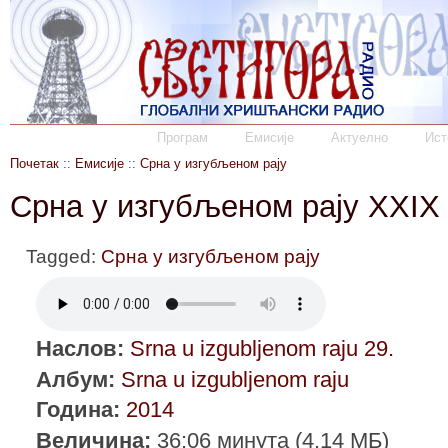
Програм
Емисије
Актуелно
Ист
Почетак
::
Емисије
::
Срна у изгубљеном рају
Срна у изгубљеном рају XXIX
Tagged:
Срна у изгубљеном рају
Наслов:
Srna u izgubljenom raju 29.
Албум:
Srna u izgubljenom raju
Година:
2014
Величина:
36:06 минута (4.14 МБ)