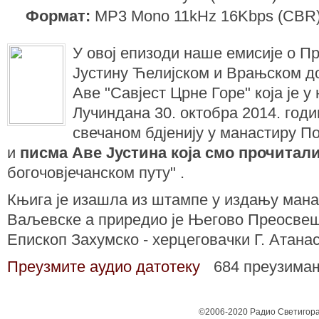
Формат:
MP3 Mono 11kHz 16Kbps (CBR
У овој епизоди наше емисије о 
Јустину Ћелијском и Врањском д
Аве "Савјест Црне Горе" која је у
Лучиндана 30. октобра 2014. годи
свечаном бдјенију у манастиру По
и
писма Аве Јустина која смо прочитал
богочовјечанском путу" .
Књига је изашла из штампе у издању ман
Ваљевске а приредио је Његово Преосве
Епископ Захумско - херцеговачки Г. Атанас
Преузмите аудио датотеку
684 преузима
©2006-2020 Радио Светигора