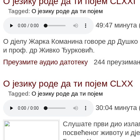
О језику роде да ти појем CLXXI
Tagged:
О језику роде да ти појем
49:47 минута 
О дјелу Жарка Команина говоре др Душко
и проф. др Живко Ђурковић.
Преузмите аудио датотеку
244 преузима
О језику роде да ти појем CLXX
Tagged:
О језику роде да ти појем
30:04 минута 
Слушате први дио излаг
посвећеног животу и дј