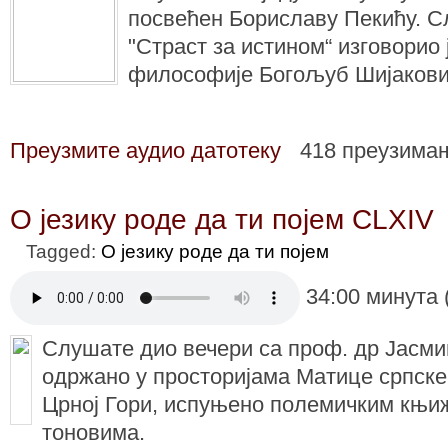
посвећен Бориславу Пекићу. С
"Страст за истином“ изговорио
философије Богољуб Шијакови
Преузмите аудио датотеку
418 преузима
О језику роде да ти појем CLXIV
Tagged:
О језику роде да ти појем
34:00 минута 
Слушате дио вечери са проф. др Јасмин
одржано у просторијама Матице српске
Црној Гори, испуњено полемичким књи
тоновима.