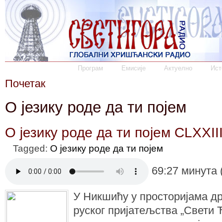
Програм
Емисије
Актуелно
Ист
Почетак
О језику роде да ти појем
О језику роде да ти појем CLXXII
Tagged:
О језику роде да ти појем
69:27 минута 
У Никшићу у просторијама д
руског пријатељства „Свети 