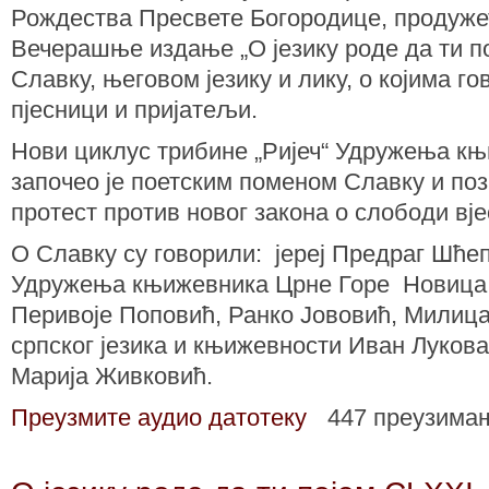
Рождества Пресвете Богородице, продужет
Вечерашње издање „О језику роде да ти по
Славку, његовом језику и лику, о којима г
пјесници и пријатељи.
Нови циклус трибине „Ријеч“ Удружења к
започео је поетским поменом Славку и поз
протест против новог закона о слободи вје
О Славку су говорили: јереј Предраг Шће
Удружења књижевника Црне Горе Новица 
Перивоје Поповић, Ранко Јововић, Милиц
српског језика и књижевности Иван Лукова
Марија Живковић.
Преузмите аудио датотеку
447 преузима