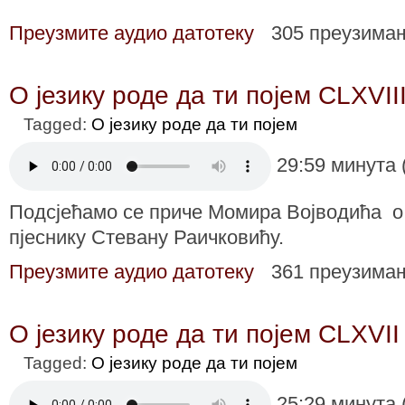
Преузмите аудио датотеку
305 преузима
О језику роде да ти појем CLXVII
Tagged:
О језику роде да ти појем
29:59 минута 
Подсјећамо се приче Момира Војводића 
пјеснику Стевану Раичковићу.
Преузмите аудио датотеку
361 преузима
О језику роде да ти појем CLXVII
Tagged:
О језику роде да ти појем
25:29 минута 