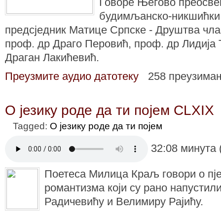
Говоре Његово преосве
будимљанско-никшићки г
предсједник Матице Српске - Друштва чла
проф. др Драго Перовић, проф. др Лидија
Драган Лакићевић.
Преузмите аудио датотеку
258 преузима
О језику роде да ти појем CLXIX
Tagged:
О језику роде да ти појем
32:08 минута 
Поетеса Милица Краљ говори о пј
романтизма који су рано напустили
Радичевићу и Велимиру Рајићу.