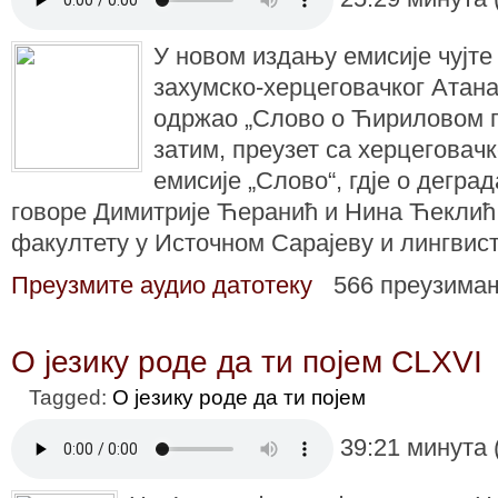
У новом издању емисије чујт
захумско-херцеговачког Атанас
одржао „Слово о Ћириловом п
затим, преузет са херцеговачк
емисије „Слово“, гдје о деград
говоре Димитрије Ћеранић и Нина Ћеклић,
факултету у Источном Сарајеву и лингвис
Преузмите аудио датотеку
566 преузима
О језику роде да ти појем CLXVI
Tagged:
О језику роде да ти појем
39:21 минута 