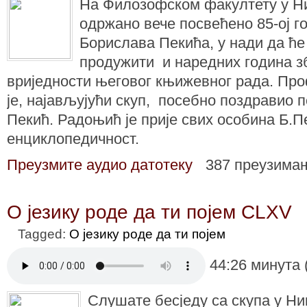
На Филозофском факултету у Н
одржано вече посвећено 85-ој
Борислава Пекића, у нади да ће 
продужити и наредних година зб
вриједности његовог књижевног рада. Пр
је, најављујући скуп, посебно поздравио 
Пекић. Радоњић је прије свих особина Б.П
енциклопедичност.
Преузмите аудио датотеку
387 преузима
О језику роде да ти појем CLXV
Tagged:
О језику роде да ти појем
44:26 минута 
Слушате бесједу са скупа у Ни