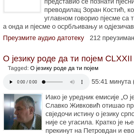
представио се познати пјесни
преводилац Зоран Костић, кој
углавном говорио пјесме са 
а онда и пјесме о осрбљивању и одјезича
Преузмите аудио датотеку
212 преузима
О језику роде да ти појем CLXXII
Tagged:
О језику роде да ти појем
55:41 минута 
Иако је уредник емисије „О ј
Славко Живковић отишао пр
свједочи истину о језику срп
није се угасила. Кратко је њ
прекинут на Петровдан и ево