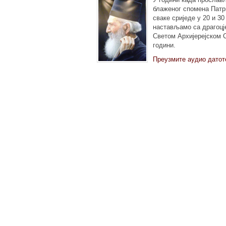
блаженог спомена Патр
сваке сриједе у 20 и 3
настављамо са драгоцје
Светом Архијерејском С
години.
Преузмите аудио датот