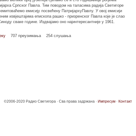
ијарха Српског Павла. Тим поводом на таласима радија Светигоре
0 емитоваћемо емисију посвећену ПатријархуПавлу. У овој емисији
ним извјештајима епископа рашко - призренског Павла које је слао
иноду сваке године. Издвајамо оно најинтересантније у 1961.
еку
707 преузимања
254 слушања
©2006-2020 Радио Светигора · Сва права задржана ·
Импресум
·
Контакт