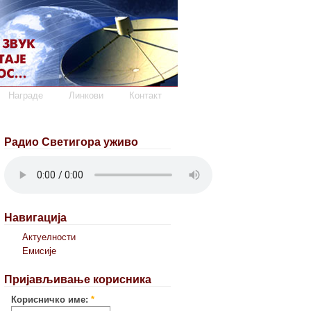
Награде
Линкови
Контакт
Радио Светигора уживо
Навигација
Актуелности
Емисије
Пријављивање корисника
Корисничко име:
*