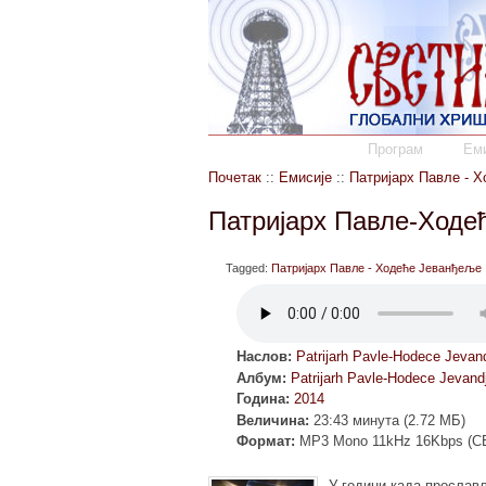
Програм
Еми
Почетак
::
Емисије
::
Патријарх Павле - 
Патријарх Павле-Ходе
Tagged:
Патријарх Павле - Ходеће Јеванђеље
Наслов:
Patrijarh Pavle-Hodece Jevand
Албум:
Patrijarh Pavle-Hodece Jevandj
Година:
2014
Величина:
23:43 минута (2.72 МБ)
Формат:
MP3 Mono 11kHz 16Kbps (C
У години када прослав