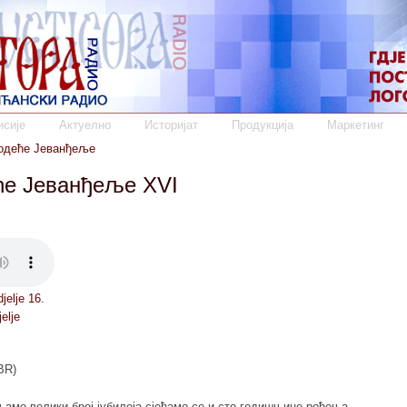
сије
Актуелно
Историјат
Продукција
Маркетинг
Ходеће Јеванђеље
ће Јеванђеље XVI
jelje 16.
elje
BR)
љамо велики број јубилеја сјећамо се и сто годишњице рођења