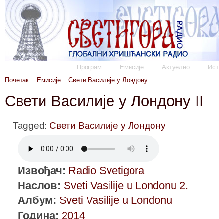
Програм
Емисије
Актуелно
Ист
Почетак
::
Емисије
::
Свети Василије у Лондону
Свети Василије у Лондону II
Tagged:
Свети Василије у Лондону
Извођач:
Radio Svetigora
Наслов:
Sveti Vasilije u Londonu 2.
Албум:
Sveti Vasilije u Londonu
Година:
2014