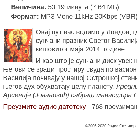
Величина:
53:19 минута (7.64 МБ)
Формат:
MP3 Mono 11kHz 20Kbps (VBR
Oвај пут вас водимо у Лондон, 
сунчани празник Светог Василиј
кишовитог маја 2014. године.
И као што је сунчани диск увек 
његови се зраци простиру свуда по васион
Василија почивају у нашој Острошкој стен
његов дух обухватају целу планету.
Уредни
Арсеније (Јовановић) сабрат манастира 
Преузмите аудио датотеку
768 преузима
©2006-2020 Радио Светигора