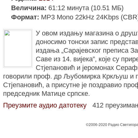
Величина:
61:12 минута (10.51 МБ)
Формат:
MP3 Mono 22kHz 24Kbps (CBR
У овом издању магазина о дру
доносимо тонски запис предст
издања „Сарајевског преписа З
Саве из 14. вијека”, које су пр
Стјепановић и јеромонах Сераф
говорили проф. др Љубомирка Кркљуш и п
Стјепановић, а присутне је поздравио про
председник Матице српске.
Преузмите аудио датотеку
412 преузима
©2006-2020 Радио Светигора