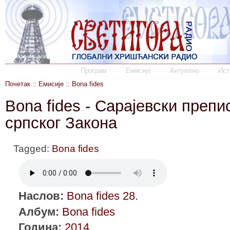
Програм
Емисије
Актуелно
Ист
Почетак
::
Емисије
::
Bona fides
Bona fides - Сарајевски препис
српског Закона
Tagged:
Bona fides
Наслов:
Bona fides 28.
Албум:
Bona fides
Година:
2014