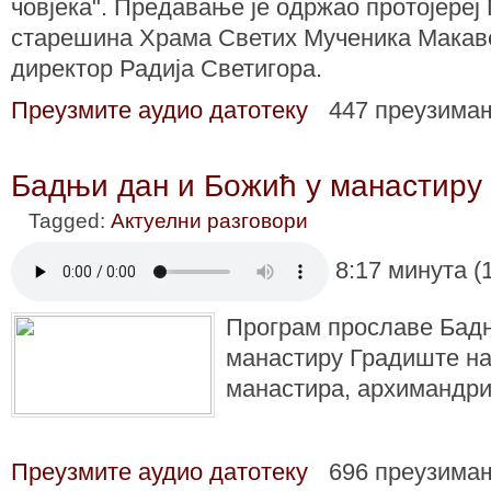
човјека". Предавање је одржао протојере
старешина Храма Светих Мученика Макаве
директор Радија Светигора.
Преузмите аудио датотеку
447 преузима
Бадњи дан и Божић у манастиру
Tagged:
Актуелни разговори
8:17 минута (
Програм прославе Бадњ
манастиру Градиште на
манастира, архимандри
Преузмите аудио датотеку
696 преузима