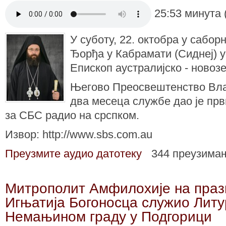
25:53 минута 
У суботу, 22. октобра у сабор
Ђорђа у Кабрамати (Сиднеј) у
Епископ аустралијско - новозе
Његово Преосвештенство Вла
два месеца службе дао је прв
за СБС радио на срспком.
Извор: http://www.sbs.com.au
Преузмите аудио датотеку
344 преузима
Митрополит Амфилохије на праз
Игњатија Богоносца служио Литур
Немањином граду у Подгорици