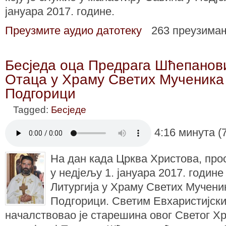
јануара 2017. године.
Преузмите аудио датотеку
263 преузима
Бесједа оца Предрага Шћепанов
Отаца у Храму Светих Мученика
Подгорици
Tagged:
Бесједе
4:16 минута (
На дан када Црква Христова, пр
у недјељу 1. јануара 2017. године
Литургија у Храму Светих Мучени
Подгорици. Светим Евхаристијск
началствовао је старешина овог Светог Х