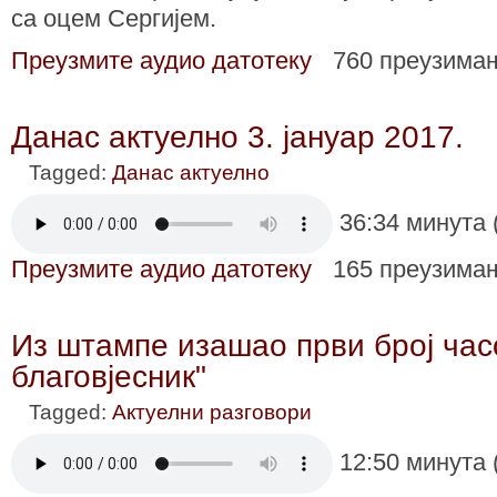
са оцем Сергијем.
Преузмите аудио датотеку
760 преузима
Данас актуелно 3. јануар 2017.
Tagged:
Данас актуелно
36:34 минута 
Преузмите аудио датотеку
165 преузима
Из штампе изашао први број ча
благовјесник"
Tagged:
Актуелни разговори
12:50 минута 