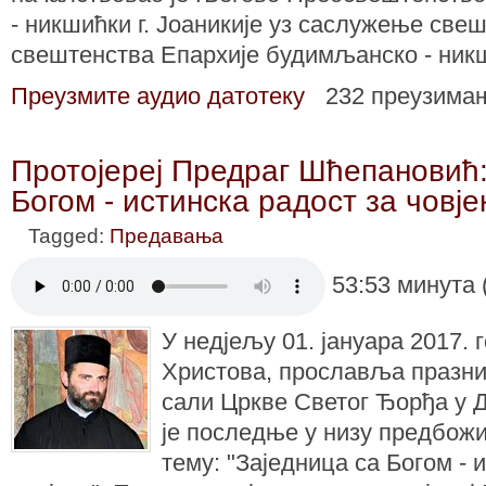
- никшићки г. Јоаникије уз саслужење св
свештенства Епархије будимљанско - ник
Преузмите аудио датотеку
232 преузима
Протојереј Предраг Шћепановић:
Богом - истинска радост за човје
Tagged:
Предавања
53:53 минута 
У недјељу 01. јануара 2017. 
Христова, прославља празник
сали Цркве Светог Ђорђа у 
је последње у низу предбож
тему: "Заједница са Богом - 