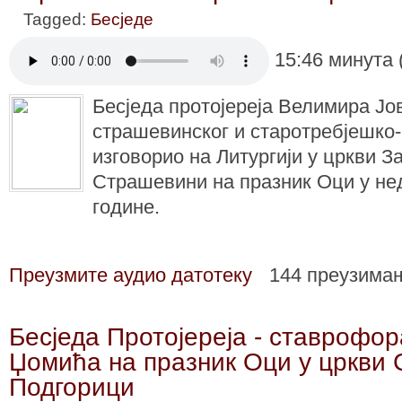
Tagged:
Бесједе
15:46 минута 
Бесједа протојереја Велимира Јо
страшевинског и старотребјешко-к
изговорио на Литургији у цркви З
Страшевини на празник Оци у нед
године.
Преузмите аудио датотеку
144 преузима
Бесједа Протојереја - ставрофо
Џомића на празник Оци у цркви 
Подгорици