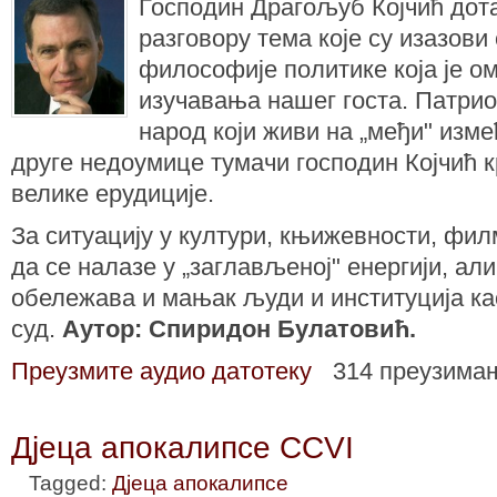
Господин Драгољуб Којчић дот
разговору тема које су изазови
философије политике која је 
изучавања нашег госта. Патрио
народ који живи на „међи" изме
друге недоумице тумачи господин Којчић к
велике ерудиције.
За ситуацију у култури, књижевности, филм
да се налазе у „заглављеној" енергији, ал
обележава и мањак људи и институција ка
суд.
Аутор: Спиридон Булатовић.
Преузмите аудио датотеку
314 преузима
Дјеца апокалипсе CCVI
Tagged:
Дјеца апокалипсе