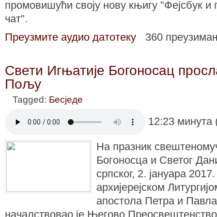
промовишући своју нову књигу "Фејсбук и 
чат".
Преузмите аудио датотеку
360 преузима
Свети Игњатије Богоносац прос
Пољу
Tagged:
Бесједе
12:23 минута 
На празник свештеному
Богоносца и Светог Дан
српског, 2. јануара 2017
архијерејском Литургијо
апостола Петра и Павл
началствовао је Његово Преосвештенств