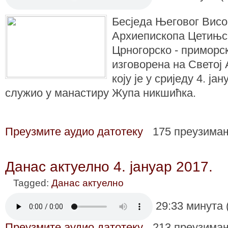
Бесједа Његовог Вис
Архиепископа Цетињс
Црногорско - приморс
изговорена на Светој 
коју је у сриједу 4. ја
служио у манастиру Жупа никшићка.
Преузмите аудио датотеку
175 преузима
Данас актуелно 4. јануар 2017.
Tagged:
Данас актуелно
29:33 минута 
Преузмите аудио датотеку
213 преузима