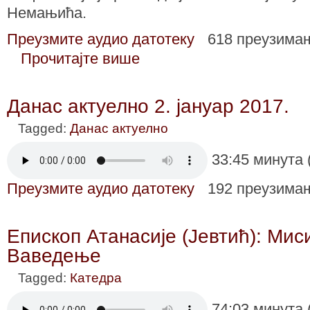
Немањића.
Преузмите аудио датотеку
618 преузима
Прочитајте више
Данас актуелно 2. јануар 2017.
Tagged:
Данас актуелно
33:45 минута 
Преузмите аудио датотеку
192 преузима
Епископ Атанасије (Јевтић): Мис
Ваведење
Tagged:
Катедра
74:03 минута 