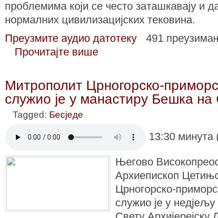
проблемима који се често заташкавају и да
нормалних цивилизацијских тековина.
Преузмите аудио датотеку
491 преузима
Прочитајте више
Митрополит Црногорско-приморс
служио је у манастиру Бешка на
Tagged:
Бесједе
13:30 минута 
Његово Високопрео
Архиепископ Цетињ
Црногорско-приморс
служио је у недјељу 
Свету Архијерејску 