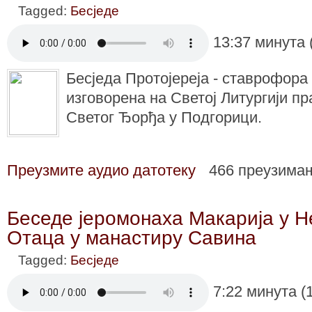
Tagged:
Бесједе
13:37 минута 
Бесједа Протојереја - ставрофор
изговорена на Светој Литургији пр
Светог Ђорђа у Подгорици.
Преузмите аудио датотеку
466 преузима
Беседе јеромонаха Макарија у Н
Отаца у манастиру Савина
Tagged:
Бесједе
7:22 минута (