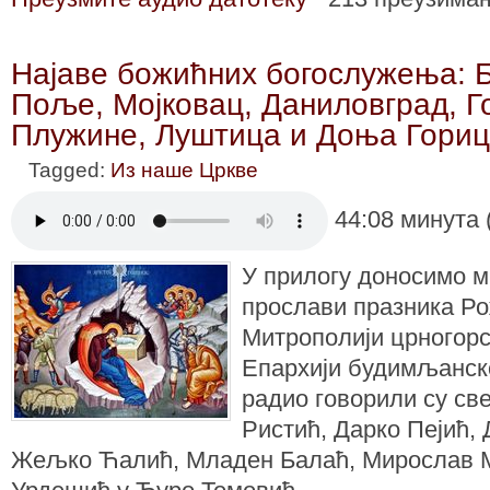
Најаве божићних богослужења: Б
Поље, Мојковац, Даниловград, Г
Плужине, Луштица и Доња Гори
Tagged:
Из наше Цркве
44:08 минута 
У прилогу доносимо м
прослави празника Ро
Митрополији црногорс
Епархији будимљанск
радио говорили су св
Ристић, Дарко Пејић,
Жељко Ћалић, Младен Балаћ, Мирослав М