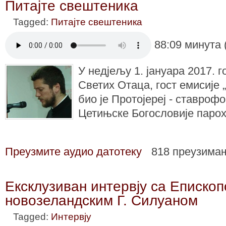
Питајте свештеника
Tagged:
Питајте свештеника
88:09 минута 
У недјељу 1. јануара 2017. 
Светих Отаца
, гост емисије
био је Протојереј - ставроф
Цетињске Богословије паро
Преузмите аудио датотеку
818 преузима
Ексклузиван интервју са Епископ
новозеландским Г. Силуаном
Tagged:
Интервју