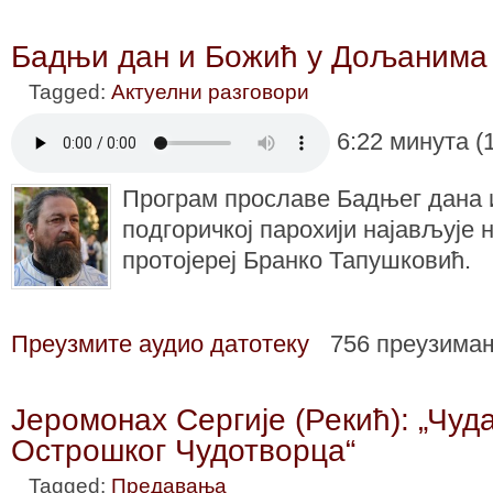
Бадњи дан и Божић у Дољанима
Tagged:
Актуелни разговори
6:22 минута (
Програм прославе Бадњег дана и
подгоричкој парохији најављује 
протојереј Бранко Тапушковић.
Преузмите аудио датотеку
756 преузима
Јеромонах Сергије (Рекић): „Чуд
Острошког Чудотворца“
Tagged:
Предавања