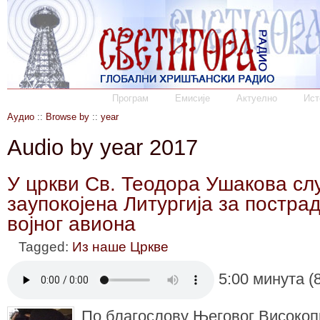
Програм
Емисије
Актуелно
Ист
Аудио
::
Browse by
::
year
Audio by year 2017
У цркви Св. Теодора Ушакова сл
заупокојена Литургија за пострад
војног авиона
Tagged:
Из наше Цркве
5:00 минута (
По благослову Његовог Високоп