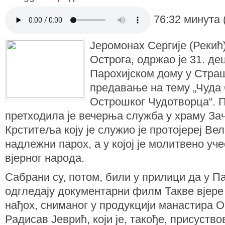
76:32 минута 
Јеромонах Сергије (Рекић
Острога, одржао је 31. де
Парохијском дому у Стра
предавање на тему „Чуда 
Острошког Чудотворца“. 
претходила је вечерња служба у храму За
Крститеља коју је служио је протојереј Ве
надлежни парох, а у којој је молитвено уч
вјерног народа.
Сабрани су, потом, били у прилици да у П
одгледају документарни филм Такве вјере
нађох, сниманог у продукцији манастира Ос
Радисав Јеврић, који је, такође, присуств