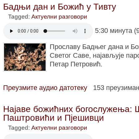
Бадњи дан и Божић у Тивту
Tagged:
Актуелни разговори
5:30 минута (
Прославу Бадњег дана и Бож
Светог Саве, најављује паро
Петар Петровић.
Преузмите аудио датотеку
153 преузима
Најаве божићних богослужења: 
Паштровићи и Пјешивци
Tagged:
Актуелни разговори