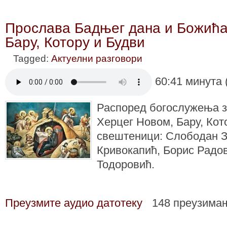
Прослава Бадњег дана и Божића
Бару, Котору и Будви
Tagged:
Актуелни разговори
60:41 минута 
Распоред богослужења з
Херцег Новом, Бару, Кот
свештеници: Слободан 
Кривокапић, Борис Радо
Тодоровић.
Преузмите аудио датотеку
148 преузима