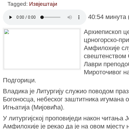
Tagged:
Извјештаји
40:54 минута 
Архиепископ ц
црногорско-пр
Амфилохије слу
свештенством 
Лаври преподо
Мироточивог н
Подгорици.
Владика је Литургију служио поводом праз
Богоносца, небеског заштитника игумана 
Игњатија (Мијовића).
У литургијској проповиједи након читања
Амфилохије је рекао да је на овом мјесту 