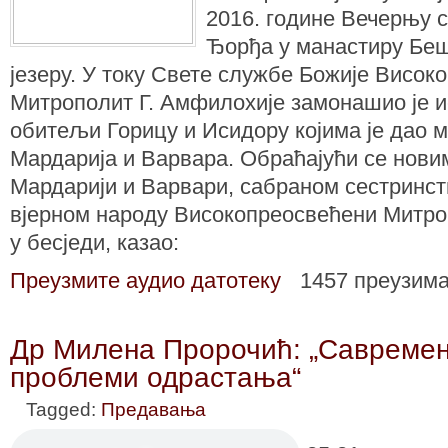
2016. године Вечерњу с
Ђорђа у манaстиру Бе
језеру. У току Свете службе Божије Висок
Митрополит Г. Амфилохије замонашио је 
обитељи Горицу и Исидору којима је дао 
Мардарија и Варвара. Обраћајући се нов
Мардарији и Варвари, сабраном сестринс
вјерном народу Високопреосвећени Митроп
у бесједи, казао:
Преузмите аудио датотеку
1457 преузим
Др Милена Пророчић: „Савремен
проблеми одрастања“
Tagged:
Предавања