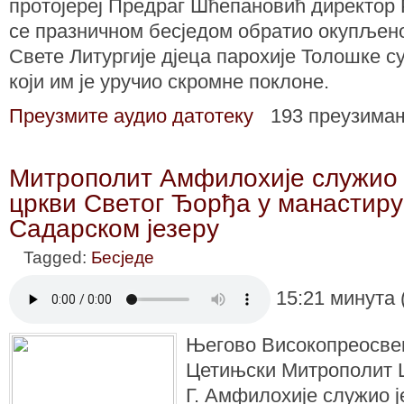
протојереј Предраг Шћепановић директор 
се празничном бесједом обратио окупљено
Свете Литургије дјеца парохије Толошке с
који им је уручио скромне поклоне.
Преузмите аудио датотеку
193 преузима
Митрополит Амфилохије служио 
цркви Светог Ђорђа у манaстиру
Садарском језеру
Tagged:
Бесједе
15:21 минута 
Његово Високопреосве
Цетињски Митрополит 
Г. Амфилохије служио ј