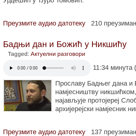
Урдешић у Ђуро Томовић.
Преузмите аудио датотеку
210 преузима
Бадњи дан и Божић у Никшићу
Tagged:
Актуелни разговори
11:34 минута 
Прославу Бадњег дана и 
намјесништву никшићком,
најављује протојереј Сло
архијерејски намјесник н
Преузмите аудио датотеку
137 преузима