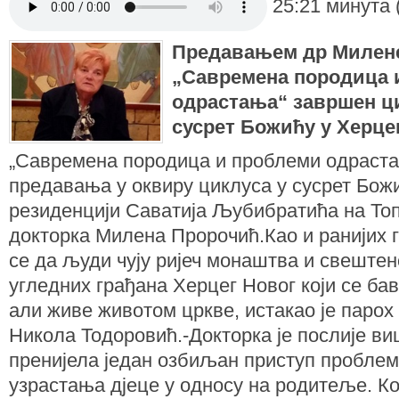
25:21 минута 
Предавањем др Милен
„Савремена породица 
одрастања“ завршен ц
сусрет Божићу у Херце
„Савремена породица и проблеми одраста
предавања у оквиру циклуса у сусрет Божић
резиденцији Саватија Љубибратића на Топ
докторка Милена Пророчић.Као и ранијих 
се да људи чују ријеч монаштва и свештенс
угледних грађана Херцег Новог који се ба
али живе животом цркве, истакао је парох
Никола Тодоровић.-Докторка је послије ви
пренијела један озбиљан приступ пробле
узрастања дјеце у односу на родитеље. Ко