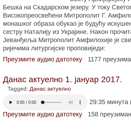
Бешка на Скадарском језеру. У току Свет
Високопреосвећени Митрополит Г. Амфило
монашког образа обукао је будућу искуше
сестру Наталију из Украјине. Након прочит
Јеванђеља Митрополит Амфилохије је све
ријечима литургијске проповиједи:
Преузмите аудио датотеку
1177 преузим
Данас актуелно 1. јануар 2017.
Tagged:
Данас актуелно
29:35 минута 
Преузмите аудио датотеку
158 преузима