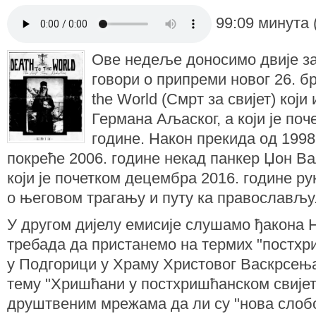
99:09 минута 
Ове недеље доносимо двије з
говори о припреми новог 26. б
the World (Смрт за свијет) који
Германа Аљаског, а који је поч
године. Након прекида од 1998
покреће 2006. године некад панкер Џон Ва
који је почетком децембра 2016. године 
о његовом трагању и путу ка православљу
У другом дијелу емисије слушамо ђакона 
требада да пристанемо на термих "постхри
у Подгорици у Храму Христовог Васкрсењ
тему "Хришћани у постхришћанском свијету"
друштвеним мрежама да ли су "нова слобо