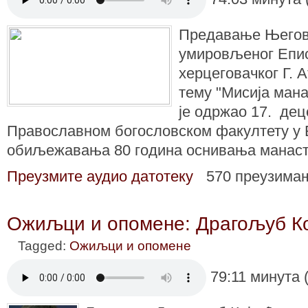
Предавање Његов
умировљеног Епис
херцеговачког Г. А
тему "Мисија ман
је одржао 17. дец
Православном богословском факултету у 
обиљежавања 80 година оснивања манас
Преузмите аудио датотеку
570 преузима
Ожиљци и опомене: Драгољуб К
Tagged:
Ожиљци и опомене
79:11 минута 