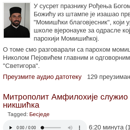
У сусрет празнику Рођења Бого
Божићу из штампе је изашао прв
"Момишћки благовјесник", који 
школе вјеронауке за одрасле ко
парохији Момишићкој.
О томе смо разговарали са парохом моми
Николом Пејовићем главним и одговорним
"Светигора".
Преузмите аудио датотеку
129 преузима
Митрополит Амфилохијe служио 
никшићка
Tagged:
Бесједе
6:20 минута (