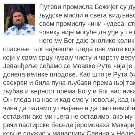
Путеви промисла Божијег су д
људске мисли и свега видљиво
свом промислу чини чудеса, ст
човеку није могуће да уђе у те
него му Бог даје онолико колик
спасење. Бог најчешће гледа оне мале које
који у свом срцу чувају чисту и чврсту ве
Јеванђеље сећамо се Моавке Руте чија је
донела велике плодове. Као што је Рута би
свекрви и била пуна љубави према њој та
љубав и верност према Богу и Бог нас ник
Он гледа на нас и кад смо у невољи, кад н
чини да падамо у очајање и да смо немоћн
оставити ако ми њега не оставимо, ако му
речи пастирске беседе јеромонаха Макарија
коју је служио у манастиру Савина у Недј