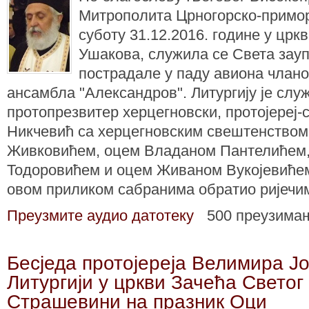
Митрополита Црногорско-приморс
суботу 31.12.2016. године у црк
Ушакова, служила се Света зауп
пострадале у паду авиона чланов
ансамбла "Александров". Литургију је служ
протопрезвитер херцегновски, протојереј
Никчевић са херцегновским свештенство
Живковићем, оцем Владаном Пантелићем
Тодоровићем и оцем Живаном Вукојевиће
овом приликом сабранима обратио ријечим
Преузмите аудио датотеку
500 преузима
Бесједа протојереја Велимира Ј
Литургији у цркви Зачећа Светог
Страшевини на празник Оци