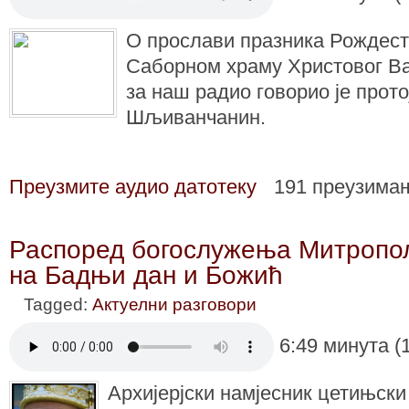
О прослави празника Рождест
Саборном храму Христовог В
за наш радио говорио је прото
Шљиванчанин.
Преузмите аудио датотеку
191 преузима
Распоред богослужења Митропо
на Бадњи дан и Божић
Tagged:
Актуелни разговори
6:49 минута (
Архијерјски намјесник цетињски