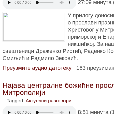
27:09 минута 
У прилогу донос
о прослави празн
Христовог у Митр
приморској и Епа
никшићкој. За на
свештеници Драженко Ристић, Раденко К
Смиљић и Радмило Зековић.
Преузмите аудио датотеку
163 преузима
Најава централне божићне прос
Митрополији
Tagged:
Актуелни разговори
8:51 минута (