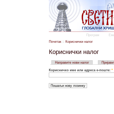
Програм
Еми
Почетак
::
Кориснички налог
Кориснички налог
Направите нови налог
Пријави
Корисничко име или адреса е-поште:
*