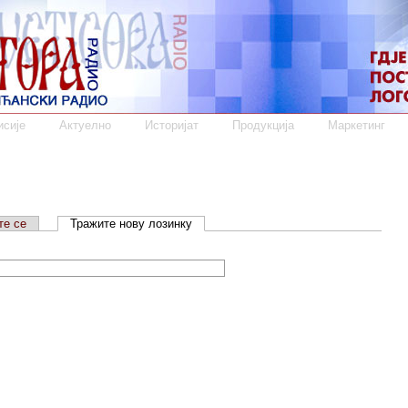
сије
Актуелно
Историјат
Продукција
Маркетинг
те се
Тражите нову лозинку