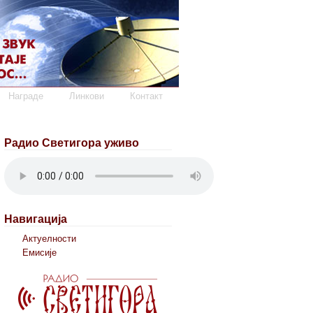
Награде
Линкови
Контакт
Радио Светигора уживо
Навигација
Актуелности
Емисије