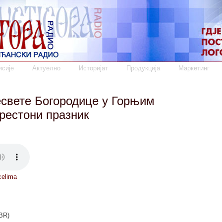
сије
Актуелно
Историјат
Продукција
Маркетинг
свете Богородице у Горњим
рестони празник
celima
BR)