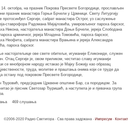
 14. октобра, на празник Покрова Пресвете Богородице, прослављен
они празник манастира Горњи Брчели у Црмници. Свету Литургију
е протосинђел Сергије, сабрат манастира Острог, уз саслужење
еја-ставрофора Радомана Мијајловића, умировљеног пароха барског,
аха Никона, настојатеља манастира Доњи Брчели, јереја Слободана
пароха црмничког, јереја Младена Томовића, пароха барског,
аха Неофита, сабрата манастира Врањина и јереја Александра
а, пароха барског.
ње настојатељице ове свете обитељи, игуманије Еликониде, служен
ч. Отац Сергије је, овом приликом, честитао славу игуманији
ши се мнобројном народу истакао је Мајку Божију као образац
јевствености, труда, молитве и праштања онима који се труде да
да остану под покровом Пресвете Богородице,
ан Ђуровић, предсједник Црквене општине Бар, са породицом. За
итао је пјесник Светозар Ђуришић, а наступила је и пјевачка група
ра.
мања
469 слушања
©2006-2020 Радио Светигора · Сва права задржана ·
Импресум
·
Контакт