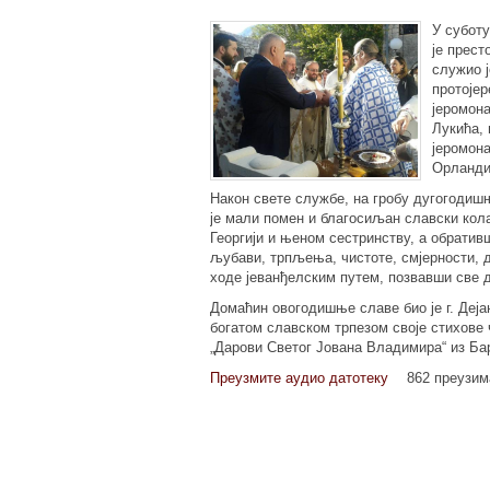
У суботу
је прест
служио ј
протојер
јеромон
Лукића, 
јеромон
Орландић
Након свете службе, на гробу дугогодиш
је мали помен и благосиљан славски кола
Георгији и њеном сестринству, а обратив
љубави, трпљења, чистоте, смјерности, д
ходе јеванђелским путем, позвавши све 
Домаћин овогодишње славе био је г. Деј
богатом славском трпезом своје стихове ч
„Дарови Светог Јована Владимира“ из Ба
Преузмите аудио датотеку
862 преузи