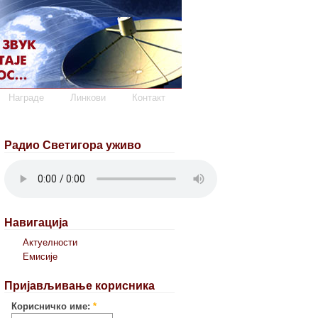
Награде
Линкови
Контакт
Радио Светигора уживо
Навигација
Актуелности
Емисије
Пријављивање корисника
Корисничко име:
*