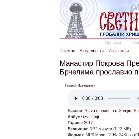
Програм
Еми
Почетак
::
Актуелности
::
Извјештаји
Манастир Покрова Пре
Брчелима прославио п
Tagged:
Извјештаји
Наслов:
Slava manastira u Gornjim Br
Албум:
izvjestaji
Година:
2017
Величина:
6:32 минута (1.13 МБ)
Формат:
MP3 Mono 22kHz 24Kbps (C