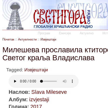
Програм
Емисије
Актуелно
Ист
Почетак
::
Актуелности
::
Извјештаји
Милешева прославила ктиторс
Светог краља Владислава
Tagged:
Извјештаји
Наслов:
Slava Mileseve
Албум:
izvjestaji
Година:
2017