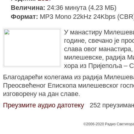
Величина:
24:36 минута (4.23 МБ)
Формат:
MP3 Mono 22kHz 24Kbps (CBR
У манастиру Милешеви,
године, свечано је пр
слава овог манастира,
милешевске, радија М
хора из Пријепоља – 
Благодарећи колегама из радија Милешев
Преосвећеног Епископа милешевског госп
изговорену на дан славе.
Преузмите аудио датотеку
252 преузима
©2006-2020 Радио Светигора