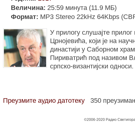
Величина:
25:59 минута (11.9 МБ)
Формат:
MP3 Stereo 22kHz 64Kbps (CB
У прилогу слушајте прилог
Црнојевића, који је на науч
династији у Саборном храм
Пириватрић под називом В
српско-византијски односи.
Преузмите аудио датотеку
350 преузима
©2006-2020 Радио Светигора