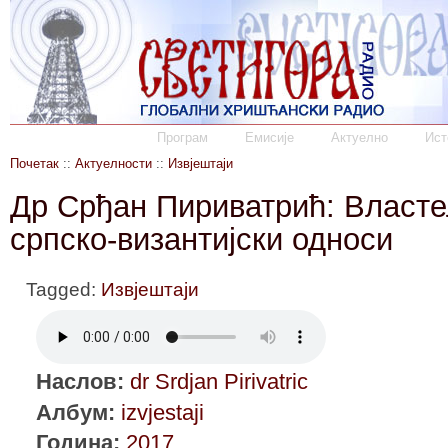
Програм
Емисије
Актуелно
Ист
Почетак
::
Актуелности
::
Извјештаји
Др Срђан Пириватрић: Власт
српско-византијски односи
Tagged:
Извјештаји
Наслов:
dr Srdjan Pirivatric
Албум:
izvjestaji
Година:
2017