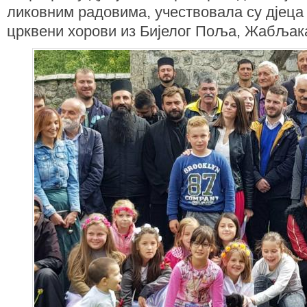
ликовним радовима, учествовала су дјеца 
црквени хорови из Бијелог Поља, Жабљака