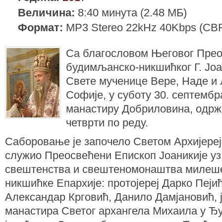
Величина:
8:40 минута (2.48 МБ)
Формат:
MP3 Stereo 22kHz 40Kbps (CB
Са благословом Његовог Пре
будимљанско-никшићког Г. Јоа
Свете мученице Вере, Наде и
Софије, у суботу 30. септембра
манастиру Добриловина, одржа
четврти по реду.
Саборовање је започело Светом Архијерејс
служио Преосвећени Епископ Јоаникије у
свештенства и свештеномонаштва милеше
никшићке Епархије: протојереј Дарко Пејић
Александар Крговић, Данило Дамјановић, 
манастира Светог архангела Михаила у Ђ