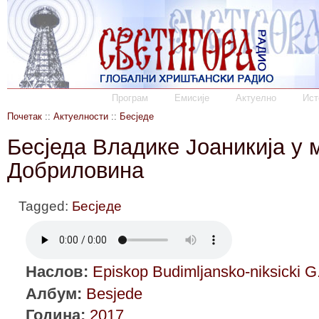
Програм
Емисије
Актуелно
Ист
Почетак
::
Актуелности
::
Бесједе
Бесједа Владике Јоаникија у 
Добриловина
Tagged:
Бесједе
Наслов:
Episkop Budimljansko-niksicki G.
Албум:
Besjede
Година:
2017