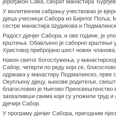
јерођакон Сава, сабрат манастира Ђурђев
У молитвеном сабрању учествовао је вјерн
дјеца учесници Сабора из Бијелог Поља, 
сестре манастира Шудикова и Подмалинск
Радост дјечјег Сабора, и ове године, је у
крштења. Обављено је саборно крштење у 
Христовој прибројано шест нових чланова
Након светог богослужења, у манастирској 
Сабор, четврти по реду који се, благослов
одржава у манастиру Подмалинско, прве с
Окупљену дјецу, њихове родитеље, свешт
благословио је Његово Преосвештенство в
захваливши
свима који су уложили труд и
дјечији Сабор.
У програму дјечјег Сабора, пригодним пје