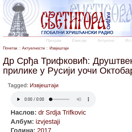
Програм
Емисије
Актуелно
Ист
Почетак
::
Актуелности
::
Извјештаји
Др Срђа Трифковић: Друштве
прилике у Русији уочи Октоба
Tagged:
Извјештаји
Наслов:
dr Srdja Trifkovic
Албум:
izvjestaji
Година:
2017