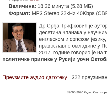
Величина:
18:26 минута (5.28 МБ)
Формат:
MP3 Stereo 22kHz 40Kbps (CB
Др Срђа Трифковић је ауто
десетина чланака у научни
енглеском и српском језику,
православне омладине у По
2017. године говорио је на т
политичке прилике у Русији уочи Октоб
Преузмите аудио датотеку
322 преузима
©2006-2020 Радио Светигора