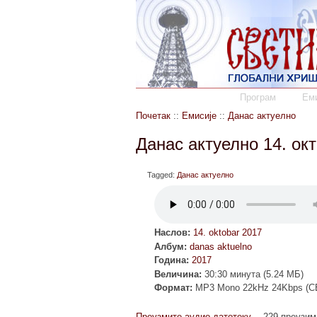
Програм
Еми
Почетак
::
Емисије
::
Данас актуелно
Данас актуелно 14. ок
Tagged:
Данас актуелно
Наслов:
14. oktobar 2017
Албум:
danas aktuelno
Година:
2017
Величина:
30:30 минута (5.24 МБ)
Формат:
MP3 Mono 22kHz 24Kbps (C
Преузмите аудио датотеку
229 преузи