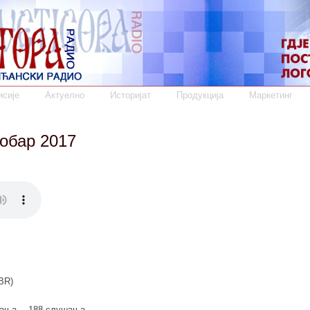
сије
Актуелно
Историјат
Продукција
Маркетинг
тобар 2017
BR)
мања
188 слушања