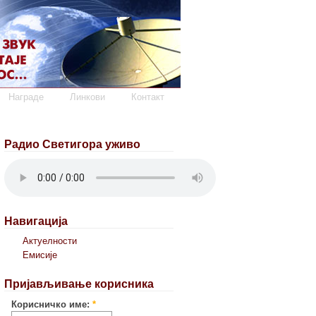
Награде
Линкови
Контакт
Радио Светигора уживо
Навигација
Актуелности
Емисије
Пријављивање корисника
Корисничко име:
*