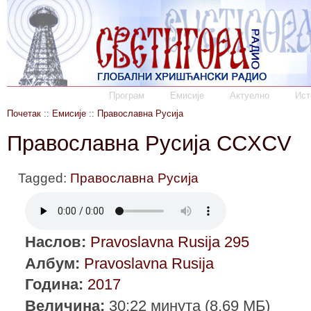
Програм
Емисије
Актуелно
Ист
Почетак
::
Емисије
::
Православна Русија
Православна Русија CCXCV
Tagged:
Православна Русија
Наслов:
Pravoslavna Rusija 295
Албум:
Pravoslavna Rusija
Година:
2017
Величина:
30:22 минута (8.69 МБ)