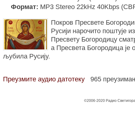
Формат:
MP3 Stereo 22kHz 40Kbps (CB
Покров Пресвете Богородице
Русији нарочито поштује и
Пресвету Богородицу сматр
а Пресвета Богородица је 
љубила Русију.
Преузмите аудио датотеку
965 преузима
©2006-2020 Радио Светигора