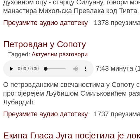
духовном оцу - старцу Силуану, говори м
манастира Михољска Превлака код Тивта.
Преузмите аудио датотеку
1378 преузим
Петровдан у Сопоту
Tagged:
Актуелни разговори
7:43 минута (
О петровданским свечаностима у Сопоту 
протојерејем Љубишом Смиљковићем раз
Лубардић.
Преузмите аудио датотеку
1737 преузим
Екипа Гласа Југа посјетила је ло