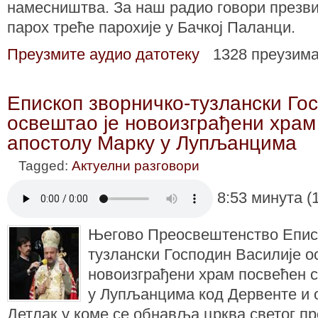
намесништва. За наш радио говори презви
парох треће парохије у Бачкој Паланци.
Преузмите аудио датотеку
1328 преузим
Епископ зворничко-тузлански Го
освештао је новоизграђени храм
апостолу Марку у Лупљанцима
Tagged:
Актуелни разговори
8:53 минута (
Његово Преосвештенство Еписк
тузлански Господин Василије ос
новоизграђени храм посвећен 
у Лупљанцима код Дервенте
и 
Детлак у коме се обнавља црква светог пр