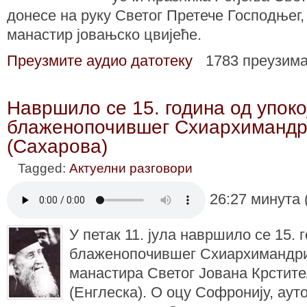
донесе на руку Светог Претече Господњег,
манастир јовањско цвијеће.
Преузмите аудио датотеку
1783 преузим
Навршило се 15. година од упок
блаженопочившег Схиархимандр
(Сахарова)
Tagged:
Актуелни разговори
26:27 минута 
У петак 11. јула навршило се 15. 
блаженопочившег Схиархимандри
манастира Светог Јована Крстит
(Енглеска). О оцу Софронију, аут