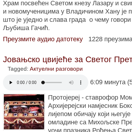
Храм посвећен Светом кнезу Лазару и св
и новомученицима у Владичином Хану је п
што је уједно и слава града о чему говори
Љубиша Гачић.
Преузмите аудио датотеку
1228 преузим
Јовањско цвијеће за Светог Пре
Tagged:
Актуелни разговори
6:09 минута (
Протојереј - ставрофор Мо
Архијерејски намјесник Бок
лијепом обичају који његуј
омладине са Михољске Пре
уочи празника Рођења Свет