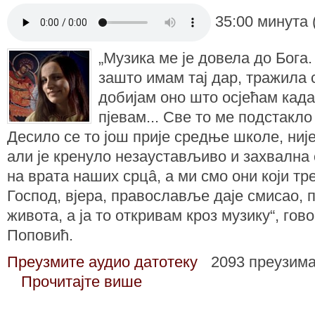
35:00 минута 
„Музика ме је довела до Бог
зашто имам тај дар, тражила 
добијам оно што осјећам када
пјевам... Све то ме подстакл
Десило се то још прије средње школе, ниј
али је кренуло незаустављиво и захвална 
на врата наших срцâ, а ми смо они који тр
Господ, вјера, православље даје смисао, 
живота, а ја то откривам кроз музику“, г
Поповић.
Преузмите аудио датотеку
2093 преузим
Прочитајте више