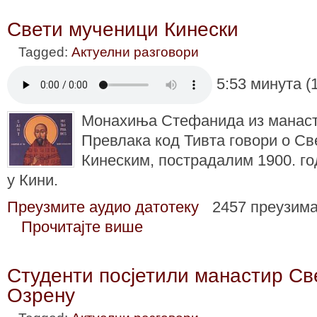
Свети мученици Кинески
Tagged:
Актуелни разговори
5:53 минута (
Монахиња Стефанида из манас
Превлака код Тивта говори о С
Кинеским, пострадалим 1900. г
у Кини.
Преузмите аудио датотеку
2457 преузим
Прочитајте више
Студенти посјетили манастир Св
Озрену