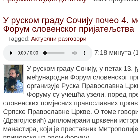
У руском граду Сочију почео 4. 
Форум словенског пријатељства
Tagged:
Актуелни разговори
7:18 минута (
У руском граду Сочију, у петак 13. ј
међународни Форум словенског при
организује Руска Православна Црк
Форуму су учешћа узели, поред пр
словенских помјесних православних цркав
Српске Православне Цркве. О томе говор
(Драгојловић) дипломирани црквени истор
манастира, који је преставник Митрополије
приморске на овом Форуму.