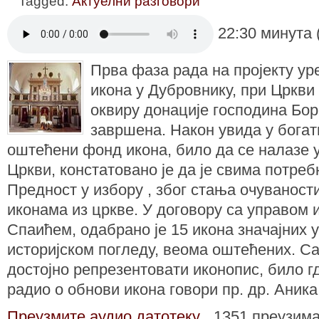
Tagged:
Актуелни разговори
22:30 минута 
Прва фаза рада на пројекту ур
икона у Дубровнику, при Цркви
оквиру донације господина Бор
завршена. Након увида у богат
оштећени фонд икона, било да се налазе у
Цркви, констатовано је да је свима потреб
Предност у избору , због стања очуваности
иконама из цркве. У договору са управом 
Спаићем, одабрано је 15 икона значајних 
историјском погледу, веома оштећених. С
достојно репрезентовати иконопис, било г
радио о обнови икона говори пр. др. Аника
Преузмите аудио датотеку
1351 преузим