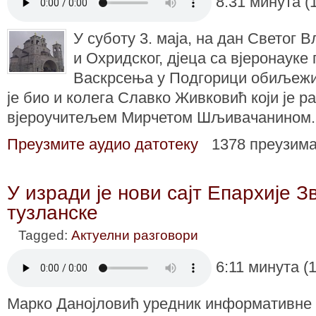
8:31 минута (
У суботу 3. маја, на дан Светог 
и Охридског, дјеца са вјеронауке
Васкрсења у Подгорици обиљежил
је био и колега Славко Живковић који је 
вјероучитељем Мирчетом Шљивачанином.
Преузмите аудио датотеку
1378 преузим
У изради је нови сајт Епархије З
тузланске
Tagged:
Актуелни разговори
6:11 минута (
Марко Данојловић уредник информативне 