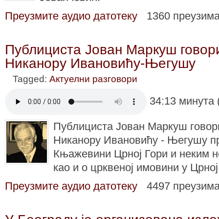
Преузмите аудио датотеку
1360 преузим
Публициста Јован Маркуш говор
Никанору Ивановићу-Његушу
Tagged:
Актуелни разговори
34:13 минута 
Публициста Јован Маркуш говор
Никанору Ивановићу - Његушу п
Књажевини Црној Гори и неким 
као и о црквеној имовини у Црној
Преузмите аудио датотеку
4497 преузим