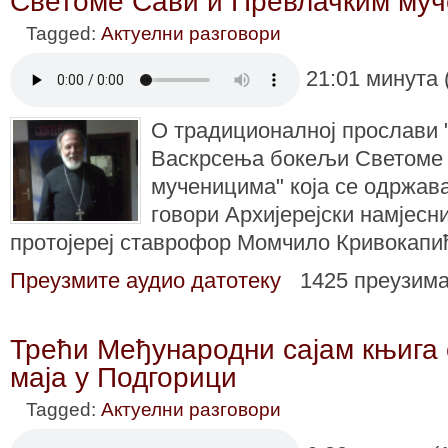
Светоме Сави и Превлачким му
Tagged:
Актуелни разговори
21:01 минута 
О традиционалној прослави "
Васкрсења бокељи Светоме 
мученицима" која се одржава
говори Архијерејски намјесн
протојереј ставрофор Момчило Кривокапи
Преузмите аудио датотеку
1425 преузим
Трећи Међународни сајам књига о
маја у Подгорици
Tagged:
Актуелни разговори