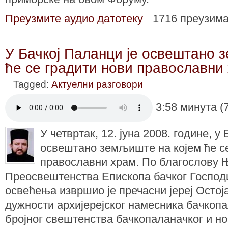
Преузмите аудио датотеку
1716 преузим
У Бачкој Паланци је освештано 
ће се градити нови православни
Tagged:
Актуелни разговори
3:58 минута (
У четвртак, 12. јуна 2008. године, у
освештано земљиште на којем ће се
православни храм. По благослову 
Преосвештенства Епископа бачког Господи
освећења извршио је пречасни јереј Осто
дужности архијерејског намесника бачкопа
бројног свештенства бачкопаланачког и н