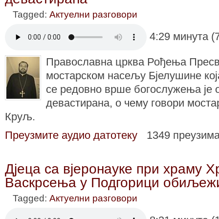
Tagged:
Актуелни разговори
4:29 минута (
Православна црква Рођења Пресв
мостарском насељу Бјелушине која 
се редовно врше богослужења је о
девастирана, о чему говори моста
Круљ.
Преузмите аудио датотеку
1349 преузим
Дјеца са вјеронауке при храму Х
Васкрсења у Подгорици обиљежи
Tagged:
Актуелни разговори