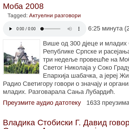
Моба 2008
Tagged:
Актуелни разговори
6:25 минута (
Више од 300 дјеце и младих 
Републике Српске и расејања 
три недеље провешће на Моб
Светог Николаја у Соко Град
Епархија шабачка, а јереј Ж
Радио Светигору говори о значају и орган
младих. Разговарала Сања Лубардић.
Преузмите аудио датотеку
1633 преузим
Владика Стобиски Г. Давид гово