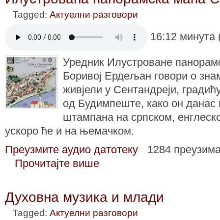
Tagged:
Актуелни разговори
16:12 минута 
Уредник Илустроване панорам
Боривој Ердељан говори о зна
живјели у Сентандреји, градић
од Будимпеште, како он данас и
штампана на српском, енглеск
ускоро ће и на њемачком.
Преузмите аудио датотеку
1284 преузим
Прочитајте више
Духовна музика и млади
Tagged:
Актуелни разговори