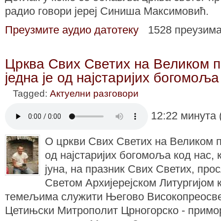
радио говори
јереј Синиша Максимовић.
Преузмите аудио датотеку
1528 преузим
Црква Свих Светих на Великом п
једна је од најстаријих богомоља
Tagged:
Актуелни разговори
12:22 минута 
O цркви Свих Светих на Великом пи
од најстаријих богомоља код нас, к
јуна, на празник Свих Светих, прос
Светом Архијерејском Литургијом 
темељима служити Његово Високопреосв
Цетињски Митрополит Црногорско - примор