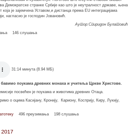
ва Демократске странке Србије као што је неутралност државе, њена
т која је зајемчена Уставом,и дистанца према EU интеграцијама
ји, нагласио је господин Јовановић.
Аутор:Спиридон Булатовић
мања
146 слушања
31:14 минута (8.94 МБ)
се бавимо поукама древних монаха и учитеља Цркве Христове.
емисије посвећен је поукама и животима древних Отаца.
римо о оцима Касијану, Кронију, Кариону, Косприју, Киру, Лукију,
атотеку
496 преузимања
198 слушања
 2017