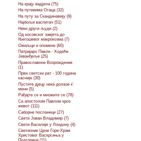
На крају видјела (75)
На путевима Отаца (32)
На путу за Скандинавију (9)
Најбољи васпитач (51)
Неки други људи (2)
Од косовског завјета до
Његошевог макрокозма (7)
Ожиљци и опомене (60)
Патријарх Павле - Ходеће
Јеванђеље (25)
Православное Возрождение
(1)
Први светски рат - 100 година
касније (30)
Пустите дјецу нека долазе к'
мени (5)
Рађајте се и множите се (78)
Са апостолом Павлом кроз
живот (111)
Саборне посланице (27)
Свети Јован Владимир (7)
Свети Василије у Лондону (4)
Светионик Црне Горе-Храм
Христовог Васкрсења у
Подгорици (11)