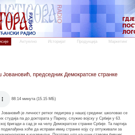
сије
Актуелно
Историјат
Продукција
Маркетинг
 Јовановић, председник Демократске странке
88:14 минута (15.15 МБ)
Јовановић је личност ретког педигреа у нашој средини: школовао се
х студија па до доктората у Паризу, служио војску у Србији у 63.
кој бригади а сад је на челу Демократске странке Србије. Та партија
 подмлађена хоће да исправи имиџ странке коју су оптуживали за
национализам и кукавичлук. Поготово што кључни ставови бившег