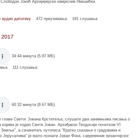
ј Слободан Јокић Архијерејски намјесник Никшићки.
 аудио датотеку
472 преузимања
191 слушања
 2017
34:44 минута (5.97 МБ)
мања
111 слушања
60:32 минута (8.67 МБ)
е главе Светог Јована Крститеља, слушате два занимњива писања о
 којима је ходио Свети Јован. Архиђакон Теодосије почетком VI
 Земље", а сачинитељ путописа "Кратко сказање о градовима и
 Јерусалима" је мало познати Јован Фока, савременик византијског