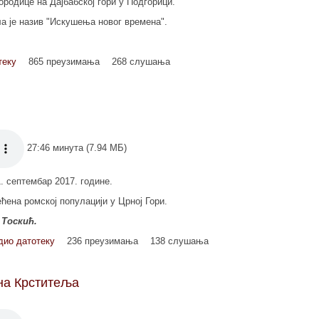
ородице на Дајбабској гори у Подгорици.
а је назив "Искушења новог времена".
теку
865 преузимања
268 слушања
27:46 минута (7.94 МБ)
1. септембар 2017. године.
ћена ромској популацији у Црној Гори.
 Тоскић.
дио датотеку
236 преузимања
138 слушања
на Крститеља