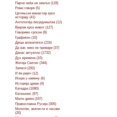
Парче неба на земљи (128)
Роми говоре (5)
Цетињски манастир кроз
историју (41)
Антологија бесједништва (12)
Вјером кроз живот (127)
Говоримо српски (9)
Графикон (10)
Дјеца апокалипсе (216)
Да вас нико не превари (37)
Данас актуелно (1732)
Дух времена (10)
Житија Светих (344)
Записи (292)
И би ријеч (12)
Искра у камену (6)
Историја цркве (4)
Катедра (1080)
Катихизис (97)
Мала црква (187)
Православна Русија (305)
Молитве, акатисти и часови
(20)