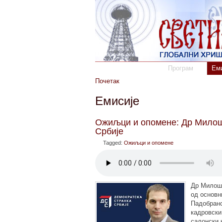
Програм
Еми
Почетак
Емисије
Ожиљци и опомене: Др Милош
Србије
Tagged:
Ожиљци и опомене
Др Милош 
од основни
Падобранс
кадровски
салонски 