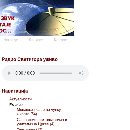
Награде
Линкови
Контакт
Радио Светигора уживо
Навигација
Актуелности
Емисије
Монашко ткање на чунку
живота (54)
Са савременим теолозима и
учитељима Цркве (4)
Траг душе (12)