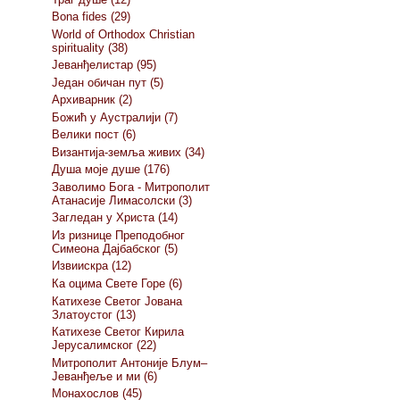
Bona fides (29)
World of Orthodox Christian
spirituality (38)
Јеванђелистар (95)
Један обичан пут (5)
Архиварник (2)
Божић у Аустралији (7)
Велики пост (6)
Византија-земља живих (34)
Душа моје душе (176)
Заволимо Бога - Митрополит
Атанасије Лимасолски (3)
Загледан у Христа (14)
Из ризнице Преподобног
Симеона Дајбабског (5)
Извиискра (12)
Ка оцима Свете Горе (6)
Катихезе Светог Јована
Златоустог (13)
Катихезе Светог Кирила
Јерусалимског (22)
Митрополит Антоније Блум–
Јеванђеље и ми (6)
Монахослов (45)