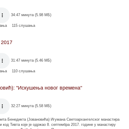
34:47 минута (5.98 МБ)
мања
115 слушања
 2017
31:47 минута (5.46 МБ)
мања
110 слушања
овић): "Искушења новог времена"
32:27 минута (5.58 МБ)
та Бенедикта (Јовановића) Игумана Светоархангелског манастира
 код Тивта које је одржао 8. септембра 2017. године у манастиру