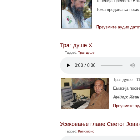
Успенија Пресвете Бог
Тема предавања носил
Преузмите аудио дато
Траг душе X
Tagged:
Траг душе
Траг душе - 1
Емисија посве
Аутор: Иван
Преузмите ау
Усековање главе Светог Јова
Tagged:
Катихизис