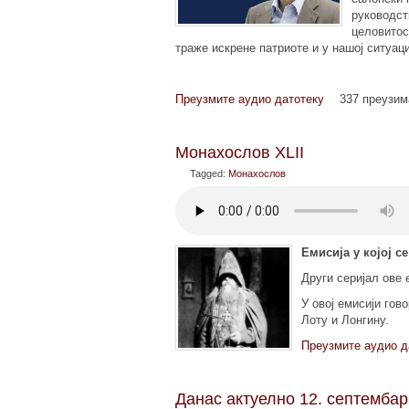
руководст
целовитос
траже искрене патриоте и у нашој ситуаци
Преузмите аудио датотеку
337 преузи
Монахослов XLII
Tagged:
Монахослов
Емисија у којoj 
Други серијал ове 
У овој емисији гово
Лоту и Лонгину.
Преузмите аудио д
Данас актуелно 12. септембар