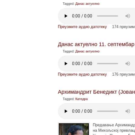
Tagged:
Данас актуелно
Преузмите аудио датотеку
174 преузи
Данас актуелно 11. септембар
Tagged:
Данас актуелно
Преузмите аудио датотеку
176 преузи
Архимандрит Бенедикт (Јован
Tagged:
Катедра
Предавање Архимандри
на Михољској превлаци