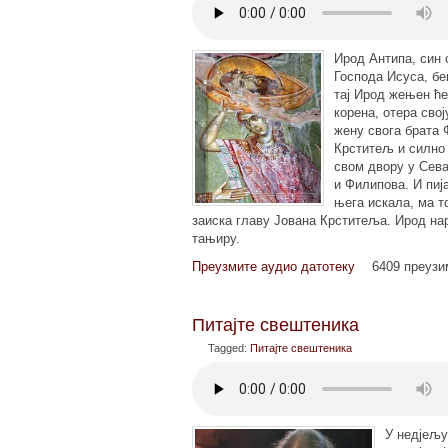
Ирод Антипа, син 
Господа Исуса, бе
тај Ирод жењен ће
корена, отера сво
жену свога брата 
Крститељ и силно 
свом двору у Сева
и Филипова. И пиј
њега искала, ма т
заиска главу Јована Крститеља. Ирод на
тањиру.
Преузмите аудио датотеку
6409 преуз
Питајте свештеника
Tagged:
Питајте свештеника
У недјељу