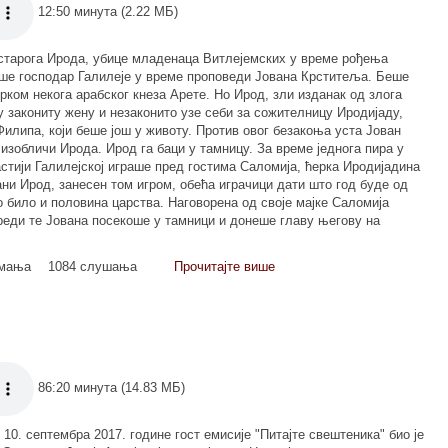
12:50 минута (2.22 МБ)
старога Ирода, убице младенаца Витлејемских у време рођења
ше господар Галилеје у време проповеди Јована Крститеља. Беше
рком некога арабског кнеза Арете. Но Ирод, зли изданак од злога
ју закониту жену и незаконито узе себи за сожителницу Иродијаду,
Филипа, који беше још у животу. Против овог безакоња уста Јован
изобличи Ирода. Ирод га баци у тамницу. За време једнога пира у
стији Галилејској играше пред гостима Саломија, ћерка Иродијадина
ани Ирод, занесен том игром, обећа играчици дати што год буде од
о било и половина царства. Наговорена од своје мајке Саломија
реди те Јована посекоше у тамници и донеше главу његову на
имања
1084 слушања
Прочитајте више
86:20 минута (14.83 МБ)
 10. септембра 2017. године гост емисије "Питајте свештеника" био је