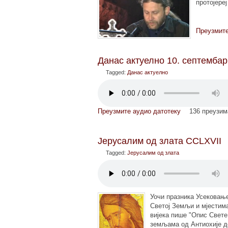
протојере
Преузмите
Данас актуелно 10. септембар
Tagged:
Данас актуелно
Преузмите аудио датотеку
136 преузи
Јерусалим од злата CCLXVII
Tagged:
Јерусалим од злата
Уочи празника Усековањ
Светој Земљи и мјестима
вијека пише "Опис Свете
земљама од Антиохије до