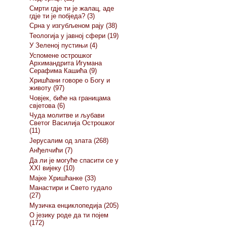
Смрти гдје ти је жалац, аде
гдје ти је побједа? (3)
Срна у изгубљеном рају (38)
Теологија у јавној сфери (19)
У Зеленој пустињи (4)
Успомене острошког
Архимандрита Игумана
Серафима Кашића (9)
Хришћани говоре о Богу и
животу (97)
Човјек, биће на границама
свјетова (6)
Чуда молитве и љубави
Светог Василија Острошког
(11)
Јерусалим од злата (268)
Анђелчићи (7)
Да ли је могуће спасити се у
XXI вијеку (10)
Мајке Хришћанке (33)
Манастири и Свето гудало
(27)
Музичка енциклопедија (205)
О језику роде да ти појем
(172)