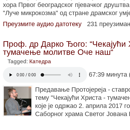
хора Првог београдског пјевачког друштв
"Луче микрокозма" од стране драмског ум
Преузмите аудио датотеку
231 преузима
Проф. др Дарко Ђого: “Чекајући 
тумачење молитве Оче наш“
Tagged:
Катедра
67:39 минута 
Предавање Протојереја - ставр
тему "Чекајући Христа - тумач
које је одржао 2. априла 2017 г
Саборног храма Светог Јована 