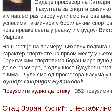
Сада је професор на Катедри
Факултета за спорт и физичко
а у нашем разговору чули смо његове ан
успесима такмичара у борилачким спортов
нове прваке света у рвању и у џудоу- Ви
Мајдова!
Наш гост је на примеру њихових подвига н
карактер спортисте на првом месту у његов
борилачким спортовима борац мора пуно д
да се разочара, а одлучност будућег шам
очима... чули смо од професора Касума у 
Аутор: Спиридон Булатовић.
Преузмите аудио датотеку
352 преузима
Отац Зоран Крстић: „Нестабилно