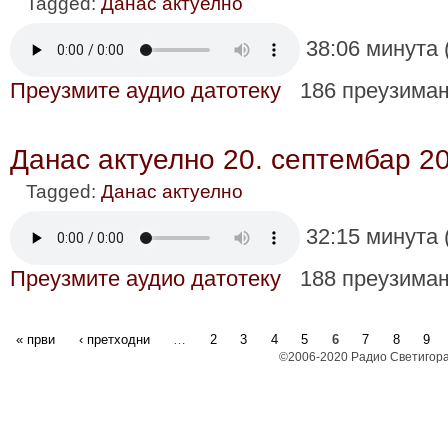
Tagged:
Данас актуелно
38:06 минута 
Преузмите аудио датотеку
186 преузима
Данас актуелно 20. септембар 2
Tagged:
Данас актуелно
32:15 минута 
Преузмите аудио датотеку
188 преузима
« први
‹ претходни
…
2
3
4
5
6
7
8
9
©2006-2020 Радио Светигора