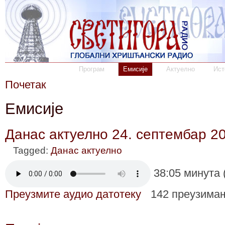
Програм
Емисије
Актуелно
Ист
Почетак
Емисије
Данас актуелно 24. септембар 2
Tagged:
Данас актуелно
38:05 минута 
Преузмите аудио датотеку
142 преузима