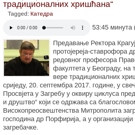
традиционалних хришћана“
Tagged:
Катедра
53:45 минута 
Предавање Ректора Крагуј
протојереја-ставрофора д
редовног професора Прав
факултета у Београду, на 
вере традиционалних хриш
сриједу, 20. септембра 2017. године, у све
Просвјета у Загребу у оквиру циклуса пре
и друштво“ који се одржава са благослов
Високопреосвештенства Митрополита заг
господина др Порфирија, а у организациј
загребачке.