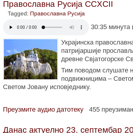
Православна Русија CCXCII
Tagged:
Православна Русија
30:35 минута 
Украјинска православн
патријаршије прослављ
древне Свјатогорске С
Тим поводом слушате н
подвижницима – Светом
Светом Јовану исповједнику.
Преузмите аудио датотеку
455 преузима
Данас актуелно 23. септембар 2