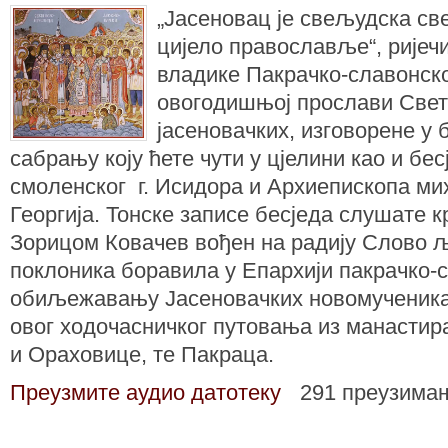
„Јасеновац је свељудска св
цијело православље“, ријеч
владике Пакрачко-славонског
овогодишњој прослави Свет
јасеновачких, изговорене у 
сабрању коју ћете чути у цјелини као и бе
смоленског г. Исидорa и Архиепископа мих
Георгија. Тонске записе бесједа слушате к
Зорицом Ковачев вођен на радију Слово љу
поклоника боравила у Епархији пакрачко-с
обиљежавању Јасеновачких новомученика 
овог ходочасничког путовања из манастир
и Ораховице, те Пакраца.
Преузмите аудио датотеку
291 преузима