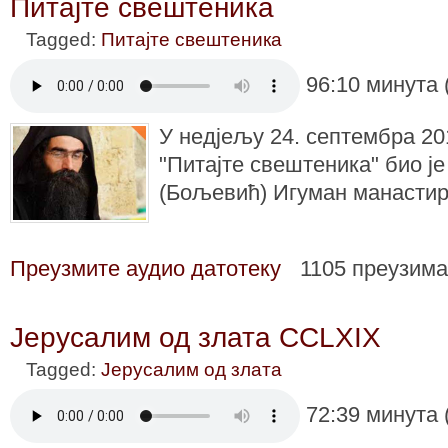
Питајте свештеника
Tagged:
Питајте свештеника
96:10 минута 
У недјељу 24. септембра 201
"Питајте свештеника" био ј
(Бољевић) Игуман манастир
Преузмите аудио датотеку
1105 преузим
Јерусалим од злата CCLXIX
Tagged:
Јерусалим од злата
72:39 минута 