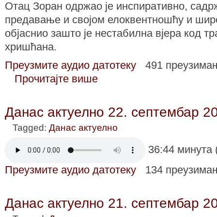
Отац Зоран одржао је инспиративно, садр
предавање и својом елоквентношћу и ши
објаснио зашто је нестабилна вјера код т
хришћана.
Преузмите аудио датотеку
491 преузима
Прочитајте више
Данас актуелно 22. септембар 2
Tagged:
Данас актуелно
36:44 минута 
Преузмите аудио датотеку
134 преузима
Данас актуелно 21. септембар 2