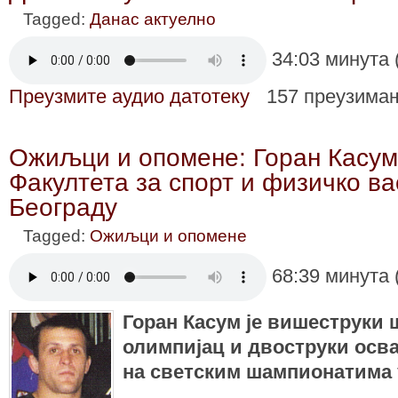
Tagged:
Данас актуелно
34:03 минута 
Преузмите аудио датотеку
157 преузима
Ожиљци и опомене: Горан Касум
Факултета за спорт и физичко в
Београду
Tagged:
Ожиљци и опомене
68:39 минута 
Горан Касум је вишеструки 
олимпијац и двоструки осв
на светским шампионатима 