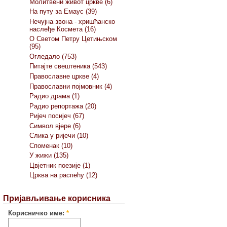
Молитвени живот цркве (6)
На путу за Емаус (39)
Нечујна звона - хришћанско
наслеђе Космета (16)
О Светом Петру Цетињском
(95)
Огледало (753)
Питајте свештеника (543)
Православне цркве (4)
Православни појмовник (4)
Радио драма (1)
Радио репортажа (20)
Ријеч посијеч (67)
Символ вјере (6)
Слика у ријечи (10)
Споменак (10)
У жижи (135)
Цвјетник поезије (1)
Црква на распећу (12)
Пријављивање корисника
Корисничко име:
*