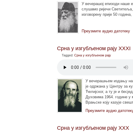
У вечерашој епизоди наше е
слушамо ријечи Светитеља, 
изговорену прије 50 година
Преузмите аудио датотеку
Срна у изгубљеном рају XXXI
Tagged:
Срна у изгубљеном рају
У вечерашњем издању наше
је одржана у Центру за к
Ћелијског, а ту је и бесј
Духовима 1964. године у 
Врањске коју казује све
Преузмите аудио датотек
Срна у изгубљеном рају XXX