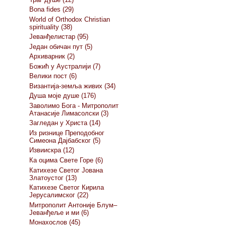
Bona fides (29)
World of Orthodox Christian
spirituality (38)
Јеванђелистар (95)
Један обичан пут (5)
Архиварник (2)
Божић у Аустралији (7)
Велики пост (6)
Византија-земља живих (34)
Душа моје душе (176)
Заволимо Бога - Митрополит
Атанасије Лимасолски (3)
Загледан у Христа (14)
Из ризнице Преподобног
Симеона Дајбабског (5)
Извиискра (12)
Ка оцима Свете Горе (6)
Катихезе Светог Јована
Златоустог (13)
Катихезе Светог Кирила
Јерусалимског (22)
Митрополит Антоније Блум–
Јеванђеље и ми (6)
Монахослов (45)