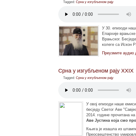
Tagged:
Срна у изгубљеном рају
У 30. епизоди наш
Епархије врањске
Врањског. Бесједе
колеге са Искон Р
Преузмите аудио 
Срна у изгубљеном рају XXIX
Tagged:
Срна у изгубљеном рају
У овој епизоди наше емис
бесједу Светог Аве "Савјес
2014. године прочитана на
Аве Јустина која смо пр
Књига је изашла из штамп
Преосвештенство умировље