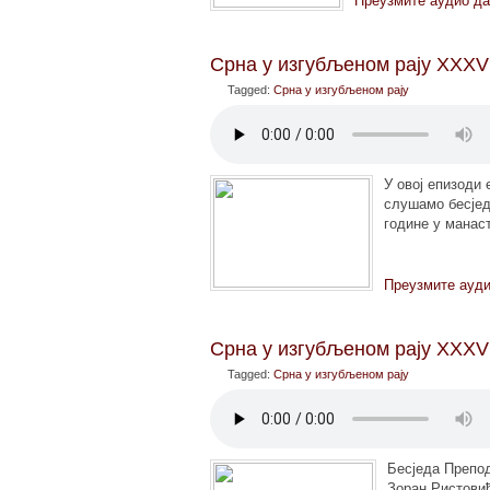
Преузмите аудио да
Срна у изгубљеном рају XXXVI
Tagged:
Срна у изгубљеном рају
У овој епизоди
слушамо бесјед
године у манас
Преузмите ауди
Срна у изгубљеном рају XXXV
Tagged:
Срна у изгубљеном рају
Бесједа Препод
Зоран Ристови