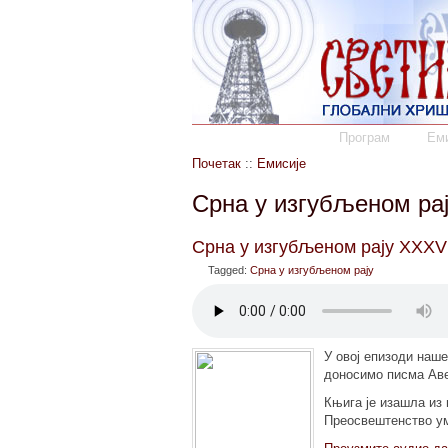
Програм
Еми
Почетак
::
Емисије
Срна у изгубљеном рај
Срна у изгубљеном рају XXXVI
Tagged:
Срна у изгубљеном рају
У овој епизоди наш
доносимо писма Аве 
Књига је изашла из
Преосвештенство ум