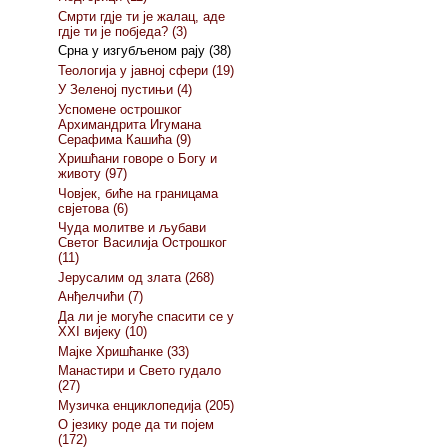
Смрти гдје ти је жалац, аде
гдје ти је побједа? (3)
Срна у изгубљеном рају (38)
Теологија у јавној сфери (19)
У Зеленој пустињи (4)
Успомене острошког
Архимандрита Игумана
Серафима Кашића (9)
Хришћани говоре о Богу и
животу (97)
Човјек, биће на границама
свјетова (6)
Чуда молитве и љубави
Светог Василија Острошког
(11)
Јерусалим од злата (268)
Анђелчићи (7)
Да ли је могуће спасити се у
XXI вијеку (10)
Мајке Хришћанке (33)
Манастири и Свето гудало
(27)
Музичка енциклопедија (205)
О језику роде да ти појем
(172)