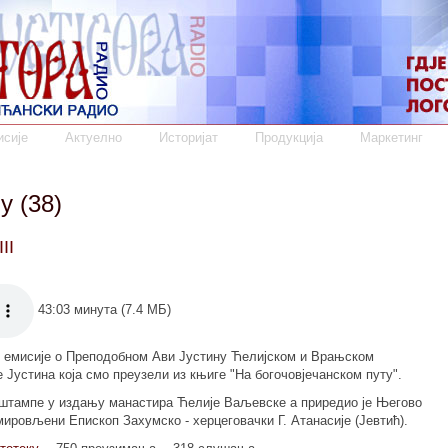
сије
Актуелно
Историјат
Продукција
Маркетинг
у (38)
II
43:03 минута (7.4 МБ)
е емисије о Преподобном Ави Јустину Ћелијском и Врањском
Јустина која смо преузели из књиге "На богочовјечанском путу".
 штампе у издању манастира Ћелије Ваљевске а приредио је Његово
ировљени Епископ Захумско - херцеговачки Г. Атанасије (Јевтић).