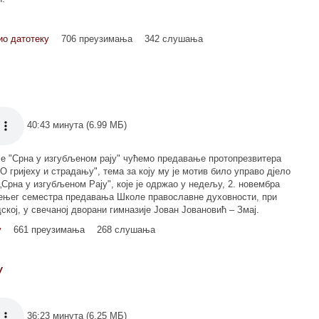
ио датотеку
706 преузимања
342 слушања
40:43 минута (6.99 МБ)
је "Срна у изгубљеном рају" чућемо предавање протопрезвитера
 гријеху и страдању", тема за коју му је мотив било управо дјело
„Срна у изгубљеном Рају", које је одржао у недељу, 2. новембра
есењег семестра предавања Школе православне духовности, при
кој, у свечаној дворани гимназије Јован Јовановић – Змај.
у
661 преузимања
268 слушања
V
36:23 минута (6.25 МБ)