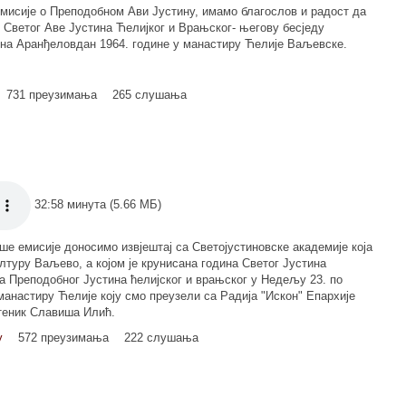
мисије о Преподобном Ави Јустину, имамо благослов и радост да
Светог Аве Јустина Ћелијког и Врањског- његову бесједу
, на Аранђеловдан 1964. године у манастиру Ћелије Ваљевске.
731 преузимања
265 слушања
32:58 минута (5.66 МБ)
 емисије доносимо извјештај са Светојустиновске академије која
ултуру Ваљево, а којом је крунисана година Светог Јустина
еда Преподобног Јустина ћелијског и врањског у Недељу 23. по
манастиру Ћелије коју смо преузели са Радија "Искон" Епархије
штеник Славиша Илић.
у
572 преузимања
222 слушања