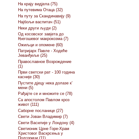
На крају видјела (75)
На путевима Отаца (32)
На путу за Скандинавију (9)
Најбољи васпитач (51)
Неки други људи (2)
Од косовског завјета до
Његошевог макрокозма (7)
Ожиљци и опомене (60)
Патријарх Павле - Ходеће
Јеванђеље (25)
Православное Возрождение
(1)
Први светски рат - 100 година
касније (30)
Пустите дјецу нека долазе к'
мени (5)
Рађајте се и множите се (78)
Са апостолом Павлом кроз
живот (111)
Саборне посланице (27)
Свети Јован Владимир (7)
Свети Василије у Лондону (4)
Светионик Црне Горе-Храм
Христовог Васкрсења у
Подгорици (11)