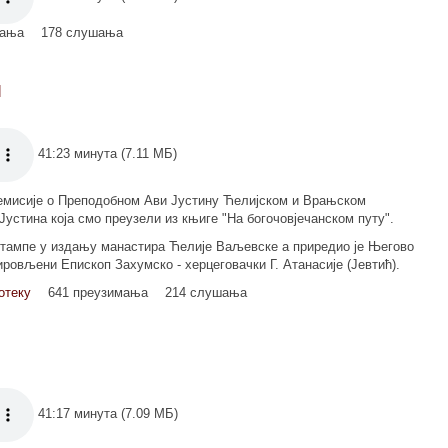
мања
178 слушања
I
41:23 минута (7.11 МБ)
 емисије о Преподобном Ави Јустину Ћелијском и Врањском
устина која смо преузели из књиге "На богочовјечанском путу".
штампе у издању манастира Ћелије Ваљевске а приредио је Његово
овљени Епископ Захумско - херцеговачки Г. Атанасије (Јевтић).
отеку
641 преузимања
214 слушања
41:17 минута (7.09 МБ)