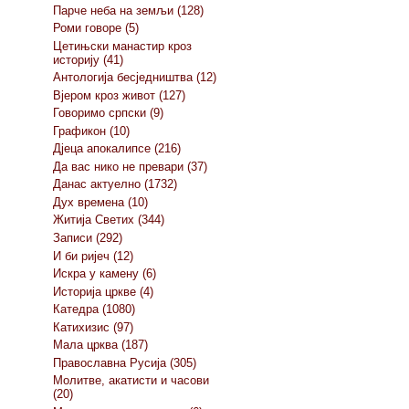
Парче неба на земљи (128)
Роми говоре (5)
Цетињски манастир кроз
историју (41)
Антологија бесједништва (12)
Вјером кроз живот (127)
Говоримо српски (9)
Графикон (10)
Дјеца апокалипсе (216)
Да вас нико не превари (37)
Данас актуелно (1732)
Дух времена (10)
Житија Светих (344)
Записи (292)
И би ријеч (12)
Искра у камену (6)
Историја цркве (4)
Катедра (1080)
Катихизис (97)
Мала црква (187)
Православна Русија (305)
Молитве, акатисти и часови
(20)