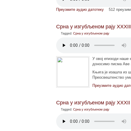
Преузмите аудио датотеку
512 преузи
Срна у изгубљеном рају XXXII
Tagged:
Срна у изгубљеном рају
У овој епизоди наше
доносимо писма Аве Ј
Књига је изашла из 
Преосвештенство умир
Преузмите аудио дат
Срна у изгубљеном рају XXXII
Tagged:
Срна у изгубљеном рају