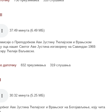
тотеку
750 преузимања
318 слушања
I
37:49 минута (6.49 МБ)
 емисије о Преподобном Ави Јустину Ћелијском и Врањском
у оца нашег Светог Аве Јустина изговорену на Савиндан 1969.
тиру Ћелије Ваљевске.
о датотеку
832 преузимања
319 слушања
I
30:32 минута (5.25 МБ)
обног Аве Јустина Ћелијског и Врањског на Богојављење, коју чита
ћ.