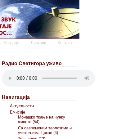
Награде
Линкови
Контакт
Радио Светигора уживо
Навигација
Актуелности
Емисије
Монашко ткање на чунку
живота (54)
Са савременим теолозима и
учитељима Цркве (4)
Траг душе (12)