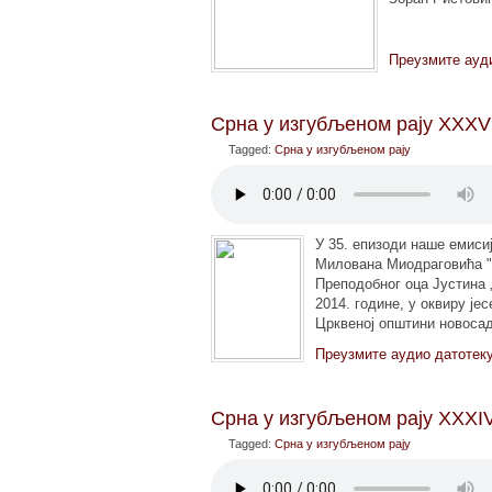
Преузмите ауд
Срна у изгубљеном рају XXXV
Tagged:
Срна у изгубљеном рају
У 35. епизоди наше емиси
Милована Миодраговића "О
Преподобног оца Јустина 
2014. године, у оквиру ј
Црквеној општини новосадс
Преузмите аудио датотек
Срна у изгубљеном рају XXXI
Tagged:
Срна у изгубљеном рају