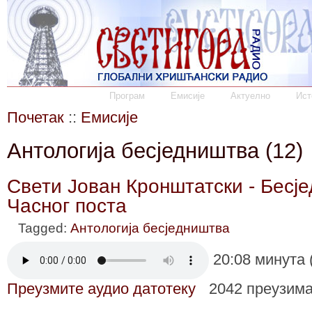
Програм
Емисије
Актуелно
Ист
Почетак
::
Емисије
Антологија бесједништва (12)
Свети Јован Кронштатски - Бесје
Часног поста
Tagged:
Антологија бесједништва
20:08 минута 
Преузмите аудио датотеку
2042 преузим