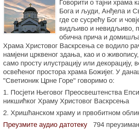
Говорити о тајни храма 
Бога и људи, Анђела и С
где се сусрећу Бог и чов
видљиво и невидљиво, пр
обична прича и домишља
Храма Христовог Васкрсења се водило ра
намјени црквеног здања, као и о живопису
само просту илустрацију или декорацију, 
освећеног простора храма Божијег. У дан
"Светионик Црне Горе" говоримо о:
1. Посјети Његовог Преосвештенства Епс
никшићког Храму Христовог Васкрсења
2. Хришћанском храму и првобитном обли
Преузмите аудио датотеку
794 преузима