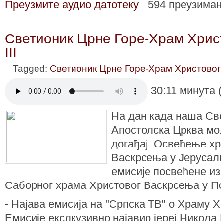
Преузмите аудио датотеку
594 преузима
Светионик Црне Горе-Храм Хрис
III
Tagged:
Светионик Црне Горе-Храм Христовог
30:11 минута 
На дан када наша Св
Апостолска Црква мо
догађај Освећење хр
Васкрсења у Јерусали
емисије посвећене и
Саборног храма Христовог Васкрсења у П
- Најава емисија на "Српска ТВ" о Храму 
Емисије екслкузивно најавио јереј Никола 