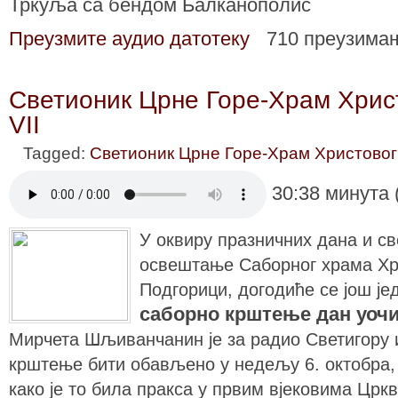
Тркуља са бендом Балканополис
Преузмите аудио датотеку
710 преузима
Светионик Црне Горе-Храм Хрис
VII
Tagged:
Светионик Црне Горе-Храм Христовог
30:38 минута 
У оквиру празничних дана и св
освештање Саборног храма Хр
Подгорици, догодиће се још јед
саборно крштење дан уоч
Мирчета Шљиванчанин је за радио Светигору и
крштење бити обављено у недељу 6. октобра, 
како је то била пракса у првим вјековима Цркв