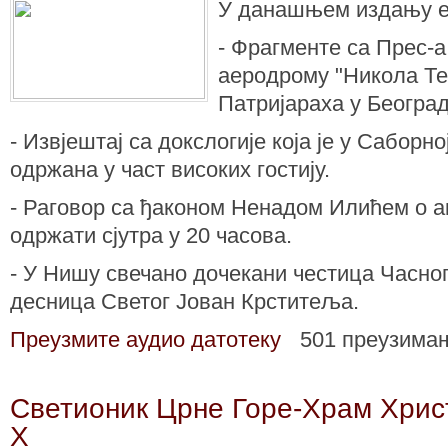
У данашњем издању е
- Фрагменте са Прес-а
аеродрому "Никола Те
Патријараха у Београд
- Извјештај са докслогије која је у Саборн
одржана у част високих гостију.
- Раговор са ђаконом Ненадом Илићем о ак
одржати сјутра у 20 часова.
- У Нишу свечано дочекани честица Часно
десница Светог Јован Крститеља.
Преузмите аудио датотеку
501 преузима
Светионик Црне Горе-Храм Хрис
X