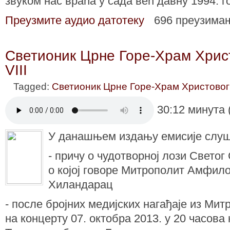
звуком нас враћа у сада већ давну 1994. г
Преузмите аудио датотеку
696 преузима
Светионик Црне Горе-Храм Хрис
VIII
Tagged:
Светионик Црне Горе-Храм Христовог
30:12 минута 
У данашњем издању емисије слу
- причу о чудотворној лози Свето
о којој говоре Митрополит Амфило
Хиландарац
- после бројних медијских нагађаје из Мит
на концерту 07. октобра 2013. у 20 часов