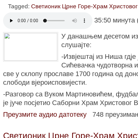
Tagged:
Светионик Црне Горе-Храм Христовог
35:50 минута 
У данашњем десетом из
слушајте:
-Извјештај из Ниша гдје
Сићевачка чудотворна и
све у склопу прославе 1700 година од до
слободи вјероисповијести.
-Разговор са Вуком Мартиновићем, фудбал
је јуче посјетио Саборни Храм Христовог 
Преузмите аудио датотеку
748 преузима
Светионик Црне Горе-Храм Хрис