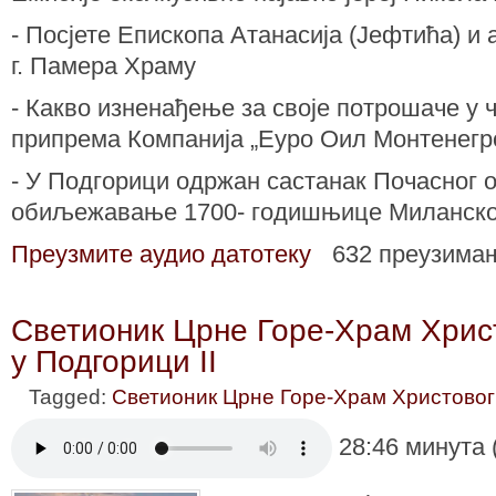
- Посјете Епископа Атанасија (Јефтића) и 
г. Памера Храму
- Какво изненађење за своје потрошаче у
припрема Компанија „Еуро Оил Монтенегр
- У Подгорици одржан састанак Почасног 
обиљежавање 1700- годишњице Миланског
Преузмите аудио датотеку
632 преузима
Светионик Црне Горе-Храм Хрис
у Подгорици II
Tagged:
Светионик Црне Горе-Храм Христовог
28:46 минута 