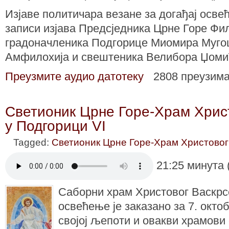
Изјаве политичара везане за догађај осве
записи изјава Предсједника Црне Горе Фи
градоначленика Подгорице Миомира Муго
Амфилохија и свештеника Велибора Џоми
Преузмите аудио датотеку
2808 преузим
Светионик Црне Горе-Храм Хрис
у Подгорици VI
Tagged:
Светионик Црне Горе-Храм Христовог
21:25 минута 
Саборни храм Христовог Васкрс
освећење је заказано за 7. октоб
својој љепоти и овакви храмови