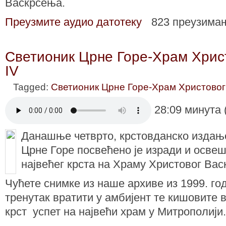
Васкрсења.
Преузмите аудио датотеку
823 преузима
Светионик Црне Горе-Храм Хрис
IV
Tagged:
Светионик Црне Горе-Храм Христовог
28:09 минута 
Данашње четврто, крстовданско издањ
Црне Горе посвећено је изради и осве
највећег крста на Храму Христовог Вас
Чућете снимке из наше архиве из 1999. год
тренутак вратити у амбијент те кишовите в
крст успет на највећи храм у Mитрополији.