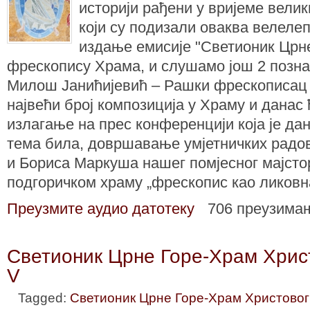
историји рађени у вријеме вели
који су подизали оваква велел
издање емисије "Светионик Црне
фрескопису Храма, и слушамо још 2 позн
Милош Јанићијевић – Рашки фрескописац ј
највећи број композиција у Храму и дана
излагање на прес конференцији која је дан
тема била, довршавање умјетничких радов
и Бориса Маркуша нашег помјесног мајстора
подгоричком храму „фрескопис као ликовна
Преузмите аудио датотеку
706 преузима
Светионик Црне Горе-Храм Хрис
V
Tagged:
Светионик Црне Горе-Храм Христовог