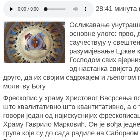
28:41 минута 
Осликавање унутрашњ
основне улоге: прво, 
саучествују у свеште
разумијевање Цркве к
Господом свих вјерних
од настанка свијета д
друго, да их својим садржајем и љепотом
молитву Богу.
Фрескопис у храму Христовог Васрсења по
што квалитативно што квантитативно, а о
говори један од најискуснијих фрескописа
Храму Гаврило Марковић. Он је вођа једн
група које су до сада радиле на Саборно