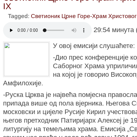
IX
Tagged:
Светионик Црне Горе-Храм Христовог
29:54 минута 
У овој емисији слушаћете:
-Дио прес конференције к
Саборног Храма уприличи
на којој је говорио Висок
Амфилохије.
-Руска Црква је највећа помјесна правосла
припада више од пола вјерника. Његова С
московски и цијеле Русије Кирил учествов
његов претходник Патиријарх Алексеј је 1
литургију на темељима храма. Емисија „С