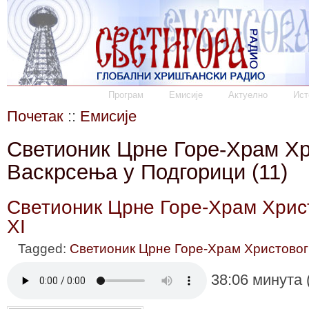
Програм
Емисије
Актуелно
Ист
Почетак
::
Емисије
Светионик Црне Горе-Храм Хр
Васкрсења у Подгорици (11)
Светионик Црне Горе-Храм Хрис
XI
Tagged:
Светионик Црне Горе-Храм Христовог
38:06 минута 