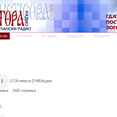
сије
Актуелно
Историјат
Продукција
Маркетинг
.
17:26 минута (3 МБ)Аудио.
имања
2102 слушања
.