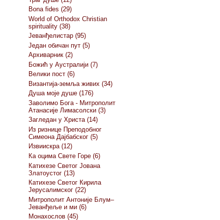
Bona fides (29)
World of Orthodox Christian
spirituality (38)
Јеванђелистар (95)
Један обичан пут (5)
Архиварник (2)
Божић у Аустралији (7)
Велики пост (6)
Византија-земља живих (34)
Душа моје душе (176)
Заволимо Бога - Митрополит
Атанасије Лимасолски (3)
Загледан у Христа (14)
Из ризнице Преподобног
Симеона Дајбабског (5)
Извиискра (12)
Ка оцима Свете Горе (6)
Катихезе Светог Јована
Златоустог (13)
Катихезе Светог Кирила
Јерусалимског (22)
Митрополит Антоније Блум–
Јеванђеље и ми (6)
Монахослов (45)