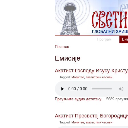
Програм
Еми
Почетак
Емисије
Акатист Господу Исусу Христу
Tagged:
Молитве, акатисти и часови
Преузмите аудио датотеку
5689 преуз
Акатист Пресветој Богородици
Tagged:
Молитве, акатисти и часови