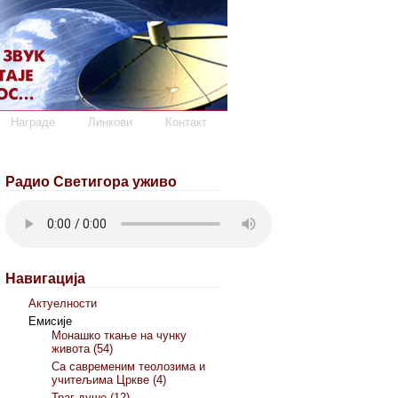
Награде
Линкови
Контакт
Радио Светигора уживо
Навигација
Актуелности
Емисије
Монашко ткање на чунку
живота (54)
Са савременим теолозима и
учитељима Цркве (4)
Траг душе (12)