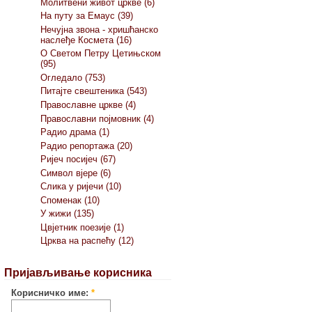
Молитвени живот цркве (6)
На путу за Емаус (39)
Нечујна звона - хришћанско
наслеђе Космета (16)
О Светом Петру Цетињском
(95)
Огледало (753)
Питајте свештеника (543)
Православне цркве (4)
Православни појмовник (4)
Радио драма (1)
Радио репортажа (20)
Ријеч посијеч (67)
Символ вјере (6)
Слика у ријечи (10)
Споменак (10)
У жижи (135)
Цвјетник поезије (1)
Црква на распећу (12)
Пријављивање корисника
Корисничко име:
*