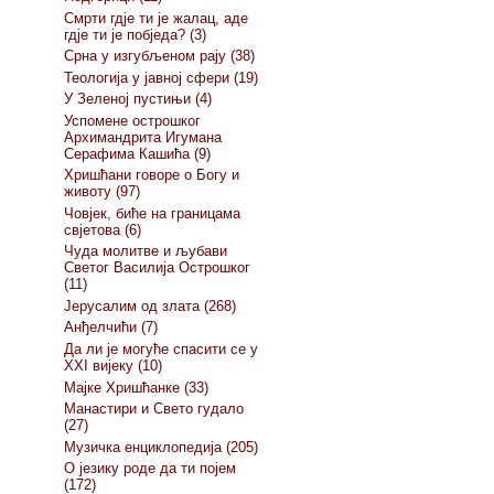
Смрти гдје ти је жалац, аде
гдје ти је побједа? (3)
Срна у изгубљеном рају (38)
Теологија у јавној сфери (19)
У Зеленој пустињи (4)
Успомене острошког
Архимандрита Игумана
Серафима Кашића (9)
Хришћани говоре о Богу и
животу (97)
Човјек, биће на границама
свјетова (6)
Чуда молитве и љубави
Светог Василија Острошког
(11)
Јерусалим од злата (268)
Анђелчићи (7)
Да ли је могуће спасити се у
XXI вијеку (10)
Мајке Хришћанке (33)
Манастири и Свето гудало
(27)
Музичка енциклопедија (205)
О језику роде да ти појем
(172)