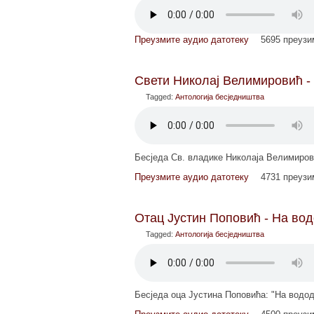
Преузмите аудио датотеку
5695 преуз
Свети Николај Велимировић -
Tagged:
Антологија бесједништва
Бесједа Св. владике Николаја Велимиров
Преузмите аудио датотеку
4731 преуз
Отац Јустин Поповић - На во
Tagged:
Антологија бесједништва
Бесједа оца Јустина Поповића: "На водод