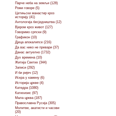
Парче неба на земљи (128)
Роми говоре (5)
Цетињски манастир кроз
историју (41)
Антологија бесједништва (12)
Вјером кроз живот (127)
Говоримо српски (9)
Графикон (10)
Дјеца апокалипсе (216)
Да вас нико не превари (37)
Данас актуелно (1732)
Дух времена (10)
Житија Светих (344)
Записи (292)
И би ријеч (12)
Искра у камену (6)
Историја цркве (4)
Катедра (1080)
Катихизис (97)
Мала црква (187)
Православна Русија (305)
Молитве, акатисти и часови
(20)