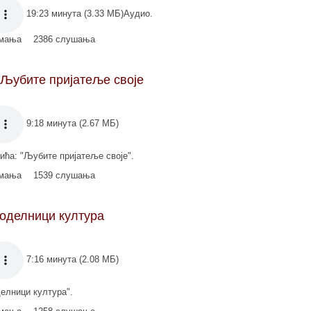
19:23 минута (3.33 МБ)Аудио.
имања
2386 слушања
 Љубите пријатеље своје
9:18 минута (2.67 МБ)
ића: "Љубите пријатеље своје".
имања
1539 слушања
доделници култура
7:16 минута (2.08 МБ)
елници култура".