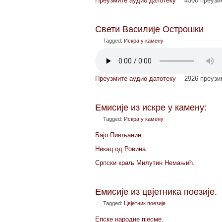
Преузмите аудио датотеку
4500 преуз
Свети Василије Острошки
Tagged:
Искра у камену
Преузмите аудио датотеку
2926 преуз
Емисије из искре у камену:
Tagged:
Искра у камену
Бајо Пивљанин.
Никац од Ровина.
Српски краљ Милутин Немањић.
Емисије из цвјетника поезије.
Tagged:
Цвјетник поезије
Епске народне пјесме.