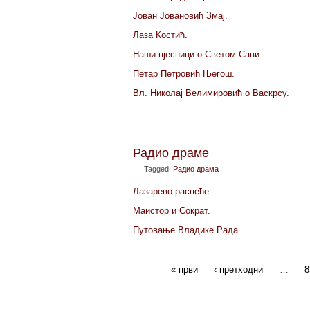
Јован Јовановић Змај.
Лаза Костић.
Наши пјесници о Светом Сави.
Петар Петровић Његош.
Вл. Николај Велимировић о Васкрсу.
Радио драме
Tagged:
Радио драма
Лазарево распеће.
Маистор и Сократ.
Путовање Владике Рада.
« први
‹ претходни
…
8