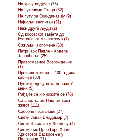
На крају видјела (75)
На путевима Отаца (32)
На путу за Скандинавију (9)
Најбољи васпитач (51)
Неки други људи (2)
Од косовског завјета до
Његошевог макрокозма (7)
Ожиљци и опомене (60)
Патријарх Павле - Ходеће
Јеванђеље (25)
Православное Возрождение
(1)
Први светски рат - 100 година
касније (30)
Пустите дјецу нека долазе к'
мени (5)
Рађајте се и множите се (78)
Са апостолом Павлом кроз
живот (111)
Саборне посланице (27)
Свети Јован Владимир (7)
Свети Василије у Лондону (4)
Светионик Црне Горе-Храм
Христовог Васкрсења у
Подгорици (11)