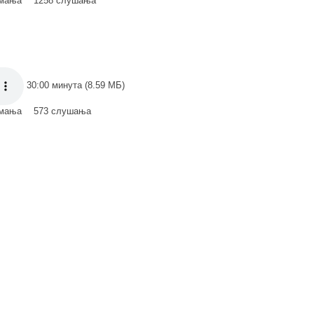
имања
1258 слушања
30:00 минута (8.59 МБ)
имања
573 слушања