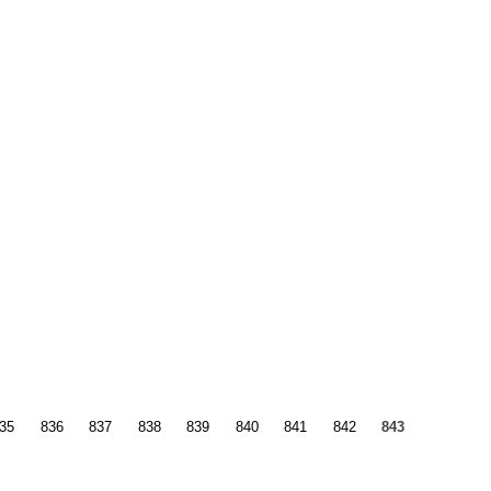
35
836
837
838
839
840
841
842
843