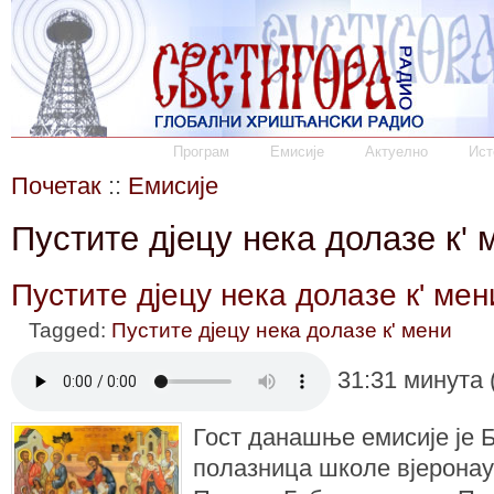
Програм
Емисије
Актуелно
Ист
Почетак
::
Емисије
Пустите дјецу нека долазе к' 
Пустите дјецу нека долазе к' мен
Tagged:
Пустите дјецу нека долазе к' мени
31:31 минута 
Гост данашње емисије је 
полазница школе вјеронау