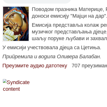
Поводом празника Материце, 
доноси емисију "Мајци на дар"
Емисија представља колаж рец
музичког представљања дјеце,
шаљу поруке љубави и захвал
У емисији учествовала дјеца са Цетиња.
Припремила и водила Оливера Балабан.
Преузмите аудио датотеку
707 преузима