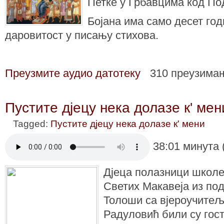
Петке у Грбавцима код По
Бојана има само десет год
даровитост у писању стихова.
Преузмите аудио датотеку
310 преузима
Пустите дјецу нека долазе к' мен
Tagged:
Пустите дјецу нека долазе к' мени
38:01 минута 
Дјеца полазници школе
Светих Макавеја из по
Толоши са вјероучите
Радуловић били су гост