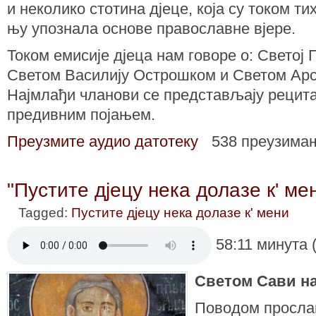
и неколико стотина дјеце, која су током ти
њу упознала основе православне вјере.
Током емисије дјеца нам говоре о: Светој П
Светом Василију Острошком и Светом Арс
Најмлађи чланови се представљају рецита
предивним појањем.
Преузмите аудио датотеку
538 преузима
"Пустите дјецу нека долазе к' мен
Tagged:
Пустите дјецу нека долазе к' мени
58:11 минута 
Светом Сави на
Поводом просла