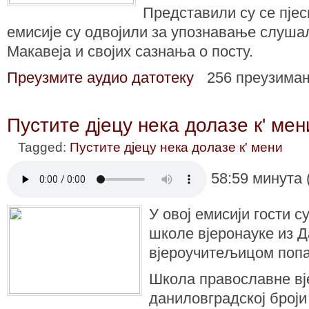
Представили су се пјес
емисије су одвојили за упознавање слуша
Макавеја и својих сазнања о посту.
Преузмите аудио датотеку
256 преузима
Пустите дјецу нека долазе к' мени
Tagged:
Пустите дјецу нека долазе к' мени
58:59 минута 
У овој емисији гости 
школе вјеронауке из Д
вјероучитељицом поп
Школа православне вј
даниловградској броји