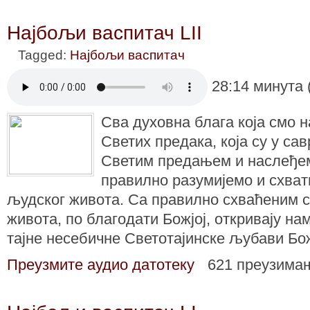
Најбољи васпитач LII
Tagged:
Најбољи васпитач
28:14 минута 
Сва духовна блага која смо 
Светих предака, која су у са
Светим предањем и наслеђем
правилно разумијемо и схва
људског живота. Са правилно схваћеним 
живота, по благодати Божјој, откривају на
тајне несебичне Светотајинске љубави Бо
Преузмите аудио датотеку
621 преузима