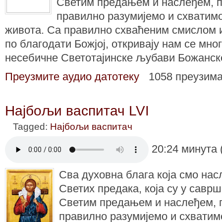
Светим предањем и наслеђем, 
правилно разумијемо и схватим
живота. Са правилно схваћеним смислом 
по благодати Божјој, откривају нам се мног
несебичне Светотајинске љубави Божанск
Преузмите аудио датотеку
1058 преузим
Најбољи васпитач LVI
Tagged:
Најбољи васпитач
20:24 минута 
Сва духовна блага која смо на
Светих предака, која су у саврш
Светим предањем и наслеђем, 
правилно разумијемо и схватим