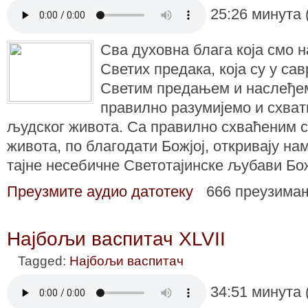
25:26 минута 
Сва духовна блага која смо 
Светих предака, која су у са
Светим предањем и наслеђем
правилно разумијемо и схва
људског живота. Са правилно схваћеним 
живота, по благодати Божјој, откривају на
тајне несебичне Светотајинске љубави Бо
Преузмите аудио датотеку
666 преузима
Најбољи васпитач XLVII
Tagged:
Најбољи васпитач
34:51 минута 