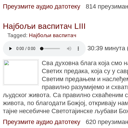
Преузмите аудио датотеку
814 преузима
Најбољи васпитач LIII
Tagged:
Најбољи васпитач
30:39 минута 
Сва духовна блага која смо 
Светих предака, која су у са
Светим предањем и наслеђем
правилно разумијемо и схва
људског живота. Са правилно схваћеним 
живота, по благодати Божјој, откривају на
тајне несебичне Светотајинске љубави Бо
Преузмите аудио датотеку
620 преузима