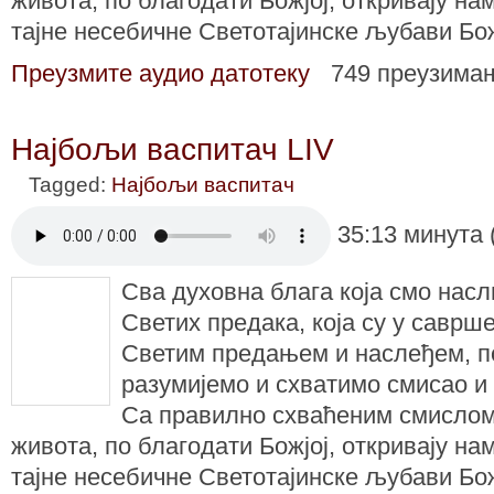
живота, по благодати Божјој, откривају на
тајне несебичне Светотајинске љубави Бо
Преузмите аудио датотеку
749 преузима
Најбољи васпитач LIV
Tagged:
Најбољи васпитач
35:13 минута 
Сва духовна блага која смо нас
Светих предака, која су у саврше
Светим предањем и наслеђем, п
разумијемо и схватимо смисао и
Са правилно схваћеним смисло
живота, по благодати Божјој, откривају на
тајне несебичне Светотајинске љубави Бо