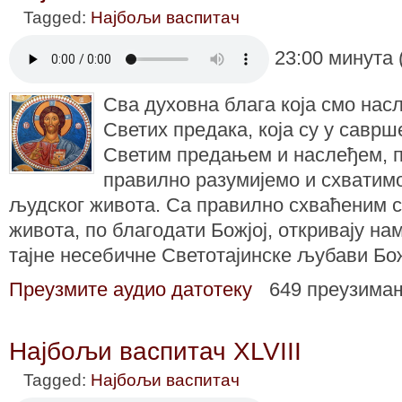
Tagged:
Најбољи васпитач
23:00 минута 
Сва духовна блага која смо нас
Светих предака, која су у саврш
Светим предањем и наслеђем, 
правилно разумијемо и схватим
људског живота. Са правилно схваћеним 
живота, по благодати Божјој, откривају на
тајне несебичне Светотајинске љубави Бо
Преузмите аудио датотеку
649 преузима
Најбољи васпитач XLVIII
Tagged:
Најбољи васпитач