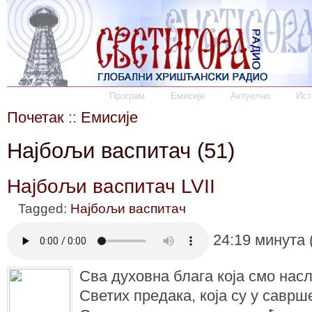
Програм
Емисије
Актуелно
Ист
Почетак
::
Емисије
Најбољи васпитач (51)
Најбољи васпитач LVII
Tagged:
Најбољи васпитач
24:19 минута 
Сва духовна блага која смо нас
Светих предака, која су у саврш