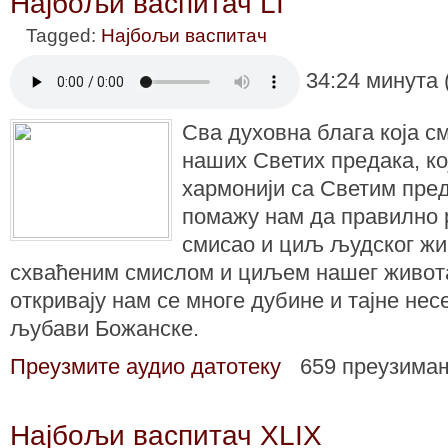
Најбољи васпитач LI
Tagged:
Најбољи васпитач
34:24 минута 
Сва духовна блага која с
наших Светих предака, ко
хармонији са Светим пре
помажу нам да правилно 
смисао и циљ људског жи
схваћеним смислом и циљем нашег живота,
откривају нам се многе дубине и тајне не
љубави Божанске.
Преузмите аудио датотеку
659 преузима
Најбољи васпитач XLIX