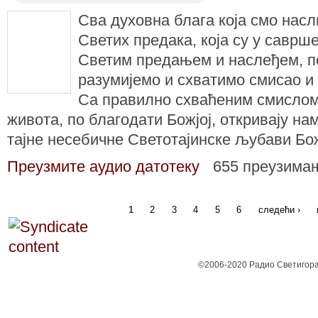
Сва духовна блага која смо нас
Светих предака, која су у саврше
Светим предањем и наслеђем, п
разумијемо и схватимо смисао и
Са правилно схваћеним смисло
живота, по благодати Божјој, откривају на
тајне несебичне Светотајинске љубави Бо
Преузмите аудио датотеку
655 преузима
1
2
3
4
5
6
следећи ›
©2006-2020 Радио Светигора