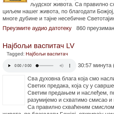
људског живота. Са правилно 
циљем нашег живота, по благодати Божјој,
многе дубине и тајне несебичне Светотај
Преузмите аудио датотеку
860 преузима
Најбољи васпитач LV
Tagged:
Најбољи васпитач
30:57 минута 
Сва духовна блага која смо нас
Светих предака, која су у саврше
Светим предањем и наслеђем, п
разумијемо и схватимо смисао и
Са правилно схваћеним смисло