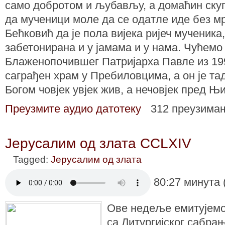
само добротом и љубављу, а домаћин скуп
да мученици моле да се одатле иде без м
Бећковић да је пола вијека ријеч мученика
забетонирана и у јамама и у нама. Чућемо
Блаженопочившег Патријарха Павле из 1991
саграђен храм у Пребиловцима, а он је тад
Богом човјек увјек жив, а нечовјек пред Њ
Преузмите аудио датотеку
312 преузима
Јерусалим од злата CCLXIV
Tagged:
Јерусалим од злата
80:27 минута 
Ове недеље емитујемо 
са Литургијског сабрањ