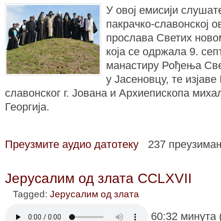
У овој емисији слушате
пакрачко-славонској о
прослава Светих ново
која се одржала 9. сеп
манастиру Рођења Све
у Јасеновцу, те изјаве
славонског г. Јована и Архиепископа михал
Георгија.
Преузмите аудио датотеку
237 преузима
Јерусалим од злата CCLXVII
Tagged:
Јерусалим од злата
60:32 минута 