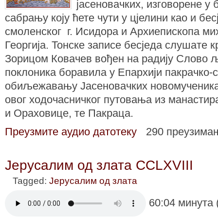
јасеновачких, изговорене у 
сабрању коју ћете чути у цјелини као и бе
смоленског г. Исидорa и Архиепископа мих
Георгија. Тонске записе бесједа слушате к
Зорицом Ковачев вођен на радију Слово љу
поклоника боравила у Епархији пакрачко-с
обиљежавању Јасеновачких новомученика 
овог ходочасничког путовања из манастир
и Ораховице, те Пакраца.
Преузмите аудио датотеку
290 преузима
Јерусалим од злата CCLXVIII
Tagged:
Јерусалим од злата
60:04 минута 