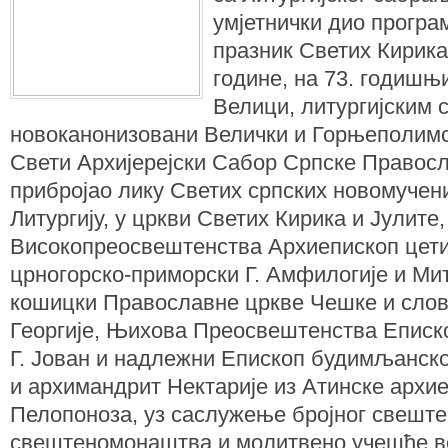
умјетнички дио програм
празник Светих Кирика 
године, на 73. годишњ
Велици, литургијским
новоканонизовани Велички и Горњеполимск
Свети Архијерејски Сабор Српске Правос
прибројао лику Светих српских новомучени
Литургију, у цркви Светих Кирика и Јулите
Високопреосвештенства Архиепископ цет
црногорско-приморски Г. Амфилогије и Ми
кошицки Православне цркве Чешке и слов
Георгије, Њихова Преосвештенства Еписк
Г. Јован и надлежни Епископ будимљанско
и архимандрит Нектарије из Атинске архие
Пелопоноза, уз саслужење бројног свеште
свештеномонаштва и молитвено учешће ве