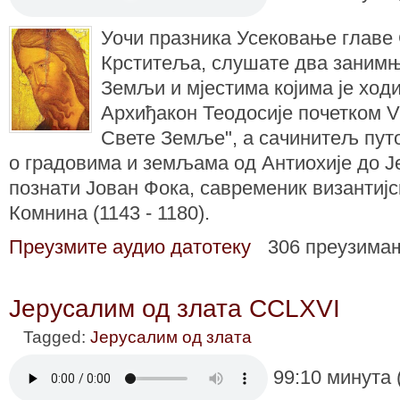
Уочи празника Усековање главе 
Крститеља, слушате два занимњ
Земљи и мјестима којима је ход
Архиђакон Теодосије почетком V
Свете Земље", а сачинитељ пут
о градовима и земљама од Антиохије до Ј
познати Јован Фока, савременик византијс
Комнина (1143 - 1180).
Преузмите аудио датотеку
306 преузима
Јерусалим од злата CCLXVI
Tagged:
Јерусалим од злата
99:10 минута 