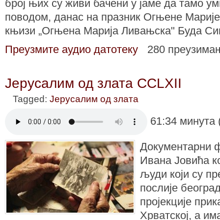
број њих су живи бачени у јаме да тамо у
поводом, данас на празник Огњене Марије
књизи „Огњена Марија Ливањска" Буда Си
Преузмите аудио датотеку
280 преузима
Јерусалим од злата CCLXII
Tagged:
Јерусалим од злата
61:34 минута 
Документарни 
Ивана Јовића ко
људи који су п
послије београ
пројекције прика
Хрватској, а има