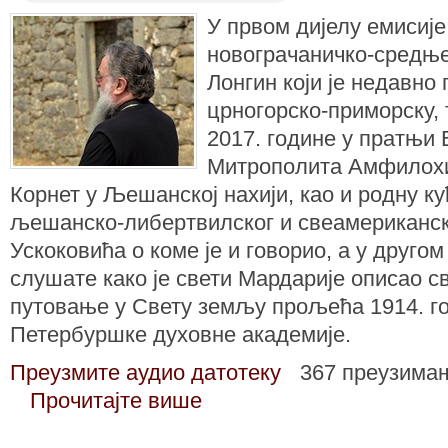
У првом дијелу емисије
новограчаничко-средње
Лонгин који је недавно
црногорско-приморску, 
2017. године у пратњи
Митрополита Амфилохиј
Корнет у Љешанској нахији, као и родну к
љешанско-либертвилског и свеамериканск
Ускоковића о коме је и говорио, а у другом
слушате како је свети Мардарије описао с
путовање у Свету земљу прољећа 1914. го
Петербуршке духовне академије.
Преузмите аудио датотеку
367 преузима
Прочитајте више