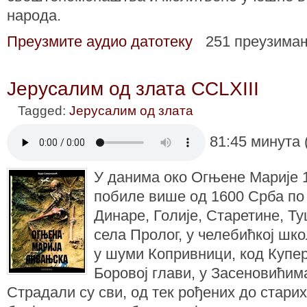
народа.
Преузмите аудио датотеку
251 преузима
Јерусалим од злата CCLXIII
Tagged:
Јерусалим од злата
81:45 минута 
У данима око Огњене Марије 1
побиле више од 1600 Срба по
Динаре, Голије, Старетине, Т
села Пролог, у челебићкој шк
у шуми Копривници, код Купе
Боровој глави, у Засеновићима
Страдали су сви, од тек рођених до стари