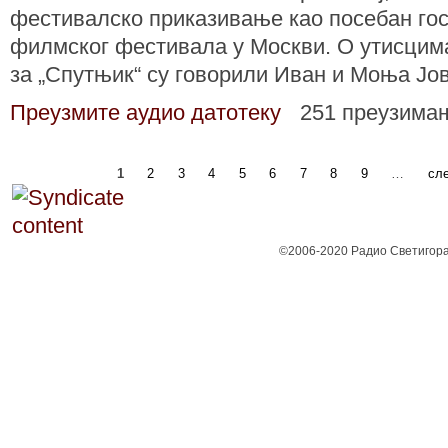
фестивалско приказивање као посебан го
филмског фестивала у Москви. О утисцима
за „Спутњик“ су говорили Иван и Моња Јо
Преузмите аудио датотеку
251 преузима
1
2
3
4
5
6
7
8
9
…
сле
©2006-2020 Радио Светигора