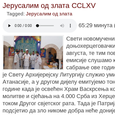
Јерусалим од злата CCLXV
Tagged:
Јерусалим од злата
65:29 минута 
Свети новомучени
доњохерцеговачки
августа, те тим п
емисије слушамо к
сабрање ове годи
је Свету Архијерејску Литургију служио у
Атанасије, а у другом дијелу емитујемо тон
године када је освећен Храм Васкрсења ко
молитве и сјећања на 4.000 Срба из Херц
током Другог свјетског рата. Тада је Патри
подсјетио да зло никоме добра неће доније