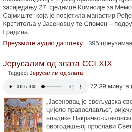
засиједању 27. сједнице Комисије за Мемо
Сајмиште“ која је посјетила манастир Рођ
Крститеља у Јасеновцу те Спомен – подру
Градина.
Преузмите аудио датотеку
395 преузима
Јерусалим од злата CCLXIX
Tagged:
Јерусалим од злата
72:39 минута 
„Јасеновац је свељудска св
цијело православље“, ријеч
владике Пакрачко-славонског
овогодишњој прослави Свет