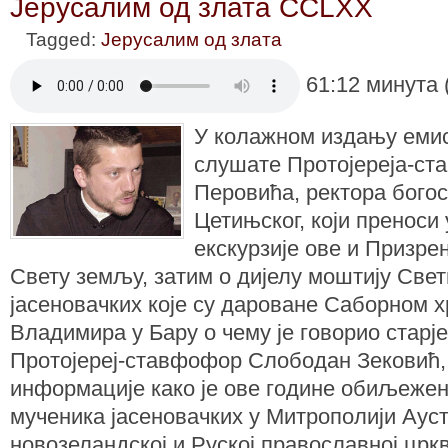
Јерусалим од злата CCLXX
Tagged:
Јерусалим од злата
61:12 минута 
У колажном издању емиси
слушате Протојереја-ст
Перовића, ректора богос
Цетињског, који преноси
екскурзије ове и Призре
Свету земљу, затим о дијелу моштију Све
јасеновачких које су дароване Саборном х
Владимира у Бару о чему је говорио старј
Протојереј-ставфофор Слободан Зековић, 
информације како је ове године обиљежен
мученика јасеновачких у Митрополији Ауст
новозеландској и Руској православној цркв