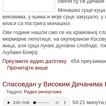
свили су се Дечани 
Монашко срце куца 
вековима, у њима и моје срце закуцало, у
власи са пострига монашког.
Ове године нашли смо се на храмовној сл
мермерне лепотице, на окупираном Косов
жица, али срца пуних духовне слободе, то
љубави Божјој.
Преузмите аудио датотеку
654 преузима
Прочитајте више
Спасовдан у Високим Дечанима I
Tagged:
Радио репортажа
54:21 минута 