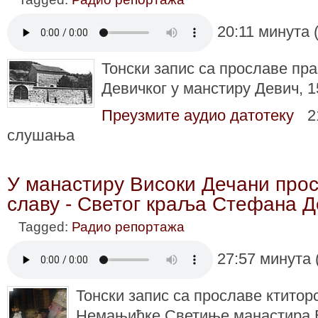
20:11 минута 
Тонски запис са прославе пра
Девичког у манстиру Девич, 1
Преузмите аудио датотеку
2
слушања
У манастиру Високи Дечани прос
славу - Светог краља Стефана Д
Tagged:
Радио репортажа
27:57 минута 
Тонски запис са прославе ктитор
Немањићке Светиње манастира Ви