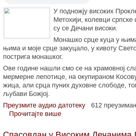
У подножју високих Прокле
Метохији, колевци српске 
су се Дечани високи.
Монашко срце куца у њима
њима и моје срце закуцало, у кивоту Свет
пострига монашког.
Ове године нашли смо се на храмовној сл
мермерне лепотице, на окупираном Косов
жица, али срца пуних духовне слободе, то
љубави Божјој.
Преузмите аудио датотеку
612 преузима
Прочитајте више
Спасовдан у Високим Дечанима 