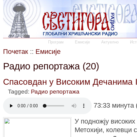
Програм
Емисије
Актуелно
Ист
Почетак
::
Емисије
Радио репортажа (20)
Спасовдан у Високим Дечанима I
Tagged:
Радио репортажа
73:33 минута 
У подножју високих 
Метохији, колевци с