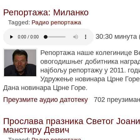
Репортажа: Миланко
Tagged:
Радио репортажа
30:30 минута 
Репортажа наше колегинице В
овогодишњег добитника награ
најбољу репортажу у 2011. годи
Удружење новинара Црне Горе,
Дана новинара Црне Горе.
Преузмите аудио датотеку
702 преузима
Прослава празника Светог Јоани
манстиру Девич
Tagged:
Радио репортажа