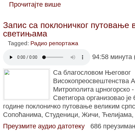
Прочитајте више
Запис са поклоничког путовање 
светињама
Tagged:
Радио репортажа
94:58 минута 
Са благословом Његовог
Високопреосвештенства А
Митрополита црногорско -
Светигора организовао је 6
године поклоничко путовање великим срп
Сопоћанима, Студеници, Жичи, Ћелијама,
Преузмите аудио датотеку
686 преузима