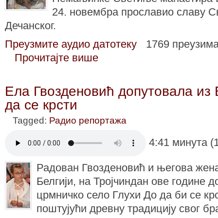
24. новембра прославио славу 
Дечанског.
Преузмите аудио датотеку
1769 преузим
Прочитајте више
Ела Гвозденовић допутовала из 
да се крсти
Tagged:
Радио репортажа
4:41 минута (
Радован Гвозденовић и његова жена
Белгији, на Тројчиндан ове године д
црмничко село Глухи До да би се крс
поштујући древну традицију свог бр