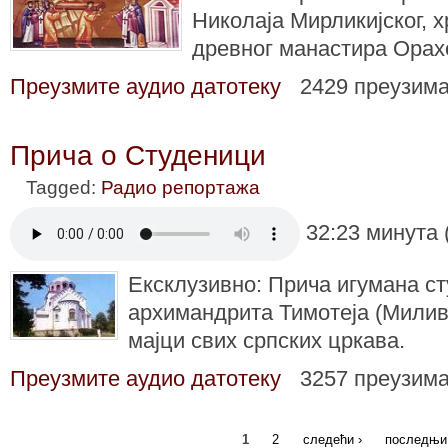
Николаја Мирликијског, 
древног манастира Орах
Преузмите аудио датотеку
2429 преузим
Прича о Студеници
Tagged:
Радио репортажа
32:23 минута 
Ексклузивно: Прича игумана ст
архимандрита Тимотеја (Милив
мајци свих српских цркава.
Преузмите аудио датотеку
3257 преузим
1
2
следећи ›
последњи