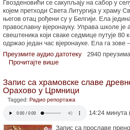
Гвозденовићи се сакупљају на сабор у сел
којем претходи Света Литургија у храму С
његов отац рођени су у Белгији. Ела једин
православну вјеронауку. Управа школе је 
свештеника који сваке седмице путује 80 
одржао један час вјеронауке. Ела га зове 
Преузмите аудио датотеку
2940 преузим
Прочитајте више
Запис са храмовске славе древн
Орахово у Црмници
Tagged:
Радио репортажа
14:24 минута 
Запис са прославе прено