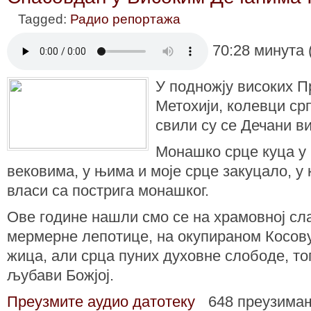
Tagged:
Радио репортажа
70:28 минута 
У подножју високих Пр
Метохији, колевци срп
свили су се Дечани ви
Монашко срце куца у
вековима, у њима и моје срце закуцало, у
власи са пострига монашког.
Ове године нашли смо се на храмовној сл
мермерне лепотице, на окупираном Косов
жица, али срца пуних духовне слободе, то
љубави Божјој.
Преузмите аудио датотеку
648 преузима