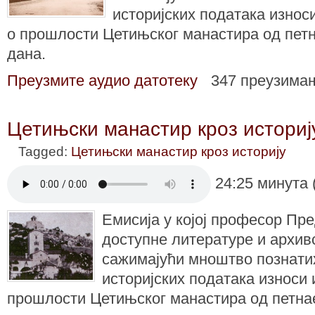
историјских података износ
о прошлости Цетињског манастира од петн
дана.
Преузмите аудио датотеку
347 преузима
Цетињски манастир кроз историј
Tagged:
Цетињски манастир кроз историју
24:25 минута 
Емисија у којој професор Пре
доступне литературе и архив
сажимајући мноштво познати
историјских података износи
прошлости Цетињског манастира од петнае