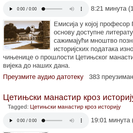
8:21 минута (
Емисија у којој професор
основу доступне литерату
сажимајући мноштво позн
историјских података изно
чињенице о прошлости Цетињског манасти
вијека до наших дана.
Преузмите аудио датотеку
383 преузима
Цетињски манастир кроз историј
Tagged:
Цетињски манастир кроз историју
19:01 минута 