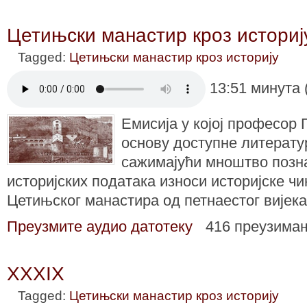
Цетињски манастир кроз историј
Tagged:
Цетињски манастир кроз историју
13:51 минута 
Емисија у којој професор 
основу доступне литерату
сажимајући мноштво позн
историјских података износи историјске 
Цетињског манастира од петнаестог вијека
Преузмите аудио датотеку
416 преузима
XXXIX
Tagged:
Цетињски манастир кроз историју