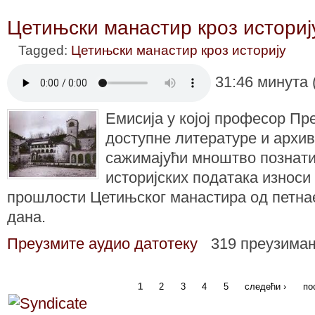
Цетињски манастир кроз историју
Tagged:
Цетињски манастир кроз историју
31:46 минута 
Емисија у којој професор Пр
доступне литературе и архив
сажимајући мноштво познати
историјских података износи
прошлости Цетињског манастира од петнае
дана.
Преузмите аудио датотеку
319 преузима
1
2
3
4
5
следећи ›
по