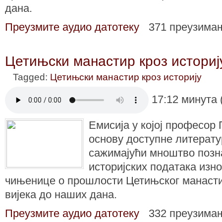
дана.
Преузмите аудио датотеку
371 преузима
Цетињски манастир кроз историј
Tagged:
Цетињски манастир кроз историју
17:12 минута 
Емисија у којој професор 
основу доступне литерату
сажимајући мноштво позн
историјских података изно
чињенице о прошлости Цетињског манасти
вијека до наших дана.
Преузмите аудио датотеку
332 преузима