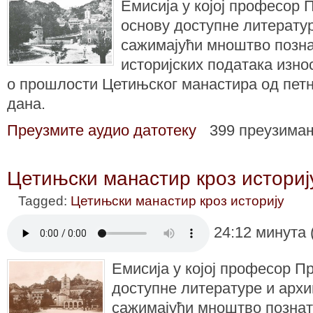
Емисија у којој професор 
основу доступне литератур
сажимајући мноштво позна
историјских података изно
о прошлости Цетињског манастира од петн
дана.
Преузмите аудио датотеку
399 преузима
Цетињски манастир кроз историј
Tagged:
Цетињски манастир кроз историју
24:12 минута 
Емисија у којој професор П
доступне литературе и архи
сажимајући мноштво познат