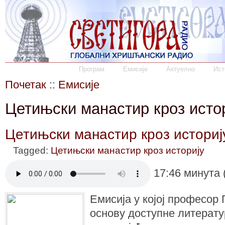
Програм
Емисије
Актуелно
Ист
Почетак
::
Емисије
Цетињски манастир кроз истор
Цетињски манастир кроз историју
Tagged:
Цетињски манастир кроз историју
17:46 минута 
Емисија у којој професор 
основу доступне литерату