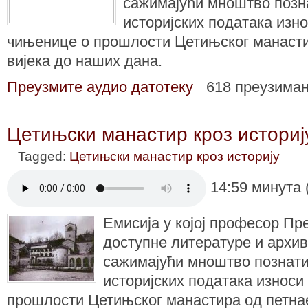
сажимајући мноштво позн
историјских података изно
чињенице о прошлости Цетињског манасти
вијека до наших дана.
Преузмите аудио датотеку
618 преузима
Цетињски манастир кроз историју
Tagged:
Цетињски манастир кроз историју
14:59 минута 
Емисија у којој професор Пр
доступне литературе и архив
сажимајући мноштво познати
историјских података износи
прошлости Цетињског манастира од петнае