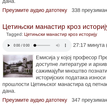
дана.
Преузмите аудио датотеку
338 преузима
Цетињски манастир кроз историј
Tagged:
Цетињски манастир кроз историју
27:17 минута 
Емисија у којој професор Пр
доступне литературе и архив
сажимајући мноштво познати
историјских података износи
прошлости Цетињског манастира од петнае
дана.
Преузмите аудио датотеку
347 преузима