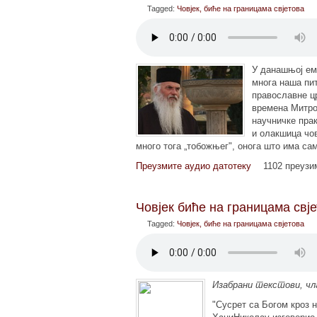
Tagged:
Човјек, биће на границама свјетова
У данашњој ем
многа наша пи
православне цр
времена Митро
научничке прак
и олакшица чов
много тога „тобожњег", онога што има са
Преузмите аудио датотеку
1102 преуз
Човјек биће на границама свј
Tagged:
Човјек, биће на границама свјетова
Изабрани текстови, чл
"Сусрет са Богом кроз 