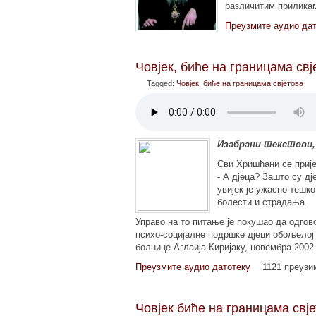
различитим прилика
Преузмите аудио да
Човјек, биће на границама св
Tagged:
Човјек, биће на границама свјетова
Изабрани текстови,
Сви Хришћани се прије
- А дјеца? Зашто су д
увијек је ужасно тешк
болести и страдања.
Управо на то питање је покушао да одго
психо-социјалне подршке дјеци обољелој
болнице Аглаија Киријаку, новембра 2002.
Преузмите аудио датотеку
1121 преуз
Човјек биће на границама свјет