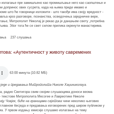
во излагање пре замишљено као промишљање него као саопштење и
ни допринос ових сусрета, када на њима приде имамо и
номе што ће говорници изложити - што такође има своју вредност -
јавља кроз разговоре, познанства, осведочења заједничке вере,
агање, Митрополит Николај је рекао да је даншњем свету „потребна
љива. Због тога ће се свет силом прилика окренути манастирима.
мања
237 слушања
јетова: «Аутентичност у животу савремених
63:00 минута (10.82 МБ)
есједе и предавања Митрополита Николе Хаџиниколауа.
та, радио Светигора свим својим слушаоцима доноси веома
- текстове Митрополита Месогее и Лавреотике Николе
сију
Човјек, биће на границама свјетова
чини неколико његових
углавном бесједа и предавања изговорених пред широм публиком у
ма. У првом издању емисије слушамо излагање на тему