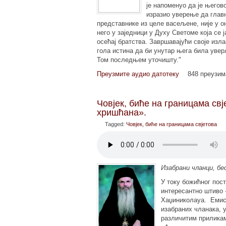
је напоменуо да је њего
изразио уверење да глав
представнике из целе васељене, није у о
него у заједници у Духу Светоме која се 
осећај братства. Завршавајући своје изл
гола истина да би унутар њега била увер
Том последњем уточишту."
Преузмите аудио датотеку
848 преузи
Човјек, биће на границама св
хришћана».
Tagged:
Човјек, биће на границама свјетова
Изабрани чланци, б
У току божићног пос
интересантно штиво 
Хаџиниколауа. Еми
изабраних чланака, 
различитим прилика