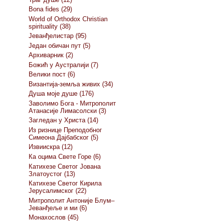
Bona fides (29)
World of Orthodox Christian
spirituality (38)
Јеванђелистар (95)
Један обичан пут (5)
Архиварник (2)
Божић у Аустралији (7)
Велики пост (6)
Византија-земља живих (34)
Душа моје душе (176)
Заволимо Бога - Митрополит
Атанасије Лимасолски (3)
Загледан у Христа (14)
Из ризнице Преподобног
Симеона Дајбабског (5)
Извиискра (12)
Ка оцима Свете Горе (6)
Катихезе Светог Јована
Златоустог (13)
Катихезе Светог Кирила
Јерусалимског (22)
Митрополит Антоније Блум–
Јеванђеље и ми (6)
Монахослов (45)