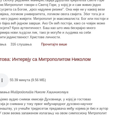
 у склопу редовних манифестација Друштва пријатеља Свете Горе
не.Митрополит говори о Светој Гори, у којој је и сам живио једно
 сусрета са Богом, „кроз надумне ризике". Она није ни у каквој вези
вјека, логиком универзитета, логиком овога свијета. Због тога је и
 него једино живјети. Митрополит је максималиста: Бог или постоји и
се бајка већ једном заврши. Ако Он већ постоји, како се човјек може
 осјети? Кроз аутентичност. Баш као што има бескрајно много
рмира нови људски лик, тако је могуће и људима на себи
очити јединственост Христове личности.
мања
316 слушања
Прочитајте више
етова: Интервју са Митрополитом Николом
55:39 минута (9.56 МБ)
едавања Митрополита Николе Хаџиниколауа
јемо аудио снимак емисије Духовници, у којој је гостовао
ја је снимана у току првог међународног духовно-научног
аштву, уз учешће тридесетак предавача међу којима је био и аутор
. У свом веома запаженом излагању на овом симпосиону Митрополит