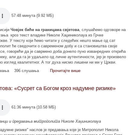
57:48 минута (9.92 МБ)
исији
Човјек биће на границама свјетова
, слушаћемо одговоре на
тања кроз текст владике Николе Хаџиниколауа из Грчке
кве. У тексту који ћемо читати у следећих нешто мање од сат
полит ће сведочити о савременом добу и са становиштва своје
се, говорећи да је саврмено доба донело пуно изванредних открића
еку, али да га је удаљило од личне аутентичности, јер је произвело
мо изглед квалитетног. А тог духа нисмо лишени ни ми у Цркви.
имања
396 слушања
Прочитајте више
етова: «Сусрет са Богом кроз надумне ризике»
61:36 минута (10.58 МБ)
анци и предавања митрополита Николе Хаџиниколауа
надумне ризике" наслов је предавања које је Митрополит Никола