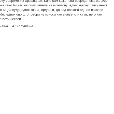
оту савремених хришћана». Како сам каже, ова бесједа нема за циљ
на како би нас на силу извела на монотону једносмјерну стазу неког
е би да буде једноставна, срдачна, да код свакога од нас изазове
 бесједник оно што говори не износи као знање или став, него као
уности искрен.
имања
473 слушања