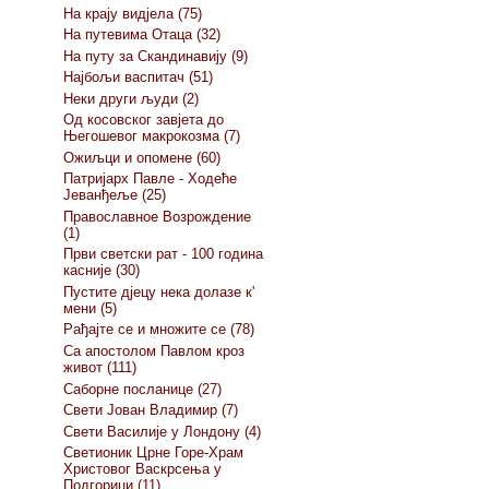
На крају видјела (75)
На путевима Отаца (32)
На путу за Скандинавију (9)
Најбољи васпитач (51)
Неки други људи (2)
Од косовског завјета до
Његошевог макрокозма (7)
Ожиљци и опомене (60)
Патријарх Павле - Ходеће
Јеванђеље (25)
Православное Возрождение
(1)
Први светски рат - 100 година
касније (30)
Пустите дјецу нека долазе к'
мени (5)
Рађајте се и множите се (78)
Са апостолом Павлом кроз
живот (111)
Саборне посланице (27)
Свети Јован Владимир (7)
Свети Василије у Лондону (4)
Светионик Црне Горе-Храм
Христовог Васкрсења у
Подгорици (11)