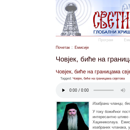
Програм
Еми
Почетак
::
Емисије
Човјек, биће на границ
Човјек, биће на границама свј
Tagged:
Човјек, биће на границама свјетова
Изабрани чланци, б
У току божићног пос
интересантно штиво 
Хаџиниколауа. Еми
изабраних чланака, 