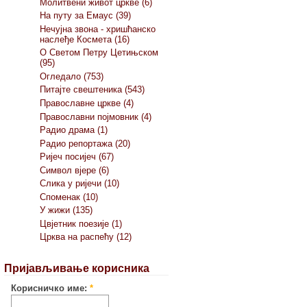
Молитвени живот цркве (6)
На путу за Емаус (39)
Нечујна звона - хришћанско
наслеђе Космета (16)
О Светом Петру Цетињском
(95)
Огледало (753)
Питајте свештеника (543)
Православне цркве (4)
Православни појмовник (4)
Радио драма (1)
Радио репортажа (20)
Ријеч посијеч (67)
Символ вјере (6)
Слика у ријечи (10)
Споменак (10)
У жижи (135)
Цвјетник поезије (1)
Црква на распећу (12)
Пријављивање корисника
Корисничко име:
*