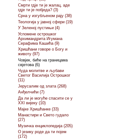
Смрти гдје ти је жалац, аде
гдје ти је побједа? (3)
Срна у изгубљеном рају (38)
Теологија у јавној сфери (19)
У Зеленој пустињи (4)
Успомене острошког
Архимандрита Игумана
Серафима Кашића (9)
Хришћани говоре о Богу и
животу (97)
Човјек, биће на границама
свјетова (6)
Чуда молитве и љубави
Светог Василија Острошког
(11)
Јерусалим од злата (268)
Анђелчићи (7)
Да ли је могуће спасити се у
XXI вијеку (10)
Мајке Хришћанке (33)
Манастири и Свето гудало
(27)
Музичка енциклопедија (205)
О језику роде да ти појем
(172)