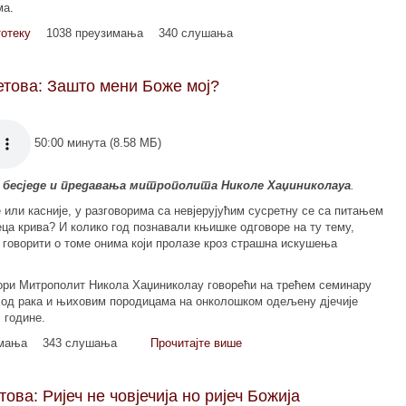
ма.
тотеку
1038 преузимања
340 слушања
јетова: Зашто мени Боже мој?
50:00 минута (8.58 МБ)
 бесједе и предавања митрополита Николе Хаџиниколауа
.
 или касније, у разговорима са невјерујућим сусретну се са питањем
јеца крива? И колико год познавали књишке одговоре на ту тему,
о говорити о томе онима који пролазе кроз страшна искушења
вори Митрополит Никола Хаџиниколау говорећи на трећем семинару
 од рака и њиховим породицама на онколошком одељену дјечије
 године.
имања
343 слушања
Прочитајте више
ова: Ријеч не човјечија но ријеч Божија