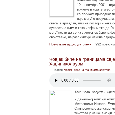
ХаџиНиколау изговорио
19. новембра 2001. годи
вријеме и која је мјесто
са логиком природног чо
није могуће проучавати,
свега је вриједан, или не постоји и нека 
сусрести с њим и како човјек може да Га
могућности да се из зачетог ембриона фо
својствене, најразличитије начине свјед
Преузмите аудио датотеку
992 преузи
Човјек биће на границама свј
Хаџиниколауом
Tagged:
Човјек, биће на границама свјетова
Tекстови, бесједе и пр
У данашњој емисији емиту
Митрополит Никола. Емиси
Симпосиона о женском мон
текстова у нашој емсији