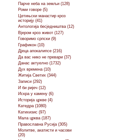
Парче неба на земљи (128)
Роми говоре (5)
Цетињски манастир кроз
историју (41)
Антологија бесједништва (12)
Вјером кроз живот (127)
Говоримо српски (9)
Графикон (10)
Дјеца апокалипсе (216)
Да вас нико не превари (37)
Данас актуелно (1732)
Дух времена (10)
Житија Светих (344)
Записи (292)
И би ријеч (12)
Искра у камену (6)
Историја цркве (4)
Катедра (1080)
Катихизис (97)
Мала црква (187)
Православна Русија (305)
Молитве, акатисти и часови
(20)