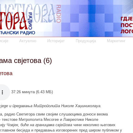
сије
Актуелно
Историјат
Продукција
Маркетинг
ама свјетова (6)
етова
37:26 минута (6.43 МБ)
есједе и предавања Митрополита Николе Хаџиниколауа.
та, радио Светигора свим својим слушаоцима доноси веома
- текстове Митрополита Месогее и Лавреотике Николе
сију
Човјек, биће на границама свјетова
чини неколико његових
углавном бесједа и предавања изговорених пред широм публиком у