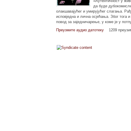
«Аутентичност у жив
да буде дубокомисле
олакшавајућег и умирујућег слагања. Рађ
исповједна и лична осјећања. Због тога и
повод за заједничарење, у коме је у потп
Преузмите аудио датотеку
1209 преуз