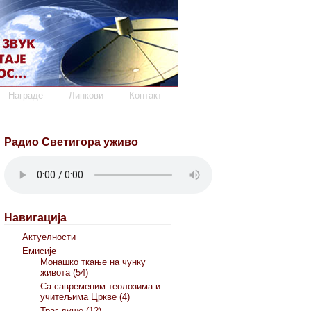
Награде
Линкови
Контакт
Радио Светигора уживо
Навигација
Актуелности
Емисије
Монашко ткање на чунку
живота (54)
Са савременим теолозима и
учитељима Цркве (4)
Траг душе (12)