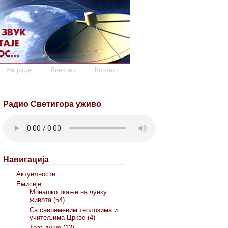
Награде
Линкови
Контакт
Радио Светигора уживо
Навигација
Актуелности
Емисије
Монашко ткање на чунку
живота (54)
Са савременим теолозима и
учитељима Цркве (4)
Траг душе (12)