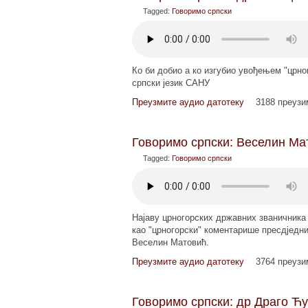
Tagged:
Говоримо српски
Ко би добио а ко изгубио увођењем "црно
српски језик САНУ
Преузмите аудио датотеку
3188 преуз
Говоримо српски: Веселин Мат
Tagged:
Говоримо српски
Најаву црногорских државних званичника
као "црногорски" коментарише пресдједн
Веселин Матовић.
Преузмите аудио датотеку
3764 преуз
Говоримо српски: др Драго Ћу