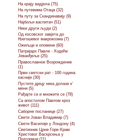
На крају видјела (75)
На путевима Отаца (32)
На путу за Скандинавију (9)
Најбољи васпитач (51)
Неки други људи (2)
Од косовског завјета до
Његошевог макрокозма (7)
Ожиљци и опомене (60)
Патријарх Павле - Ходеће
Јеванђеље (25)
Православное Возрождение
(1)
Први светски рат - 100 година
касније (30)
Пустите дјецу нека долазе к'
мени (5)
Рађајте се и множите се (78)
Са апостолом Павлом кроз
живот (111)
Саборне посланице (27)
Свети Јован Владимир (7)
Свети Василије у Лондону (4)
Светионик Црне Горе-Храм
Христовог Васкрсења у
Подгорици (11)