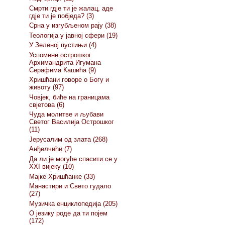
Смрти гдје ти је жалац, аде
гдје ти је побједа? (3)
Срна у изгубљеном рају (38)
Теологија у јавној сфери (19)
У Зеленој пустињи (4)
Успомене острошког
Архимандрита Игумана
Серафима Кашића (9)
Хришћани говоре о Богу и
животу (97)
Човјек, биће на границама
свјетова (6)
Чуда молитве и љубави
Светог Василија Острошког
(11)
Јерусалим од злата (268)
Анђелчићи (7)
Да ли је могуће спасити се у
XXI вијеку (10)
Мајке Хришћанке (33)
Манастири и Свето гудало
(27)
Музичка енциклопедија (205)
О језику роде да ти појем
(172)