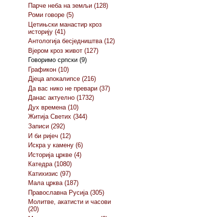
Парче неба на земљи (128)
Роми говоре (5)
Цетињски манастир кроз
историју (41)
Антологија бесједништва (12)
Вјером кроз живот (127)
Говоримо српски (9)
Графикон (10)
Дјеца апокалипсе (216)
Да вас нико не превари (37)
Данас актуелно (1732)
Дух времена (10)
Житија Светих (344)
Записи (292)
И би ријеч (12)
Искра у камену (6)
Историја цркве (4)
Катедра (1080)
Катихизис (97)
Мала црква (187)
Православна Русија (305)
Молитве, акатисти и часови
(20)