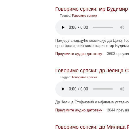
Говоримо српски: мр Будимир 
Tagged:
Говоримо српски
Намјеру владајуће коалиције да Црној Го
црногорски језик коментарише мр Будими
Преузмите аудио датотеку
3603 преуз
Говоримо српски: др Јелица С
Tagged:
Говоримо српски
Др Јелица Стојановић о најавама уставно
Преузмите аудио датотеку
3044 преуз
Говоримо српски: др Милица 