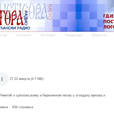
сије
Актуелно
Историјат
Продукција
Маркетинг
27:22 минута (4.7 МБ)
еметић о српском језику и ћириличном писму у огледалу вјекова и
имања
636 слушања