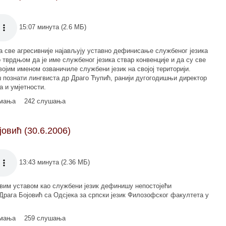
15:07 минута (2.6 МБ)
 све агресивније најављују уставно дефинисање службеног језика
 тврдњом да је име службеног језика ствар конвенције и да су све
јим именом озваничиле службени језик на својој територији.
познати лингвиста др Драго Ћупић, ранији дугогодишњи директор
а и умјетности.
имања
242 слушања
овић (30.6.2006)
13:43 минута (2.36 МБ)
вим уставом као службени језик дефинишу непостојећи
Драга Бојовић са Одсјека за српски језик Филозофског факултета у
имања
259 слушања