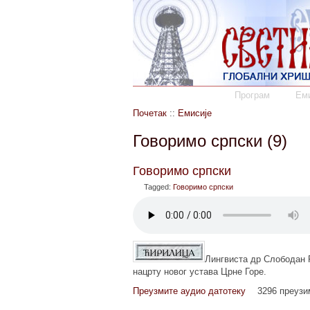
Програм
Еми
Почетак
::
Емисије
Говоримо српски (9)
Говоримо српски
Tagged:
Говоримо српски
Лингвиста др Слободан Р
нацрту новог устава Црне Горе.
Преузмите аудио датотеку
3296 преуз