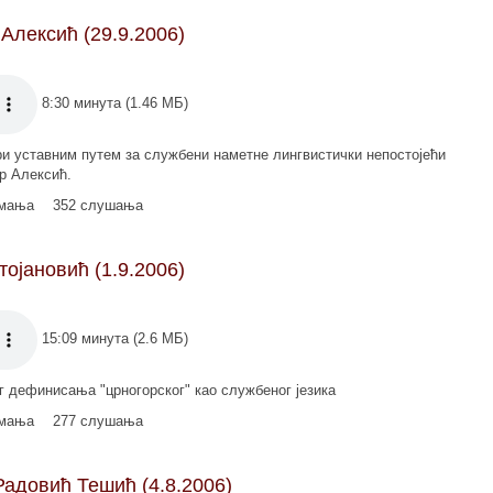
Алексић (29.9.2006)
8:30 минута (1.46 МБ)
ри уставним путем за службени наметне лингвистички непостојећи
р Алексић.
имања
352 слушања
тојановић (1.9.2006)
15:09 минута (2.6 МБ)
г дефинисања "црногорског" као службеног језика
имања
277 слушања
Радовић Тешић (4.8.2006)