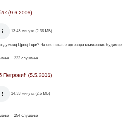
ак (9.6.2006)
13:43 минута (2.36 МБ)
рендумској Црној Гори? На ово питање одговара књижевник Будимир
имања
222 слушања
 Петровић (5.5.2006)
14:33 минута (2.5 МБ)
имања
254 слушања