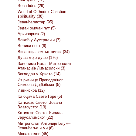
Bona fides (29)
World of Orthodox Christian
spirituality (38)
Јеванђелистар (95)
Један обичан пут (5)
Архиварник (2)
Божић у Аустралији (7)
Велики пост (6)
Византија-земља живих (34)
Душа моје душе (176)
Заволимо Бога - Митрополит
Атанасије Лимасолски (3)
Загледан у Христа (14)
Из ризнице Преподобног
Симеона Дајбабског (5)
Извиискра (12)
Ка оцима Свете Горе (6)
Катихезе Светог Јована
Златоустог (13)
Катихезе Светог Кирила
Јерусалимског (22)
Митрополит Антоније Блум–
Јеванђеље и ми (6)
Монахослов (45)