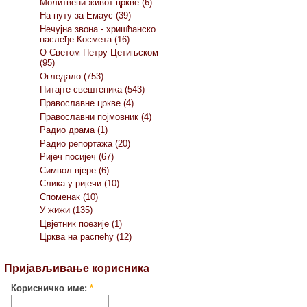
Молитвени живот цркве (6)
На путу за Емаус (39)
Нечујна звона - хришћанско
наслеђе Космета (16)
О Светом Петру Цетињском
(95)
Огледало (753)
Питајте свештеника (543)
Православне цркве (4)
Православни појмовник (4)
Радио драма (1)
Радио репортажа (20)
Ријеч посијеч (67)
Символ вјере (6)
Слика у ријечи (10)
Споменак (10)
У жижи (135)
Цвјетник поезије (1)
Црква на распећу (12)
Пријављивање корисника
Корисничко име:
*