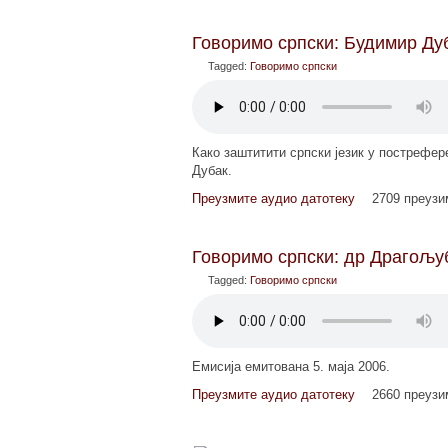
Говоримо српски: Будимир Дуб
Tagged:
Говоримо српски
Како заштитити српски језик у пострефе
Дубак.
Преузмите аудио датотеку
2709 преуз
Говоримо српски: др Драгољуб
Tagged:
Говоримо српски
Емисија емитована 5. маја 2006.
Преузмите аудио датотеку
2660 преуз