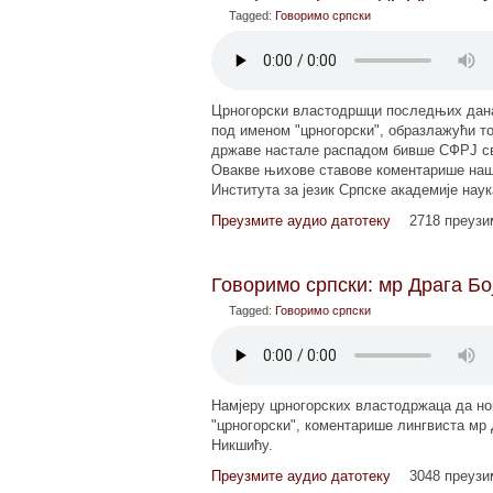
Tagged:
Говоримо српски
Црногорски властодршци последњих дана
под именом "црногорски", образлажући то
државе настале распадом бивше СФРЈ сво
Овакве њихове ставове коментарише наш 
Института за језик Српске академије наук
Преузмите аудио датотеку
2718 преуз
Говоримо српски: мр Драга Бој
Tagged:
Говоримо српски
Намјеру црногорских властодржаца да но
"црногорски", коментарише лингвиста мр 
Никшићу.
Преузмите аудио датотеку
3048 преуз