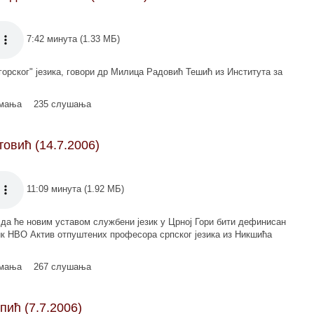
7:42 минута (1.33 МБ)
горског" језика, говори др Милица Радовић Тешић из Института за
имања
235 слушања
овић (14.7.2006)
11:09 минута (1.92 МБ)
 да ће новим уставом службени језик у Црној Гори бити дефинисан
ик НВО Актив отпуштених професора српског језика из Никшића
имања
267 слушања
пић (7.7.2006)