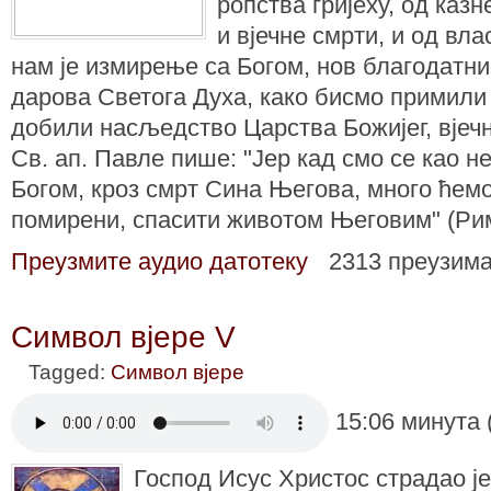
ропства гријеху, од казн
и вјечне смрти, и од вл
нам је измирење са Богом, нов благодатн
дарова Светога Духа, како бисмо примили 
добили насљедство Царства Божијег, вјеч
Св. ап. Павле пише: "Јер кад смо се као 
Богом, кроз смрт Сина Његова, много ћемо
помирени, спасити животом Његовим" (Рим.
Преузмите аудио датотеку
2313 преузим
Символ вјере V
Tagged:
Символ вјере
15:06 минута 
Господ Исус Христос страдао је