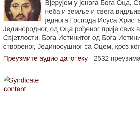
Вјерујем у јенога Бога Оца,
неба и земље и свега видљив
једнога Господа Исуса Христа
Јединородног, од Оца рођеног прије свих в
Свјетлости, Бога Истинитог од Бога Истинит
створеног, Јединосушног са Оцем, кроз ко
Преузмите аудио датотеку
2532 преузим