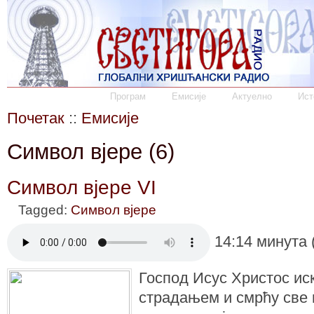
Програм
Емисије
Актуелно
Ист
Почетак
::
Емисије
Символ вјере (6)
Символ вјере VI
Tagged:
Символ вјере
14:14 минута 
Господ Исус Христос иск
страдањем и смрћу све н