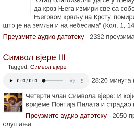
“Отац благоизволи да се у Њему
да кроз Њега измири све са со
Његовом крвљу на Крсту, помир
што је на земљи и на небесима” (Кол. 1, 14.
Преузмите аудио датотеку
2332 преузим
Символ вјере III
Tagged:
Символ вјере
28:26 минута 
Четврти члан Символа вјере: И који
вријеме Понтија Пилата и страдао 
Преузмите аудио датотеку
2050 п
слушања