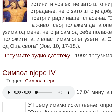
истинити човјек, не зато што ни
страдање, него зато што је до
претрпи ради нашег спасења. "
ја живот свој полажем да га опе
узима од мене, него ја сам од себе полаж
положити га, и власт имам опет узети га. 
од Оца свога" (Јов. 10, 17-18.).
Преузмите аудио датотеку
1992 преузим
Символ вјере IV
Tagged:
Символ вјере
17:04 минута 
У Њему имамо искупљење, опрош