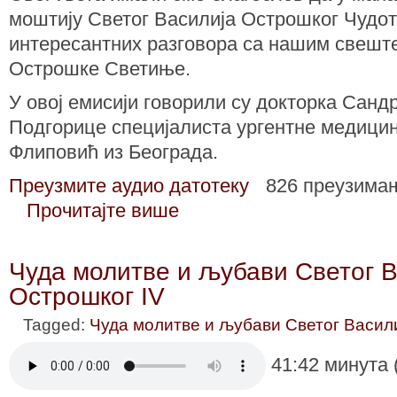
моштију Светог Василија Острошког Чудо
интересантних разговора са нашим свешт
Острошке Светиње.
У овој емисији говорили су докторка Санд
Подгорице специјалиста ургентне медицин
Флиповић из Београда.
Преузмите аудио датотеку
826 преузима
Прочитајте више
Чуда молитве и љубави Светог В
Острошког IV
Tagged:
Чуда молитве и љубави Светог Васил
41:42 минута 