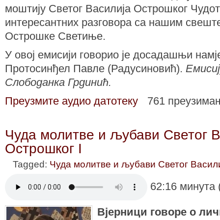
моштију Светог Василија Острошког Чудо
интересантних разговора са нашим свешт
Острошке Светиње.
У овој емисији говорио је досадашњи нам
Протосинђел Павле (Радусиновић).
Емисиј
Слободанка Грдинић.
Преузмите аудио датотеку
761 преузима
Чуда молитве и љубави Светог В
Острошког I
Tagged:
Чуда молитве и љубави Светог Васил
62:16 минута 
Вјерници говоре о лич