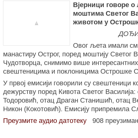
Вјерници говоре о
моштима Светог Ва
животом у Острош
ДОЂИ
Овог љета имали см
манастиру Острог, поред моштију Светог 
Чудотворца, снимимо више интересантних
свештеницима и поклоницима Острошке 
У првој емисији говорили су свештеници ко
дежурству поред Кивота Светог Василија:
Тодоровић, отац Драган Станишић, отац В
Никон (Кокотовић). Емисију припремила С
Преузмите аудио датотеку
908 преузима