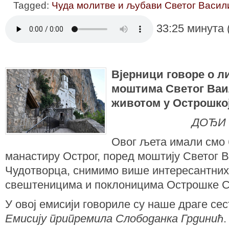
Tagged:
Чуда молитве и љубави Светог Васил
33:25 минута 
Вјерници говоре о л
моштима Светог Ваи
животом у Острошко
ДОЂИ 
Овог љета имали смо 
манастиру Острог, поред моштију Светог 
Чудотворца, снимимо више интересантних
свештеницима и поклоницима Острошке 
У овој емисији говорилe су наше драге се
Емисију припремила Слободанка Грдинић
.