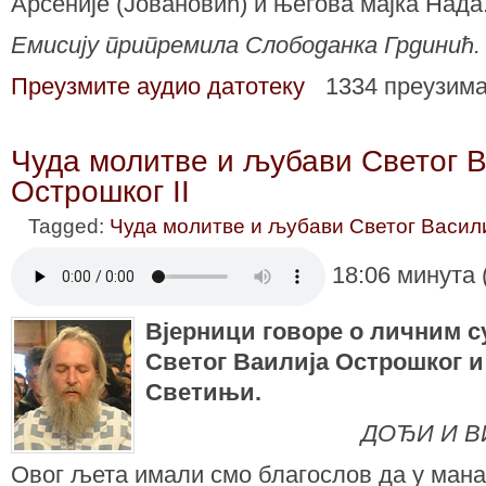
Арсеније (Јовановић) и његова мајка Нада
Емисију припремила Слободанка Грдинић.
Преузмите аудио датотеку
1334 преузим
Чуда молитве и љубави Светог В
Острошког II
Tagged:
Чуда молитве и љубави Светог Васил
18:06 минута 
Вјерници говоре о личним 
Светог Ваилија Острошког и
Светињи.
ДОЂИ И В
Овог љета имали смо благослов да у мана