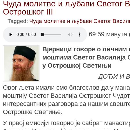
Чуда молитве и љубави Светог В
Острошког III
Tagged:
Чуда молитве и љубави Светог Васил
69:59 минута 
Вјерници говоре о личним 
моштима Светог Василија 
у Острошкој Светињи
ДОЂИ И 
Овог љета имали смо благослов да у мана
моштију Светог Василија Острошког Чудо
интересантних разговора са нашим свешт
Острошке Светиње.
У првој емисији говорио је сабрат манаст