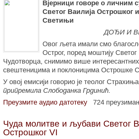
Вјерници говоре о личним 
Светог Ваилија Острошког 
Светињи
ДОЂИ И 
Овог љета имали смо благосл
Острог, поред моштију Светог
Чудотворца, снимимо више интересантних
свештеницима и поклоницима Острошке 
У овој емисији говорио је теолог Страхињ
припремила Слободанка Грдинић.
Преузмите аудио датотеку
724 преузима
Чуда молитве и љубави Светог В
Острошког VI