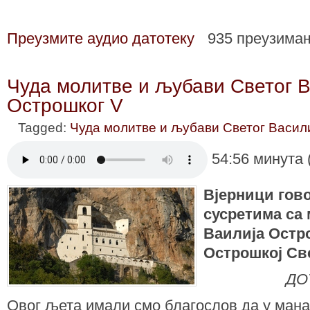
Преузмите аудио датотеку
935 преузима
Чуда молитве и љубави Светог В
Острошког V
Tagged:
Чуда молитве и љубави Светог Васил
54:56 минута 
Вјерници гов
сусретима са
Ваилија Остр
Острошкој С
ДО
Овог љета имали смо благослов да у мана