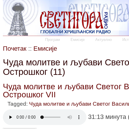
Програм
Емисије
Актуелно
Ист
Почетак
::
Емисије
Чуда молитве и љубави Свето
Острошког (11)
Чуда молитве и љубави Светог В
Острошког VII
Tagged:
Чуда молитве и љубави Светог Васил
31:13 минута 