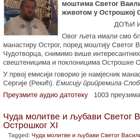
моштима Светог Ваили
животом у Острошкој
ДОЂИ 
Овог љета имали смо бл
манастиру Острог, поред моштију Светог 
Чудотворца, снимимо више интересантних
свештеницима и поклоницима Острошке 
У првој емисији говорио је намјесник ман
Сергије (Рекић).
Емисију припремила Слоб
Преузмите аудио датотеку
1003 преузим
Чуда молитве и љубави Светог В
Острошког XI
Tagged:
Чуда молитве и љубави Светог Васил