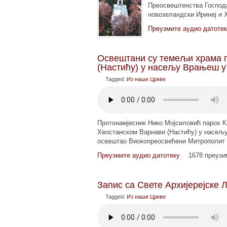
Преосвештенства Господа
новозеландски Иринеј и 
Преузмите аудио датоте
Освештани су темељи храма 
(Настићу) у насељу Врањеш у
Tagged:
Из наше Цркве
Протонамјесник Нико Мојсиловић парох 
Хвостанском Варнави (Настићу) у насељу
освештао Виокопреосвећени Митрополит Да
Преузмите аудио датотеку
1678 преуз
Запис са Свете Архијерејске Л
Tagged:
Из наше Цркве