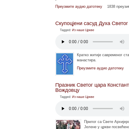
Преузмите аудио датотеку
1838 преуз
Скупоцјени сасуд Духа Светог
Tagged:
Из наше Цркве
Кратко житије савременог ст
манастира.
Преузмите аудио датотеку
Празник Светог цара Констан
Вождовцу
Tagged:
Из наше Цркве
Прилог са Свете Архијерс
Јелене у цркви посвеће