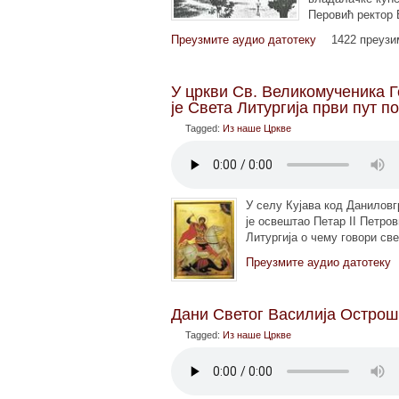
Перовић ректор 
Преузмите аудио датотеку
1422 преуз
У цркви Св. Великомученика Г
је Света Литургија први пут по
Tagged:
Из наше Цркве
У селу Кујава код Даниловгр
је освештао Петар II Петро
Литургија о чему говори св
Преузмите аудио датотеку
Дани Светог Василија Острошк
Tagged:
Из наше Цркве