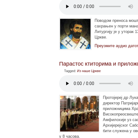
Поводом преноса мошти
сахрањен у порти мана
Литургију је у уторак 
Цркве.
Преузмите аудио дато
Парастос ктиторима и прило
Tagged:
Из наше Цркве
Протојереј др Лук
директор Патријар
приложницима Храм
Високопреосвеште
Амфилохије уз са
Архијерејског Саб
бити служена у ов
у 8 часова.