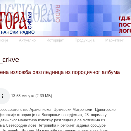
сије
Актуелно
Историјат
Продукција
Маркетинг
_crkve
ена изложба разгледница из породичног албума
13:53 минута (2.39 МБ)
реосвештенство Архиепископ Цетињски Митрополит Црногорско -
филохије отворио је на Васкршњи понедјељак, 28. априла у
етињског манастира изложбу разгледница са мотивима из
ума Светородне лозе Петровића и репринт издања брошуре
 Петровић - Његош. На изложби су говорили протојереј Гојко