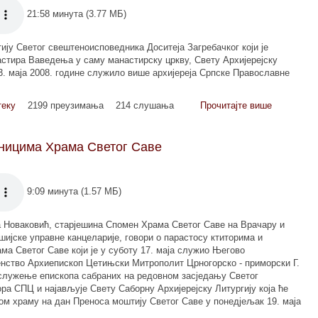
21:58 минута (3.77 МБ)
ју Светог свештеноисповедника Доситеја Загребачког који је
стира Ваведења у саму манастирску цркву, Свету Архијерејску
13. маја 2008. године служило више архијереја Српске Православне
теку
2199 преузимања
214 слушања
Прочитајте више
жницима Храма Светог Саве
9:09 минута (1.57 МБ)
а Новаковић, старјешина Спомен Храма Светог Саве на Врачару и
шијске управне канцеларије, говори о парастосу ктиторима и
а Светог Саве који је у суботу 17. маја служио Његово
нство Архиепископ Цетињски Митрополит Црногорско - приморски Г.
служење епископа сабраних на редовном засједању Светог
ора СПЦ и најављује Свету Саборну Архијерејску Литургију која ће
ом храму на дан Преноса моштију Светог Саве у понедјељак 19. маја