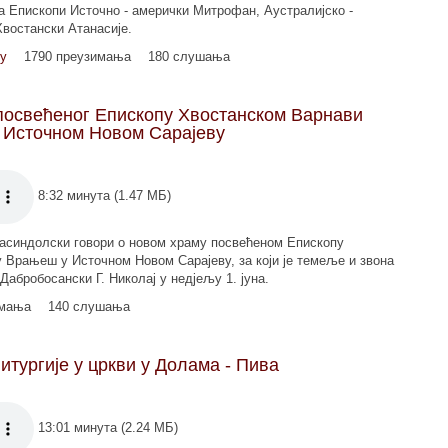
 Епископи Источно - амерички Митрофан, Аустралијско -
Хвостански Атанасије.
ку
1790 преузимања
180 слушања
посвећеног Епископу Хвостанском Варнави
 Источном Новом Сарајеву
8:32 минута (1.47 МБ)
Касиндолски говори о новом храму посвећеном Епископу
 Врањеш у Источном Новом Сарајеву, за који је темеље и звона
бробосански Г. Николај у недјељу 1. јуна.
имања
140 слушања
итургије у цркви у Долама - Пива
13:01 минута (2.24 МБ)