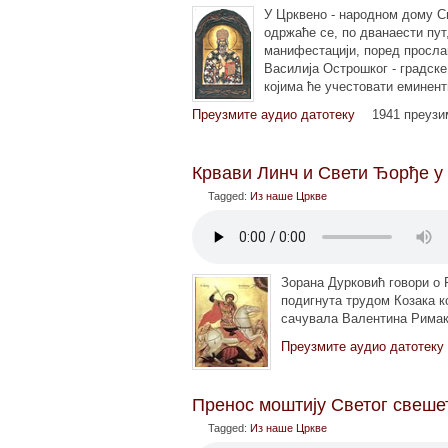
У Црквено - народном дому Св
одржаће се, по дванаести пут
манифестацији, поред просла
Василија Острошког - градске
којима ће учестовати еминен
Преузмите аудио датотеку
1941 преуз
Крвави Линч и Свети Ђорђе у
Tagged:
Из наше Цркве
Зорана Дурковић говори о Р
подигнута трудом Козака кој
сачувала Валентина Римаки
Преузмите аудио датотеку
Пренос моштију Светог свеше
Tagged:
Из наше Цркве