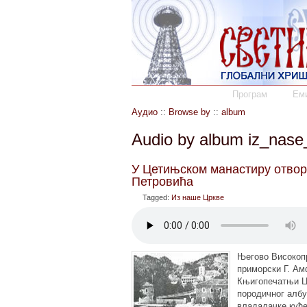
Програм
Еми
Аудио
::
Browse by
::
album
Audio by album iz_nase
У Цетињском манастиру отвор
Петровића
Tagged:
Из наше Цркве
Његово Високоп
приморски Г. Ам
Књигопечатњи Ц
породичног алб
владалачке куће