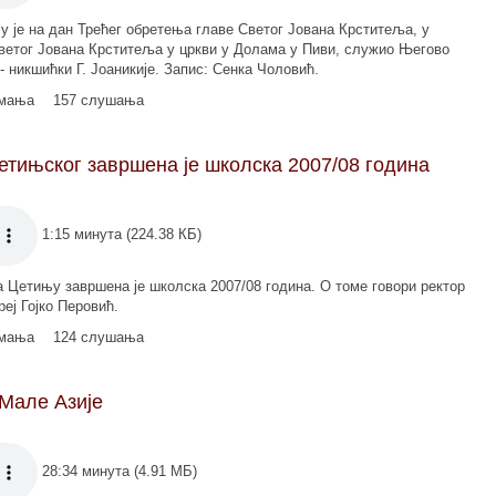
ју је на дан Трећег обретења главе Светог Јована Крститеља, у
Светог Јована Крститеља у цркви у Долама у Пиви, служио Његово
никшићки Г. Јоаникије. Запис: Сенка Чоловић.
имања
157 слушања
етињског завршена је школска 2007/08 година
1:15 минута (224.38 КБ)
 Цетињу завршена је школска 2007/08 година. О томе говори ректор
реј Гојко Перовић.
имања
124 слушања
 Мале Азије
28:34 минута (4.91 МБ)