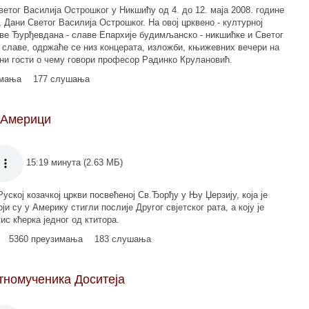
етог Василија Острошког у Никшићу од 4. до 12. маја 2008. године
, Дани Светог Василија Острошког. На овој црквено - културној
ве Ђурђевдана - славе Епархије будимљанско - никшићке и Светог
 славе, одржаће се низ концерата, изложби, књижевних вечери на
тни гости о чему говори професор Радинко Крулановић.
имања
177 слушања
 Америци
15:19 минута (2.63 МБ)
уској козачкој цркви посвећеној Св.Ђорђу у Њу Џерзију, која је
и су у Америку стигли послије Другог свјетског рата, а коју је
с кћерка једног од ктитора.
5360 преузимања
183 слушања
тномученика Доситеја