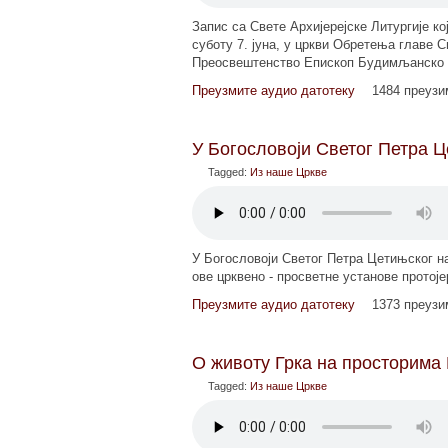
Запис са Свете Архијерејске Литургије ко
суботу 7. јуна, у цркви Обретења главе 
Преосвештенство Епископ Будимљанско - 
Преузмите аудио датотеку
1484 преуз
У Богословоји Светог Петра Ц
Tagged:
Из наше Цркве
У Богословоји Светог Петра Цетињског на
ове црквено - просветне установе протоје
Преузмите аудио датотеку
1373 преуз
О животу Грка на просторима
Tagged:
Из наше Цркве