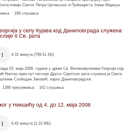
Богословије Светог Петра Цетињског и Публициста Јован Маркуш.
имања
188 слушања
еоргија у селу Кујава код Даниловграда служена
слије II Св. рата
4:31 минута (799.51 КБ)
ада 03. маја 2008. године у цркви Св. Великомученика Георгија коју
вић Његош први пут послије Другог Свјетског рата служена је Света
ештеник Слободан Зековић, парох Даниловградски.
1388 преузимања
162 слушања
ог у Никшићу од 4. до 12. маја 2008
6:42 минута (1.15 МБ)