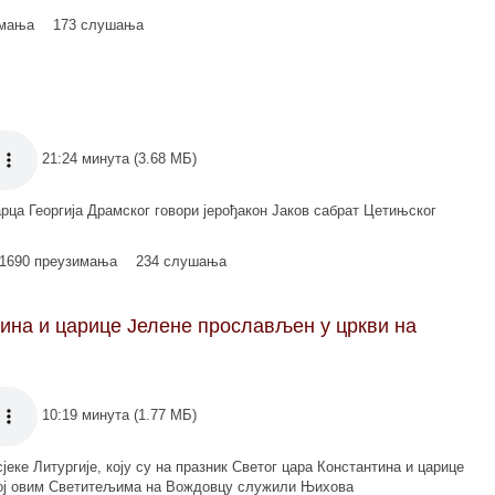
имања
173 слушања
21:24 минута (3.68 МБ)
арца Георгија Драмског говори јерођакон Јаков сабрат Цетињског
1690 преузимања
234 слушања
тина и царице Јелене прослављен у цркви на
10:19 минута (1.77 МБ)
јеке Литургије, коју су на празник Светог цара Константина и царице
ној овим Светитељима на Вождовцу служили Њихова