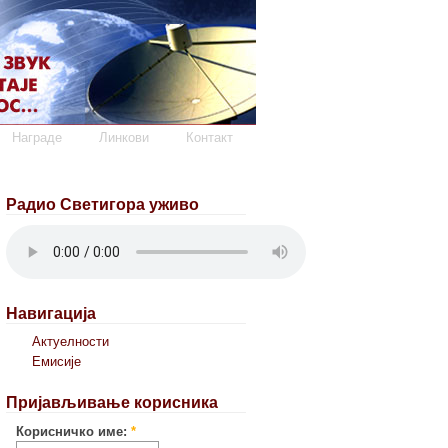
Награде
Линкови
Контакт
Радио Светигора уживо
Навигација
Актуелности
Емисије
Пријављивање корисника
Корисничко име:
*