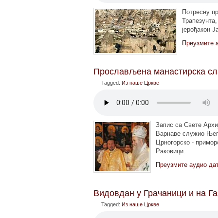
Потресну пр
Трапезунта,
јерођакон Ј
Преузмите 
Прослављена манастирска сл
Tagged:
Из наше Цркве
Запис са Свете Архиј
Варнаве служио Њег
Црногорско - примор
Раковици.
Преузмите аудио да
Видовдан у Грачаници и на Г
Tagged:
Из наше Цркве