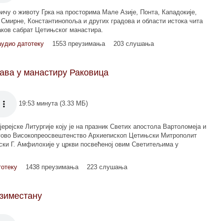
ичу о животу Грка на просторима Мале Азије, Понта, Кападокије,
 Смирне, Константинопоља и других градова и области истока чита
аков сабрат Цетињског манастира.
аудио датотеку
1553 преузимања
203 слушања
ава у манастиру Раковица
19:53 минута (3.33 МБ)
ерејске Литургије коју је на празник Светих апостола Вартоломеја и
ово Високопреосвештенство Архиепископ Цетињски Митрополит
ски Г. Амфилохије у цркви посвећеној овим Светитељима у
тотеку
1438 преузимања
223 слушања
азиместану