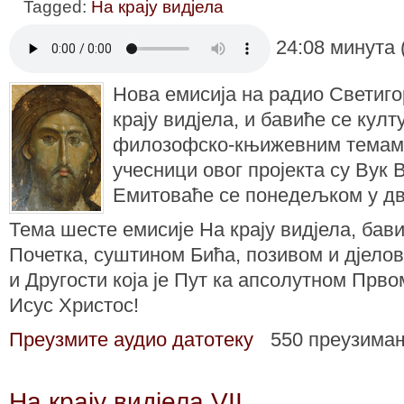
Tagged:
На крају видјела
24:08 минута 
Нова емисија на радио Светиго
крају видјела, и бавиће се кул
филозофско-књижевним темама
учесници овог пројекта су Вук 
Емитоваће се понедељком у два
Тема шесте емисије На крају видјела, бави
Почетка, суштином Бића, позивом и дјел
и Другости која је Пут ка апсолутном Прво
Исус Христос!
Преузмите аудио датотеку
550 преузима
На крају видјела VII