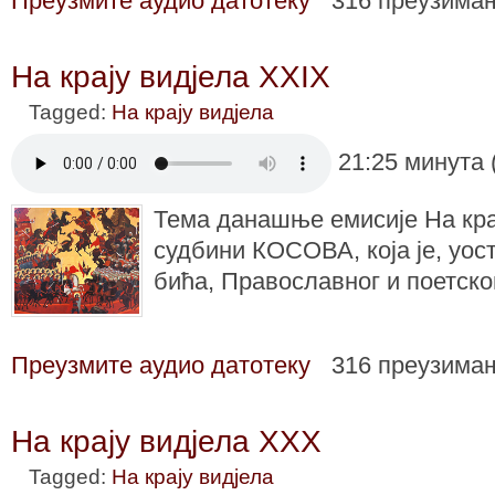
Преузмите аудио датотеку
316 преузима
На крају видјела XXIX
Tagged:
На крају видјела
21:25 минута 
Тема данашње емисије На крај
судбини КОСОВА, која је, уос
бића, Православног и поетског
Преузмите аудио датотеку
316 преузима
На крају видјела XXX
Tagged:
На крају видјела