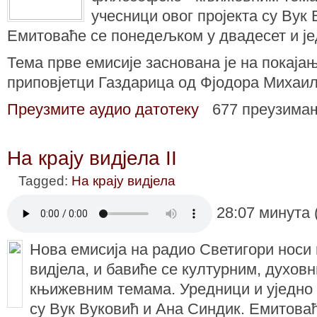
учесници овог пројекта су Вук
Емитоваће се понедељком у двадесет и је
Тема прве емисије заснована је на покајањ
приповјетци Газдарица од Фјодора Михаил
Преузмите аудио датотеку
677 преузима
На крају видјела II
Tagged:
На крају видјела
28:07 минута 
Нова емисија на радио Светигори носи 
видјела, и бавиће се културним, духов
књижевним темама. Уредници и уједно 
су Вук Вуковић и Ана Синдик. Емитова