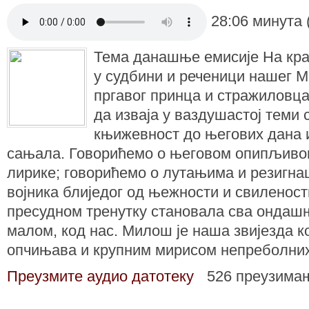
28:06 минута 
Тема данашње емисије На крај
у судбини и реченици нашег 
пргавог принца и стражиловца 
да изваја у ваздушастој теми 
књижевност до његових дана и
сањала. Говорићемо о његовом опипљиво
лирике; говорићемо о лутањима и резигнац
војника блиједог од њежности и свилености
пресудном тренутку становала сва ондашњ
малом, код нас. Милош је наша звијезда к
опчињава и крупним мирисом непреболних
Преузмите аудио датотеку
526 преузима