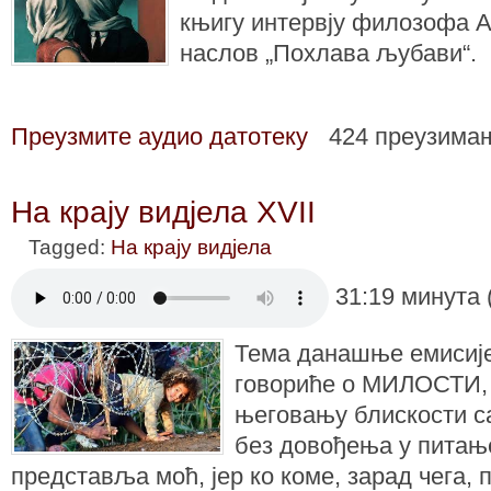
књигу интервју филозофа Ал
наслов „Похлава љубави“.
Преузмите аудио датотеку
424 преузима
На крају видјела XVII
Tagged:
На крају видјела
31:19 минута 
Тема данашње емисије 
говориће о МИЛОСТИ, 
његовању блискости са 
без довођења у питање
представља моћ, јер ко коме, зарад чега, п