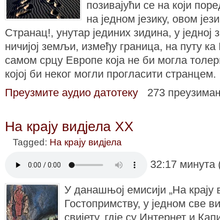
позивајући се на који пор
на једном језику, овом јези
Странац!, унутар јединих зидина, у једној 
ничијој земљи, између граница, на путу ка
самом срцу Европе која не би могла толе
којој би неког могли прогласити странцем.
Преузмите аудио датотеку
273 преузима
На крају видјела XX
Tagged:
На крају видјела
32:17 минута 
У данашњој емисији „На крају 
Гостопримству, у једном све 
свијету, гдје су Интернет и Ка