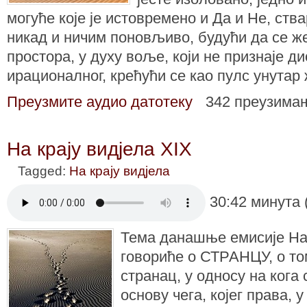
могуће које је истовремено и Да и Не, ства
никад и ничим поновљиво, будући да се ж
простора, у духу воље, који не признаје д
ирационалног, крећући се као пулс унутар
Преузмите аудио датотеку
342 преузима
На крају видјела XIX
Tagged:
На крају видјела
30:42 минута 
Тема данашње емисије На 
говориће о СТРАНЦУ, о то
странац, у односу на кога с
основу чега, којег права, у