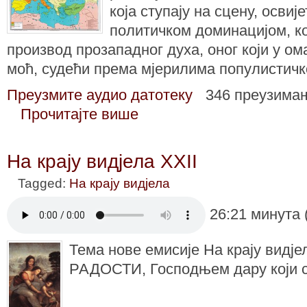
која ступају на сцену, осви
политичком доминацијом, кој
производ прозападног духа, оног који у о
моћ, судећи према мјерилима популистичк
Преузмите аудио датотеку
346 преузима
Прочитајте више
На крају видјела XXII
Tagged:
На крају видјела
26:21 минута 
Тема нове емисије На крају видје
РАДОСТИ, Господњем дару који се