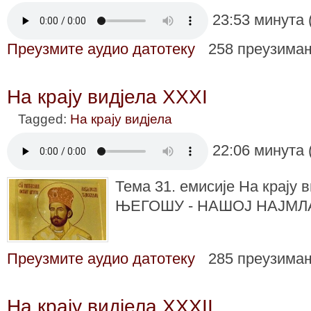
23:53 минута 
Преузмите аудио датотеку
258 преузима
На крају видјела XXXI
Tagged:
На крају видјела
22:06 минута 
Тема 31. емисије На крају в
ЊЕГОШУ - НАШОЈ НАЈМЛ
Преузмите аудио датотеку
285 преузима
На крају видјела XXXII