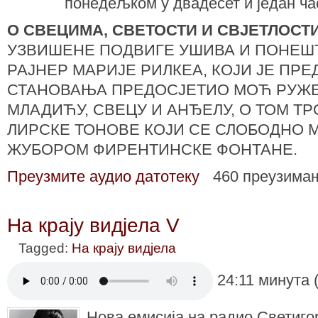
понедељком у двадесет и један ча
О СВЕЦИМА, СВЕТОСТИ И СВЈЕТЛОСТ
УЗВИШЕНЕ ПОДВИГЕ УШИВА И ПОНЕШ
РАЈНЕР МАРИЈЕ РИЛКЕА, КОЈИ ЈЕ ПРЕ
СТАНОВАЊА ПРЕДОСЈЕТИО МОЋ РУЖЕ
МЛАДИЋУ, СВЕЦУ И АНЂЕЛУ, О ТОМ Т
ЛИРСКЕ ТОНОВЕ КОЈИ СЕ СЛОБОДНО 
ЖУБОРОМ ФИРЕНТИНСКЕ ФОНТАНЕ.
Преузмите аудио датотеку
460 преузима
На крају видјела V
Tagged:
На крају видјела
24:11 минута 
Нова емисија на радио Светиго