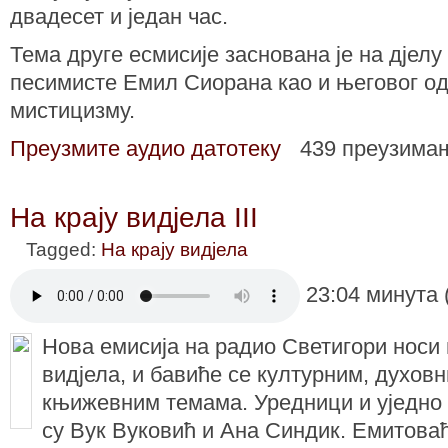
двадесет и један час.
Тема друге есмисије заснована је на дјелу
песимисте Емил Сиорана као и његовог о
мистицизму.
Преузмите аудио датотеку
439 преузима
На крају видјела III
Tagged:
На крају видјела
23:04 минута 
Нова емисија на радио Светигори носи 
видјела, и бавиће се културним, духов
књижевним темама. Уредници и уједно 
су Вук Вуковић и Ана Синдик. Емитова