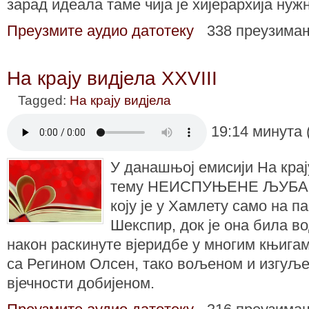
зарад идеала таме чија је хијерархија нуж
Преузмите аудио датотеку
338 преузима
На крају видјела XXVIII
Tagged:
На крају видјела
19:14 минута 
У данашњој емисији На крај
тему НЕИСПУЊЕНЕ ЉУБАВИ
коју је у Хамлету само на п
Шекспир, док је она била во
након раскинуте вјеридбе у многим књига
са Регином Олсен, тако вољеном и изгуље
вјечности добијеном.