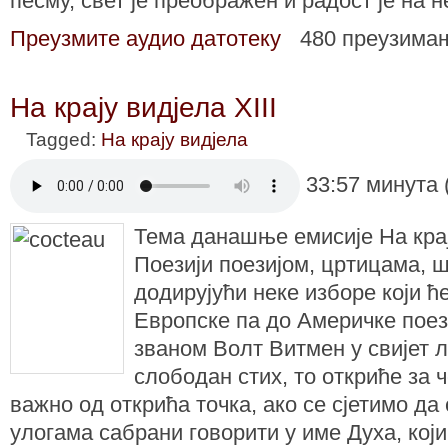
песму, свет је преображен и радост је на н
Преузмите аудио датотеку
480 преузима
На крају видјела XIII
Tagged:
На крају видјела
33:57 минута 
Тема данашње емисије На крај
Поезији поезијом, цртицама, ш
додирујући неке изборе који ће
Европске па до Америчке поезиј
званом Волт Витмен у свијет 
слободан стих, то откриће за 
важно од открића точка, ако се сјетимо да 
улогама сабрани говорити у име Духа, који