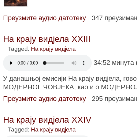
Преузмите аудио датотеку
347 преузима
На крају видјела XXIII
Tagged:
На крају видјела
34:52 минута 
У данашњој емисији На крају видјела, г
МОДЕРНОГ ЧОВЈЕКА, као и о МОДЕРНОЈ
Преузмите аудио датотеку
295 преузима
На крају видјела XXIV
Tagged:
На крају видјела