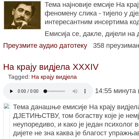
Тема најновије емсије На крај
феномену слика - тијело у дј
интересантним инсертима код
Емисија се, дакле, дијели на 
Преузмите аудио датотеку
358 преузима
На крају видјела XXXIV
Tagged:
На крају видјела
14:55 минута 
Тема данашње емисије На крају видјела
ДЈЕТИЊСТВУ, том богаству које је нем
неупоредиво, и како је један психолог 
дијете не зна каква је благост упражња