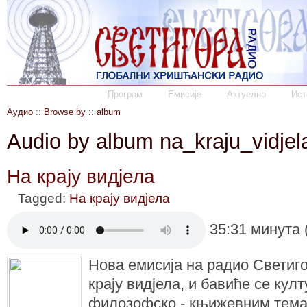
Програм
Емисије
Актуелно
Ист
Аудио
::
Browse by
::
album
Audio by album na_kraju_vidjel
На крају видјела
Tagged:
На крају видјела
35:31 минута 
Нова емисија на радио Светиг
крају видјела, и бавиће се кул
филозофско - књижевним тема