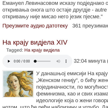
Емануел Левинасовом исказу подједнако о
откривања онога што остаје другдје - autre
откривању није мисао него језик пјесме."
Преузмите аудио датотеку
361 преузима
На крају видјела XIV
Tagged:
На крају видјела
32:04 минута 
У данашњој емисији На крају
„Женском генију“, о бићу жен
појединачности, по могућнос
феминизма, као и свих изам
идеологије која о жени гово
нотом, што ће рећи набризину и угрубо. Дак