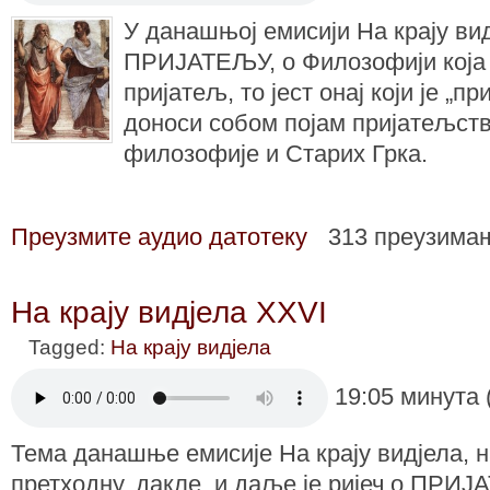
У данашњој емисији На крају вид
ПРИЈАТЕЉУ, о Филозофији која 
пријатељ, то јест онај који је „п
доноси собом појам пријатељства
филозофије и Старих Грка.
Преузмите аудио датотеку
313 преузима
На крају видјела XXVI
Tagged:
На крају видјела
19:05 минута 
Тема данашње емисије На крају видјела, н
претходну, дакле, и даље је ријеч о ПРИ