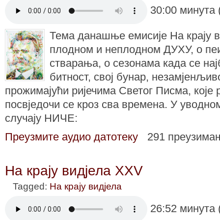
30:00 минута 
Тема данашње емисије На крају в
плодном и неплодном ДУХУ, о пе
стварања, о сезонама када се нај
битност, свој бунар, незамјенљиво
прожимајући ријечима Светог Писма, које 
посвједочи се кроз сва времена. У уводном
случају НИЧЕ:
Преузмите аудио датотеку
291 преузима
На крају видјела XXV
Tagged:
На крају видјела
26:52 минута 