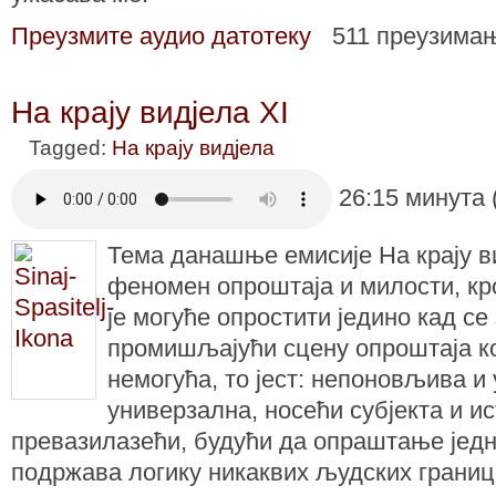
Преузмите аудио датотеку
511 преузима
На крају видјела XI
Tagged:
На крају видјела
26:15 минута 
Тема данашње емисије На крају ви
феномен опроштаја и милости, кро
је могуће опростити једино кад се
промишљајући сцену опроштаја кој
немогућа, то јест: непоновљива и 
универзална, носећи субјекта и и
превазилазећи, будући да опраштање једн
подржава логику никаквих људских границ