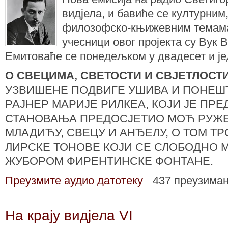
видјела, и бавиће се културним
филозофско-књижевним темама.
учесници овог пројекта су Вук 
Емитоваће се понедељком у двадесет и је
О СВЕЦИМА, СВЕТОСТИ И СВЈЕТЛОСТ
УЗВИШЕНЕ ПОДВИГЕ УШИВА И ПОНЕШ
РАЈНЕР МАРИЈЕ РИЛКЕА, КОЈИ ЈЕ ПРЕ
СТАНОВАЊА ПРЕДОСЈЕТИО МОЋ РУЖЕ
МЛАДИЋУ, СВЕЦУ И АНЂЕЛУ, О ТОМ Т
ЛИРСКЕ ТОНОВЕ КОЈИ СЕ СЛОБОДНО 
ЖУБОРОМ ФИРЕНТИНСКЕ ФОНТАНЕ.
Преузмите аудио датотеку
437 преузима
На крају видјела VI