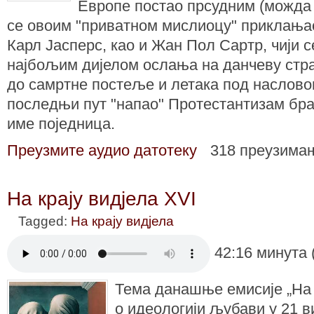
Европе постао прсудним (можда и
се овоим "приватном мислиоцу" приклања
Карл Јасперс, као и Жан Пол Сартр, чији 
најбољим дијелом ослања на данчеву страс
до самртне постеље и летака под насловом
последњи пут "напао" Протестантизам бр
име поједница.
Преузмите аудио датотеку
318 преузима
На крају видјела XVI
Tagged:
На крају видјела
42:16 минута 
Тема данашње емисије „На 
о идеологији љубави у 21 в