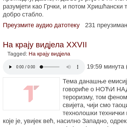
разумјети као Грчки, и потом Хришћански 
добро стабло.
Преузмите аудио датотеку
231 преузима
На крају видјела XXVII
Tagged:
На крају видјела
19:59 минута 
Тема данашње емисије
говориће о НОЋИ НА
тероризму, том фено
свијета, чији смо тао
технолошки технички 
које је, увијек већ, насилно Западно, одре