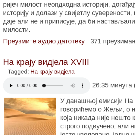
ријеч милост неопдходна историји, догађај
историју и долази у свијетлу суверености, 
даје али не и приписује, да би наставља
милости.
Преузмите аудио датотеку
371 преузима
На крају видјела XVIII
Tagged:
На крају видјела
26:35 минута 
У данашњој емисији На к
говорићемо о Жељи, о
која никада није нешто 
строго подвучено, али н
јесте изоловано, једно и