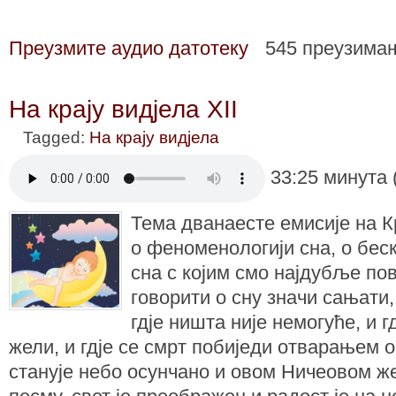
Преузмите аудио датотеку
545 преузима
На крају видјела XII
Tagged:
На крају видјела
33:25 минута 
Тема дванаесте емисије на Кр
о феноменологији сна, о бес
сна с којим смо најдубље пов
говорити о сну значи сањати, 
гдје ништа није немогуће, и г
жели, и гдје се смрт побиједи отварањем о
станује небо осунчано и овом Ничеовом ж