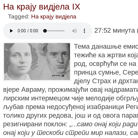
На крају видјела IX
Tagged:
На крају видјела
27:52 минута 
Тема данашње емиси
тежиће ка жртви кој
род, осврћући се н
принца сумње, Серен
дјелу Страх и дрхта
вјере Авраму, прожимајући овај најдрамат
лирским интермецом чије мелодије обгрљу
љубав према недосуђеној изабраници Реги
толико других редова, још и од овога пар
резигнирани поклон: „...
само онај који ради
онај који у тескоби стрепи мир налази, са