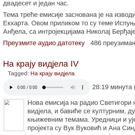
двадесет и један час.
Тема треће емисије заснована је на извод
Екхарта. Овом приликом то су теме Испуњ
Анђела, са интројекцијама Николај Берђај
Преузмите аудио датотеку
486 преузима
На крају видјела IV
Tagged:
На крају видјела
28:19 минута 
Нова емисија на радио Светигори 
видјела, и бавиће се културним, 
књижевним темама. Уредници и уј
пројекта су Вук Вуковић и Ана Си