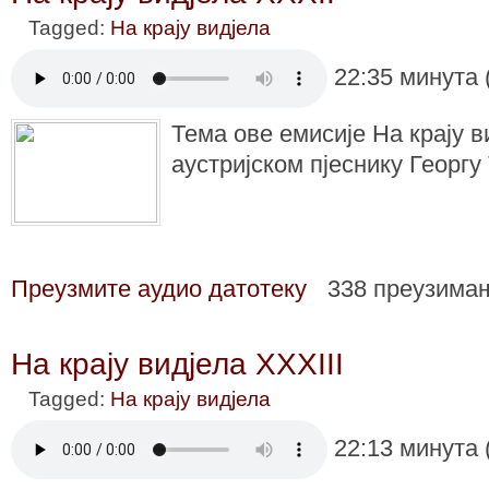
Tagged:
На крају видјела
22:35 минута 
Тема ове емисије На крају в
аустријском пјеснику Георгу
Преузмите аудио датотеку
338 преузима
На крају видјела XXXIII
Tagged:
На крају видјела
22:13 минута 