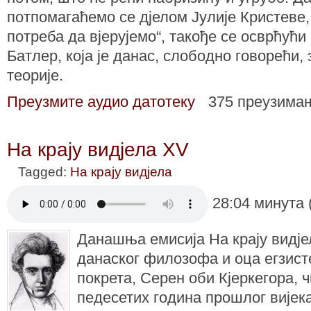
потпомагаћемо се дјелом Јулије Кристеве,
потреба да вјерујемо“, такође се осврћући 
Батлер, која је данас, слободно говорећи,
теорије.
Преузмите аудио датотеку
375 преузима
На крају видјела XV
Tagged:
На крају видјела
28:04 минута 
Данашња емисија На крају видјел
данаског филозофа и оца егзист
покрета, Серен оби Кјеркегора, ч
педесетих година прошлог вијек