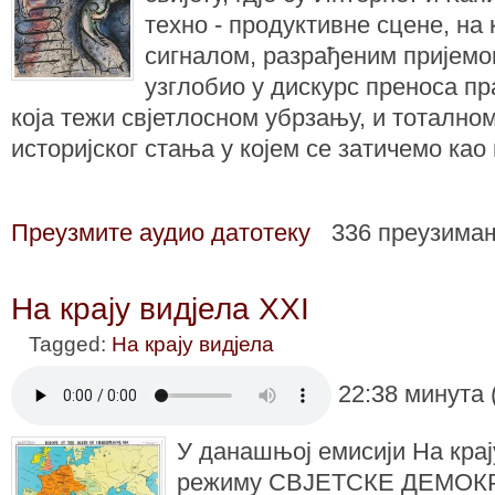
техно - продуктивне сцене, на к
сигналом, разрађеним пријемом
узглобио у дискурс преноса пр
која тежи свјетлосном убрзању, и тоталн
историјског стања у којем се затичемо као 
Преузмите аудио датотеку
336 преузима
На крају видјела XXI
Tagged:
На крају видјела
22:38 минута 
У данашњој емисији На крај
режиму СВЈЕТСКЕ ДЕМОКРА