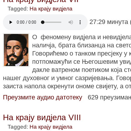
Tagged:
На крају видјела
27:29 минута 
O феномену видјела и невидјела,
наличја, брата близанца на свето
Говорићемо о танком пресјеку у к
потпомажући се Његошевим уви
дакле ватреном поетиком која ст
нашег духовног и умног сазријевања. Гово
заиста напола окренути ономе свијету, а о
Преузмите аудио датотеку
629 преузима
На крају видјела VIII
Tagged:
На крају видјела