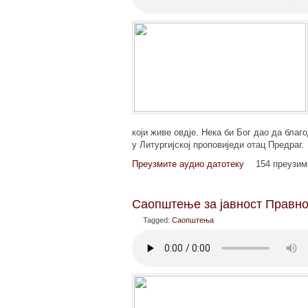
који живе овдје. Нека би Бог дао да бла
у Литургијској проповиједи отац Предраг.
Преузмите аудио датотеку
154 преузи
Саопштење за јавност Правно
Tagged:
Саопштења