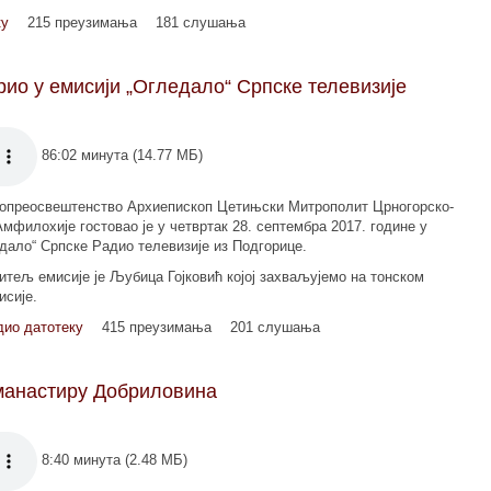
ку
215 преузимања
181 слушања
ио у емисији „Огледало“ Српске телевизије
86:02 минута (14.77 МБ)
опреосвештенство Архиепископ Цетињски Митрополит Црногорско-
Амфилохије гостовао је у четвртак 28. септембра 2017. године у
дало“ Српске Радио телевизије из Подгорице.
итељ емисије је Љубица Гојковић којој захваљујемо на тонском
исије.
дио датотеку
415 преузимања
201 слушања
 манастиру Добриловина
8:40 минута (2.48 МБ)