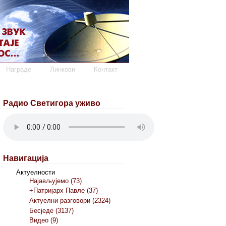
Награде
Линкови
Контакт
Радио Светигора уживо
Навигација
Актуелности
Најављујемо (73)
+Патријарх Павле (37)
Актуелни разговори (2324)
Бесједе (3137)
Видео (9)