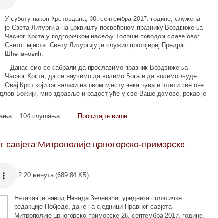
У суботу након Крстовдана, 30. септембра 2017. године, служена
је Света Литургија на црквишту посвећеном празнику Воздвижења
Часног Крста у подгорочком насељу Толоши поводом славе овог
Светог мјеста. Свету Литургију је служио протојереј Предраг
Шћепановић.
– Данас смо се сабрали да прославимо празник Воздвижења
Часног Крста, да се научимо да волимо Бога и да волимо људе.
Овај Крст који се налази на овом мјесту нека чува и штити све оне
годлов Божији, мир здравље и радост уће у све Ваше домове, рекао је
мања
104 слушања
Прочитајте више
г савјета Митрополије црногорско-приморске
2:20 минута (689.84 КБ)
Нетачан је навод Ненада Зечевића, уредника политичке
редакције Побједе, да је на сједници Правног савјета
Митрополије црногорско-приморске 26. септембра 2017. године,