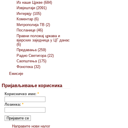
Из наше Цркве (684)
Извјештаји (2091)
Интервју (105)
Коментар (6)
Митрополија ТВ (2)
Посланице (46)
Правни положај цркава и
вјерских заједница у ЦГ данас
(6)
Предавања (259)
Радио Светигора (22)
Саопштења (175)
Фонотека (32)
Емисије
Пријављивање корисника
Корисничко име:
*
Лозинка:
*
Направите нови налог