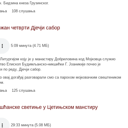
. Бидзина кнеза Грузинског.
мања
108 слушања
ан четврти Дјечји сабор
5:09 минута (4.71 МБ)
Литургијом коју је у манастиру Добриловина код Мојковца служио
во Епископ Будимљанско-никшићки Г. Јоаникије почео је
 по реду, Дјечји сабор.
ао овај догађај разговарали смо са парохом мојковачким свештеником
ем.
мања
125 слушања
ишћанске светиње у Цетињском манстиру
29:33 минута (5.08 МБ)