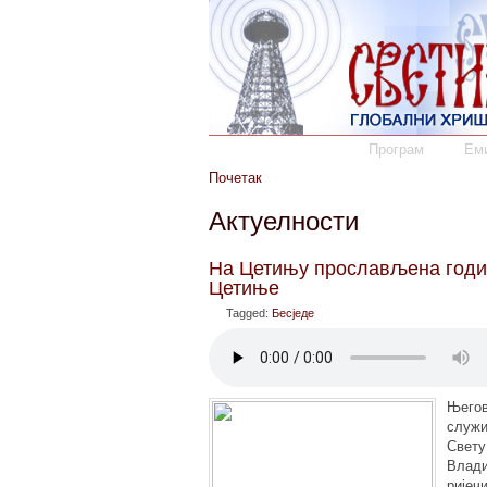
Програм
Еми
Почетак
Актуелности
На Цетињу прослављена годи
Цетиње
Tagged:
Бесједе
Његов
служи
Свету
Влади
ријеч