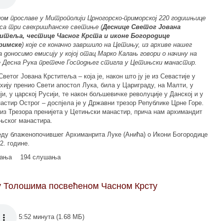
ом прославе у Митрополији Црногорско-приморској 220 годишњице
са три свехришћанске светиње (
Деснице Светог Јована
итеља, честице Часног Крста и иконе Богородице
римске
) које се коначно завршило на Цетињу, из архиве нашег
а доносимо емисију у којој отац Марко Калањ говори о начину на
је Десна Рука претече Господњег стигла у Цетињски манастир.
Светог Јована Крститеља – која је, након што ју је из Севастије у
хију пренио Свети апостол Лука, била у Цариграду, на Малти, у
ји, у царској Русији, те након бољшевичке револуције у Данској и у
настир Острог – доспјела је у Државни трезор Републике Црне Горе.
је из Трезора пренијета у Цетињски манастир, прича нам архимандит
ињског манастира.
једу блаженопочившег Архиманрита Луке (Анића) о Икони Богородице
. године.
мања
194 слушања
 у Толошима посвећеном Часном Крсту
5:52 минута (1.68 МБ)