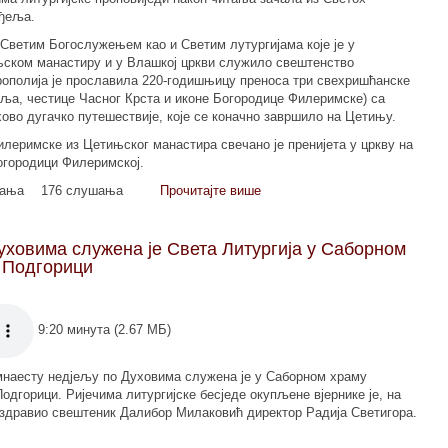
ђеља.
Светим Богослужењем као и Светим лутургијама које је у
ском манастиру и у Влашкој цркви служило свештенство
ополија је прославила 220-годишњицу преноса три свехришћанске
ља, честице Часног Крста и иконе Богородице Филеримске) са
ово дугачко путешествије, које се коначно завршило на Цетињу.
леримске из Цетињског манастира свечано је пренијета у цркву на
Богородици Филеримској.
мања
176 слушања
Прочитајте више
уховима служена је Света Литургија у Саборном
 Подгорици
9:20 минута (2.67 МБ)
мнаесту недјељу по Духовима служена је у Саборном храму
одгорици. Ријечима литургијске бесједе окупљене вјернике је, на
здравио свештеник Далибор Милаковић директор Радија Светигора.