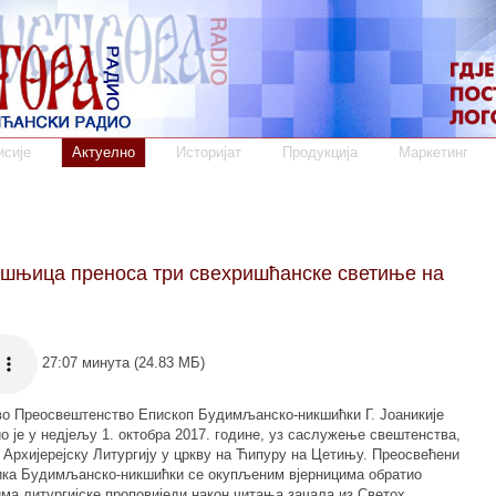
сије
Актуелно
Историјат
Продукција
Маркетинг
шњица преноса три свехришћанске светиње на
27:07 минута (24.83 МБ)
о Преосвештенство Епископ Будимљанско-никшићки Г. Јоаникије
о је у недјељу 1. октобра 2017. године, уз саслужење свештенства,
 Архијерејску Литургију у цркву на Ћипуру на Цетињу. Преосвећени
ка Будимљанско-никшићки се окупљеним вјерницима обратио
има литургијске проповиједи након читања зачала из Светох