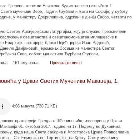
вог Преосвештенства Епископа будимљанско-никшићког Г.
к Свете мученице Вере, Наде и Љубави и мати им Софије, у суботу
године, у манастиру Добриловина, одржан је дјечји Сабор, четврти по
ло Светом Архијерејском Литургијом, коју је служио Преосвећени
з саслужење свештенства и свештеномонаштва милешевске и
 Епархије: протојереј Дарко Пејић, јереји Иван Радовић,
 Данило Дамјановић, јеромонах Зосима из манастира Светог
ерођакон Сава, сабрат манастира Ђурђеви Ступови.
мања
161 слушања
Прочитајте више
овића у Цркви Светих Мученика Макавеја, 1.
4:08 минута (730.71 КБ)
олошког протојереја Предрага Шћепановића, изговорена у Цркви
Макавеја 01. октобра 2017. године на 17. Недељу по Духовима,
жењу, када наша Света саборна и Апостолска Црква Православна
ља: - Св. Евменија еп. Гортинског, на Криту, Свету мученицу