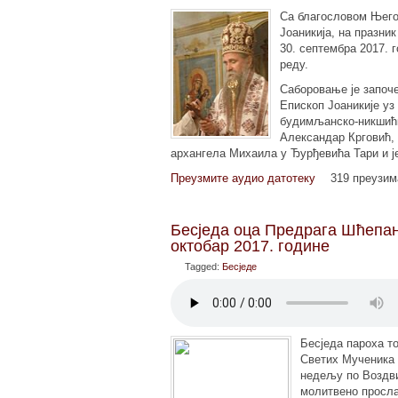
Са благословом Њего
Јоаникија, на празни
30. септембра 2017. 
реду.
Саборовање је започе
Епископ Јоаникије у
будимљанско-никшићке
Александар Крговић,
архангела Михаила у Ђурђевића Тари и ј
Преузмите аудио датотеку
319 преузи
Бесједа оца Предрага Шћепан
октобар 2017. године
Tagged:
Бесједе
Бесједа пароха т
Светих Мученика 
недељу по Воздви
молитвено прослав