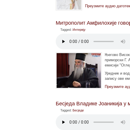
Преузмите аудио датоте
Митрополит Амфилохије говор
Tagged:
Интервју
Његово Висок
приморски Г. 
емисији "Огле
Уредник и вод
запису ове ем
Преузмите ау
Бесједа Владике Јоаникија у
Tagged:
Бесједе