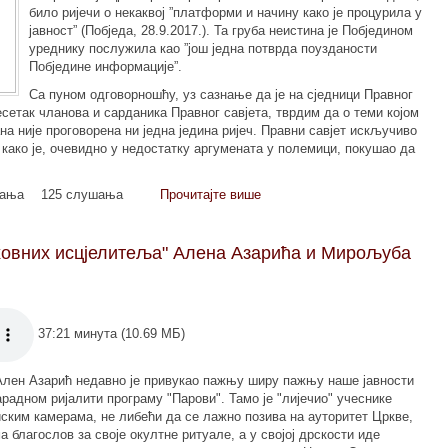
било ријечи о некаквој ”платформи и начину како је процурила у
јавност” (Побједа, 28.9.2017.). Та груба неистина је Побједином
уреднику послужила као ”још једна потврда поузданости
Побједине информације”.
Са пуном одговорношћу, уз сазнање да је на сједници Правног
сетак чланова и сарданика Правног савјета, тврдим да о теми којом
на није проговорена ни једна једина ријеч. Правни савјет искључиво
 како је, очевидно у недостатку аргумената у полемици, покушао да
мања
125 слушања
Прочитајте више
ховних исцјелитеља" Алена Азарића и Мирољуба
37:21 минута (10.69 МБ)
лен Азарић недавно је привукао пажњу ширу пажњу наше јавности
радном ријалити програму "Парови". Тамо је "лијечио" учеснике
ским камерама, не либећи да се лажно позива на ауторитет Цркве,
а благослов за своје окултне ритуале, а у својој дрскости иде