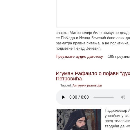
савјета Митрополије било присутно дваде
се Побједа и Ненад Зечевић баве ових да
разматра правна питања, а не политичка,
подметне Ненад Зечевић.
Преузмите аудио датотеку
185 преузи
Игуман Рафаило о појави "ду
Петровића
Tagged:
Актуелни разговори
Надриљекар А
учешћем у ска
пред телевизи
тврдећи да им