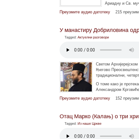
Ариадну и Св. муч
Преузмите аудио датотеку
215 преузи
У манастиру Добриловина одрж
Tagged:
Актуелни разговори
Светом Архијерејском 
Његово Преосвештенст
традиционални, четврти
О томе како је протек
Александром Крговић
Преузмите аудио датотеку
152 преузи
Отац Марко (Калањ) о три хр
Tagged:
Из наше Цркве