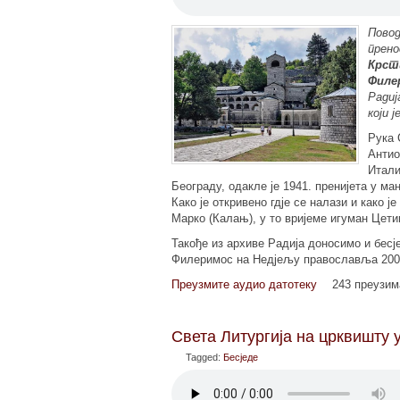
Повод
прено
Крст
Филе
Радиј
који 
Рука 
Антио
Итали
Београду, одакле је 1941. пренијета у ма
Како је откривено гдје се налази и како 
Марко (Калањ), у то вријеме игуман Цет
Такође из архиве Радија доносимо и бес
Филеримос на Недјељу православља 2002
Преузмите аудио датотеку
243 преузи
Света Литургија на црквишту
Tagged:
Бесједе