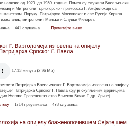
е налазио од 1920. до 1930. године. Помен су служили Васељенски
оломеј и Митрополит црногорско - приморски Г. Амфилохије са
вештенством. Поруку Патријарха Московског и све Русије Кирила
в изасланик, митрополит Мински и Слуцки Филарет.
имања
441 слушања
Прочитајте више
ог Г. Вартоломеја изговена на опијелу
Патријарха Српског Г. Павла
17:13 минута (2.96 МБ)
етости Патријарха Васељенског Г. Вартоломеја изговена на опијелу
тејшег Патријарха Српског Г. Павла коју је окупљеним вјерницима
водио Његово Преосвештенство Епископ Бачки Г. др. Иринеј.
отеку
1714 преузимања
478 слушања
илохија на опијелу блаженопочившем Свјатејшем