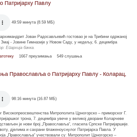
 о Патријарху Павлу
49:59 минута (8.59 МБ)
архимандрит Јован Радосављевић гостовао је на Трибини одржаној
 Змај - Јовине Гимназије у Новом Саду, у недељу, 6. децембра
ор: Епархија бачка.
атотеку
1667 преузимања
549 слушања
ња Православља о Патријарху Павлу - Коларац,
98:16 минута (16.87 МБ)
г Високопреосвештенства Митрополита Црногорско – приморског Г.
ријаршког трона, 7. децембра увече у великој дворани Коларчеве
стављен је нови број „Православља“, гласила Српске Патријаршије.
ивоту, дјелима и сахрани блаженоуснулог Патријарха Павла. У
оја „Православља“ учествовали су: Митрополит Црногорско –