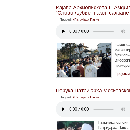
Изјава Архиепископа Г. Амфил
"Слово љубве" након сахране
Tagged:
+Патријарх Павле
Након са
манастир
Архиепис
Високоп
приморск
Преузми
Порука Патријарха Московског
Tagged:
+Патријарх Павле
Патријарх српски 
Патријарха Павла 