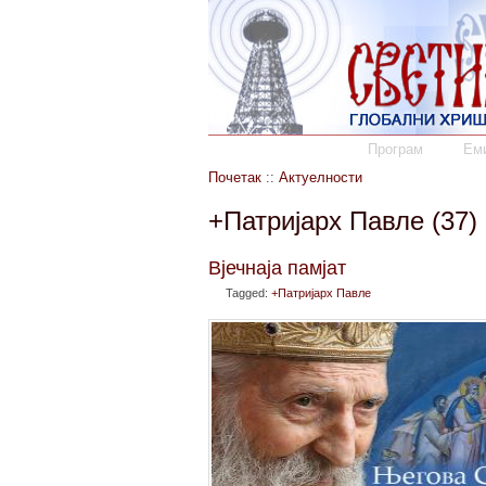
Програм
Еми
Почетак
::
Актуелности
+Патријарх Павле (37)
Вјечнаја памјат
Tagged:
+Патријарх Павле