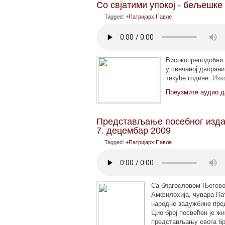
Со свјатими упокој - бељешке
Tagged:
+Патријарх Павле
Високопреподобни 
у свечаној дворани
текуће године.
Изв
Преузмите аудио д
Представљање посебног изда
7. децембар 2009
Tagged:
+Патријарх Павле
Са благословом Његово
Амфилохија, чувара Пат
народне задужбине пред
Цио број посвећен је ж
представљању овога бр