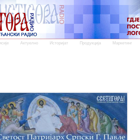
сије
Актуелно
Историјат
Продукција
Маркетинг