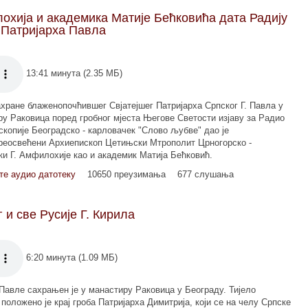
охија и академика Матије Бећковића дата Радију
 Патријарха Павла
13:41 минута (2.35 МБ)
хране блаженопочћившег Свјатејшег Патријарха Српског Г. Павла у
у Раковица поред гробног мјеста Његове Светости изјаву за Радио
копије Београдско - карловачек "Слово љубве" дао је
реосвећени Архиепископ Цетињски Мтрополит Црногорско -
и Г. Амфилохије као и академик Матија Бећковић.
те аудио датотеку
10650 преузимања
677 слушања
 и све Русије Г. Кирила
6:20 минута (1.09 МБ)
Павле сахрањен је у манастиру Раковица у Београду. Тијело
положено је крај гроба Патријарха Димитрија, који се на челу Српске