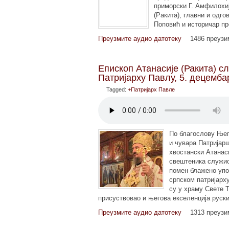
приморски Г. Амфилохиј
(Ракита), главни и одг
Поповић и историчар п
Преузмите аудио датотеку
1486 преуз
Епископ Атанасије (Ракита) с
Патријарху Павлу, 5. децемба
Tagged:
+Патријарх Павле
По благослову Њег
и чувара Патријар
хвостански Атанаси
свештеника служио 
помен блажено упо
српском патријарх
су у храму Свете Т
присуствовао и његова екселенција руск
Преузмите аудио датотеку
1313 преуз