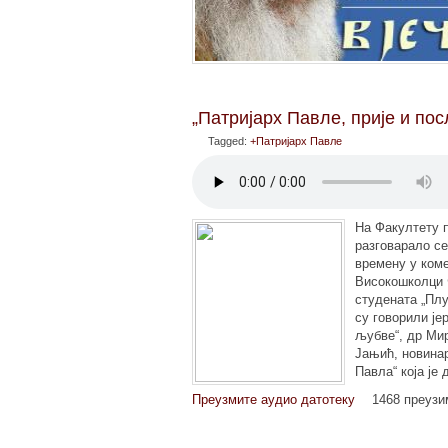
„Патријарх Павле, прије и пос
Tagged:
+Патријарх Павле
На Факултету п
разговарало се
времену у коме
Високошколци 
студената „Плу
су говорили је
љубве“, др Ми
Јањић, новинар
Павла“ која је
Преузмите аудио датотеку
1468 преуз