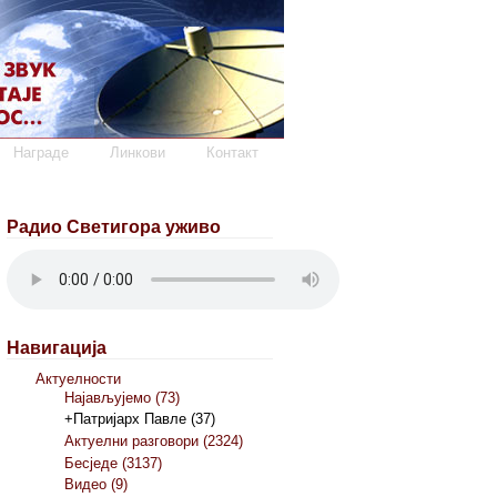
Награде
Линкови
Контакт
Радио Светигора уживо
Навигација
Актуелности
Најављујемо (73)
+Патријарх Павле (37)
Актуелни разговори (2324)
Бесједе (3137)
Видео (9)