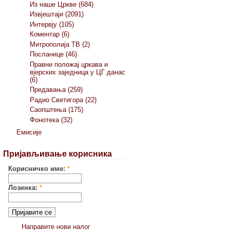
Из наше Цркве (684)
Извјештаји (2091)
Интервју (105)
Коментар (6)
Митрополија ТВ (2)
Посланице (46)
Правни положај цркава и
вјерских заједница у ЦГ данас
(6)
Предавања (259)
Радио Светигора (22)
Саопштења (175)
Фонотека (32)
Емисије
Пријављивање корисника
Корисничко име:
*
Лозинка:
*
Направите нови налог