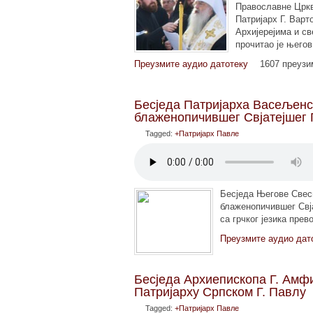
Православне Цркв
Патријарх Г. Варт
Архијерејима и с
прочитао је њего
Преузмите аудио датотеку
1607 преуз
Бесједа Патријарха Васељенск
блаженопичившег Свјатејшег 
Tagged:
+Патријарх Павле
Бесједа Његове Свесв
блаженопичившег Свја
са грчког језика пре
Преузмите аудио дат
Бесједа Архиепископа Г. Амф
Патријарху Српском Г. Павлу
Tagged:
+Патријарх Павле