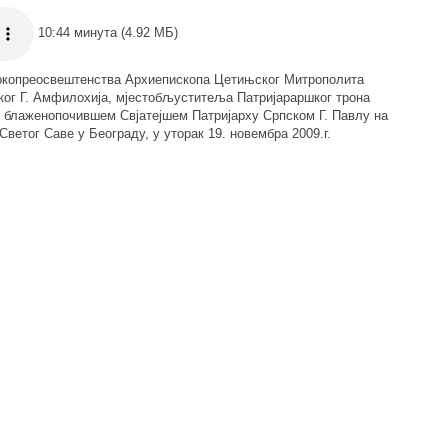
10:44 минута (4.92 МБ)
окопреосвештенства Архиепископа Цетињског Митрополита
ког Г. Амфилохија, мјестобљуститеља Патријараршког трона
у блаженопочившем Свјатејшем Патријарху Српском Г. Павлу на
ветог Саве у Београду, у уторак 19. новембра 2009.г.