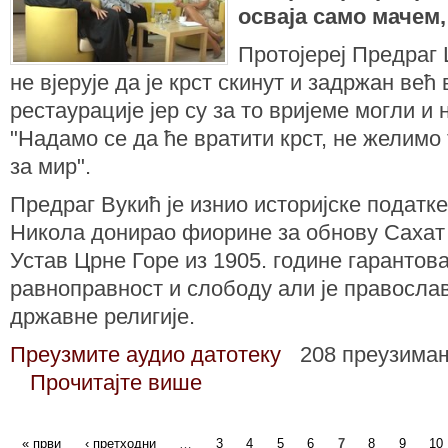
осваја само мачем,
Протојереј Предраг 
не вјерује да је крст скинут и задржан ве
рестаурације јер су за то вријеме могли и 
"Надамо се да ће вратити крст, не желимо 
за мир".
Предраг Вукић је изнио историјске податке
Никола донирао фиорине за обнову Сахат 
Устав Црне Горе из 1905. године гарантов
равноправност и слободу али је правосла
државне религије.
Преузмите аудио датотеку
208 преузима
Прочитајте више
« први
‹ претходни
…
3
4
5
6
7
8
9
10