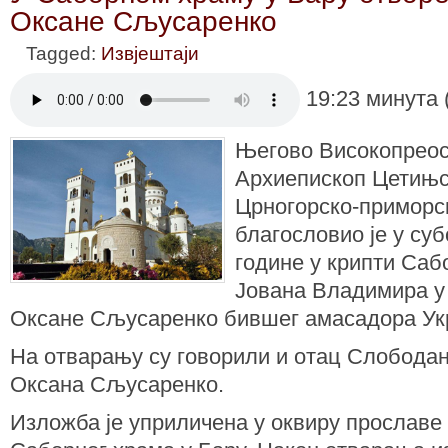
Оксане Сљусаренко
Tagged:
Извјештаји
19:23 минута 
Његово Високопрео
Архиепископ Цетињс
Црногорско-приморс
благословио је у суб
године у крипти Саб
Јована Владимира у
Оксане Сљусаренко бившег амасадора Укра
На отварању су говорили и отац Слободан
Оксана Сљусаренко.
Изложба је уприличена у оквиру прослав