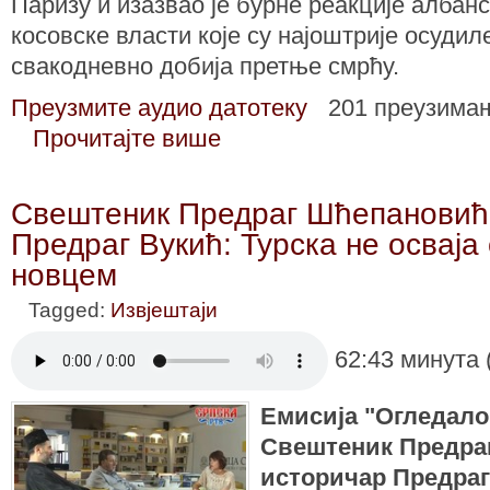
Паризу и изазвао је бурне реакције албанск
косовске власти које су најоштрије осуди
свакодневно добија претње смрћу.
Преузмите аудио датотеку
201 преузима
Прочитајте више
Свештеник Предраг Шћепановић
Предраг Вукић: Турска не осваја
новцем
Tagged:
Извјештаји
62:43 минута 
Емисија "Огледало
Свештеник Предра
историчар Предраг