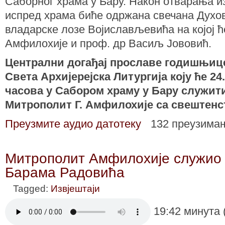
Саборног храма у Бару. Након отварања и
испред храма биће одржана свечана Духов
владарске лозе Војислављевића на којој 
Амфилохије и проф. др Васиљ Јововић.
Централни догађај прославе годишњиц
Света Архијерејска Литургија коју ће 24.
часова у Сабором храму у Бару служи
Митрополит Г. Амфилохије са свештенс
Преузмите аудио датотеку
132 преузима
Митрополит Амфилохије служио Л
Барама Радовића
Tagged:
Извјештаји
19:42 минута 