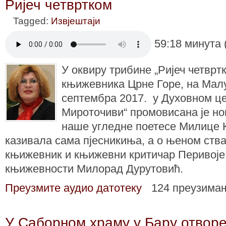
Ријеч четвртком
Tagged:
Извјештаји
59:18 минута 
У оквиру трибине „Ријеч четвр
књижевника Црне Горе, на Малу 
септембра 2017. у Духовном ц
Мироточиви“ промовисана је но
наше угледне поетесе Милице 
казивала сама пјесникиња, а о њеном ств
књижевник и књижевни критичар Перивоје
књижевности Милорад Дурутовић.
Преузмите аудио датотеку
124 преузима
У Саборном храму у Бару отвор