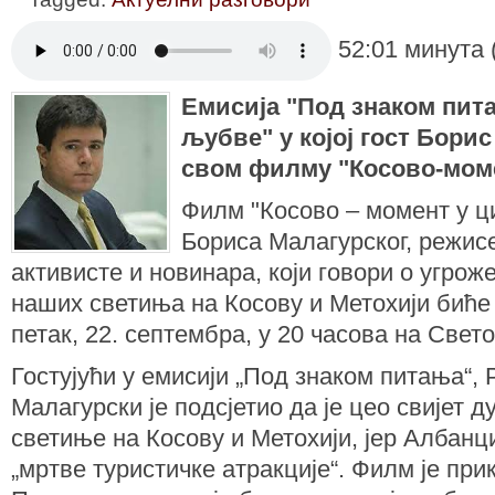
52:01 минута 
Емисија "Под знаком пит
љубве" у којој гост Бори
свом филму "Косово-мом
Филм "Косово – момент у ци
Бориса Малагурског, режис
активисте и новинара, који говори о угро
наших светиња на Косову и Метохији биће
петак, 22. септембра, у 20 часова на Свет
Гостујући у емисији „Под знаком питања“,
Малагурски је подсјетио да је цео свијет 
светиње на Косову и Метохији, јер Албанци
„мртве туристичке атракције“. Филм је при