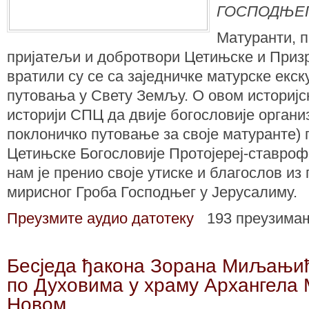
ГОСПОДЊЕГ
Матуранти, п
пријатељи и добротвори Цетињске и Призр
вратили су се са заједничке матурске екск
путовања у Свету Земљу. О овом историјск
историји СПЦ да двије богословије организ
поклоничко путовање за своје матуранте) 
Цетињске Богословије Протојереј-ставрофо
нам је пренио своје утиске и благослов из 
мирисног Гроба Господњег у Јерусалиму.
Преузмите аудио датотеку
193 преузима
Бесједа ђакона Зорана Миљањић
по Духовима у храму Архангела 
Новом