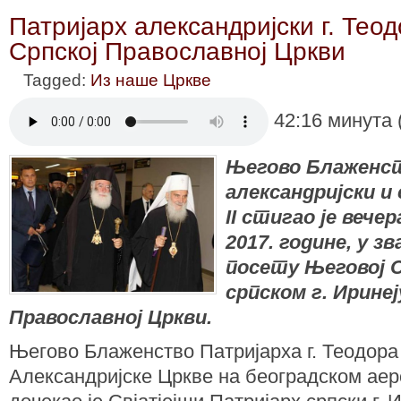
Патријарх александријски г. Теодо
Српској Православној Цркви
Tagged:
Из наше Цркве
42:16 минута 
Његово Блаженст
александријски и 
II стигао је вече
2017. године, у з
посету Његовој 
српском г. Иринеј
Православној Цркви.
Његово Блаженство Патријарха г. Теодора
Александријске Цркве на београдском ае