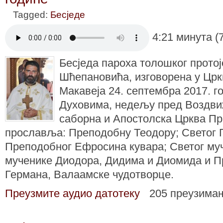
Tagged:
Бесједе
4:21 минута (
Бесједа пароха толошког протој
Шћепановића, изговорена у Црк
Макавеја 24. септембра 2017. г
Духовима, недељу пред Воздви
саборна и Апостолска Црква П
прославља: Преподобну Теодору; Светог 
Преподобног Ефросина кувара; Светог муч
мученике Диодора, Дидима и Диомида и П
Германа, Валаамске чудотворце.
Преузмите аудио датотеку
205 преузима