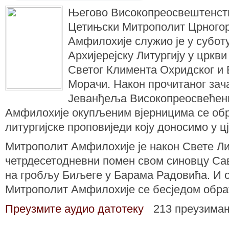
Његово Високопреосвештенст
Цетињски Митрополит Црногор
Амфилохије служио је у субот
Архијерејску Литургију у цркв
Светог Климента Охридског и
Морачи. Након прочитаног зач
Јеванђеља Високопреосвећен
Амфилохије окупљеним вјерницима се обр
литургијске проповиједи коју доносимо у ц
Митрополит Амфилохије је након Свете Ли
четрдесетодневни помен свом синовцу С
на гробљу Биљеге у Барама Радовића. И 
Митрополит Амфилохије се бесједом обра
Преузмите аудио датотеку
213 преузима