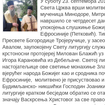
У суботу 23. септембра 20
Света Црква врши молитв
мученица Минодоре, Митр
навршило се четрдесет да
упокојења слушкиње Божи
Ефросиније (Петковић). Т
Пресвете Богородице Тројеручице, у засе
Авалом, заупокојену Свету литургију служ
крстоносни протојереј Милован Блажић у
Игора Карановића из Дебељаче. Светој лит
настојатељице ове светиње монахиње Злат
вјерућег народа Божијег као и сродника п
Ефросиније, молитвено је присуствовао 
Будимљанско- никшићки Господин Јоаники
литургије кратком бесједом обратио се от
значају Васкрсења Христовог за све прав