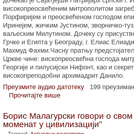
дочекао је Свјатјејши Патријарх српски г. 
високопреосвећеним митрополитом загреб
Порфиријем и преосвећеном господом епи
Иринејем, жичким Јустином, зворничко-ту
ваљеским Милутином. Дочеку су присуств
Грчке и Египта у Београду, г. Елиас Елиад
Махмуд Фахми.Часну пратњу предстојате
Цркве чине: вископреосвећна господа мит
Георгије и пилусијски Нифонт, као и секре
високопреподобни архимадрит Данило.
Преузмите аудио датотеку
199 преузима
Прочитајте више
Борис Малагурски говори о свом
моменат у цивилизацији"
Tagged:
Актуелни разговори