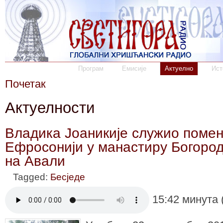
Програм
Емисије
Актуелно
Ист
Почетак
Актуелности
Владика Јоаникије служио поме
Ефросонији у манастиру Богоро
на Авали
Tagged:
Бесједе
15:42 минута 