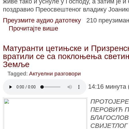
живе тако и уснуле у Господу, а затим је 
поздравио Преосвештеног владику Јоаники
Преузмите аудио датотеку
210 преузима
Прочитајте више
Матуранти цетињске и Призренск
вратили се са поклоњења свети
Земље
Tagged:
Актуелни разговори
14:16 минута 
ПРОТОЈЕРЕ
ПЕРОВИЋ П
БЛАГОСЛОВ 
СВИЈЕТЛОГ