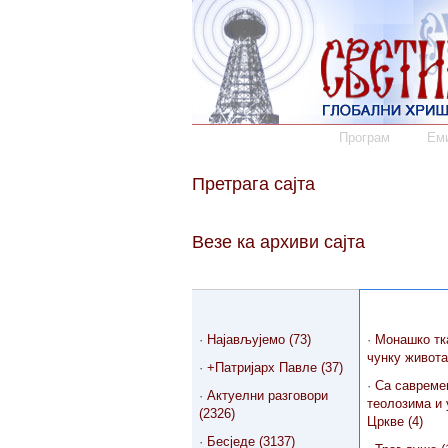
Програм
Еми
Претрага сајта
Везе ка архиви сајта
·
Најављујемо (73)
·
Монашко тк
чунку живота
·
+Патријарх Павле (37)
·
Са савреме
·
Актуелни разговори
теолозима и
(2326)
Цркве (4)
·
Бесједе (3137)