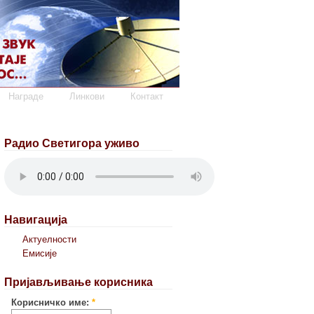
Награде
Линкови
Контакт
Радио Светигора уживо
Навигација
Актуелности
Емисије
Пријављивање корисника
Корисничко име:
*