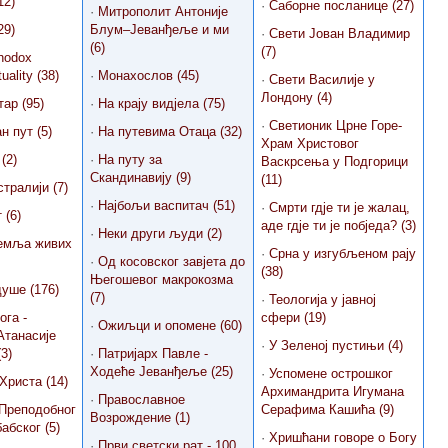
12)
·
Саборне посланице (27)
·
Митрополит Антоније
29)
Блум–Јеванђеље и ми
·
Свети Јован Владимир
(6)
(7)
thodox
tuality (38)
·
Монахослов (45)
·
Свети Василије у
Лондону (4)
ар (95)
·
На крају видјела (75)
·
Светионик Црне Горе-
н пут (5)
·
На путевима Отаца (32)
Храм Христовог
(2)
·
На путу за
Васкрсења у Подгорици
Скандинавију (9)
(11)
тралији (7)
·
Најбољи васпитач (51)
·
Смрти гдје ти је жалац,
 (6)
аде гдје ти је побједа? (3)
·
Неки други људи (2)
земља живих
·
Срна у изгубљеном рају
·
Од косовског завјета до
(38)
Његошевог макрокозма
уше (176)
(7)
·
Теологија у јавној
га -
сфери (19)
·
Ожиљци и опомене (60)
Атанасије
·
У Зеленој пустињи (4)
3)
·
Патријарх Павле -
Ходеће Јеванђеље (25)
·
Успомене острошког
Христа (14)
Архимандрита Игумана
·
Православное
 Преподобног
Серафима Кашића (9)
Возрождение (1)
абског (5)
·
Хришћани говоре о Богу
·
Први светски рат - 100