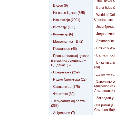
·
Траг душе (
·
Видео (9)
·
Bona fides (
·
Из наше Цркве (685)
·
World of Or
Christian spiri
·
Извјештаји (2091)
·
Јеванђелист
·
Интервју (105)
·
Један обича
·
Коментар (6)
·
Архиварник 
·
Митрополија ТВ (2)
·
Божић у Аус
·
Посланице (46)
·
Велики пост
·
Правни положај цркава
и вјерских заједница у
·
Византија-
ЦГ данас (6)
(34)
·
Предавања (259)
·
Душа моје д
·
Радио Светигора (22)
·
Заволимо Бо
Митрополит 
·
Саопштења (175)
Лимасолски (
·
Фонотека (32)
·
Загледан у 
·
Јерусалим од злата
·
Из ризнице
(268)
Симеона Дајб
·
Анђелчићи (7)