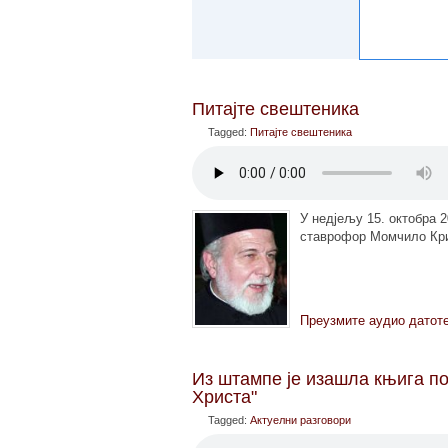
Питајте свештеника
Tagged:
Питајте свештеника
У недјељу 15. октобра 2
ставрофор Момчило Крив
Преузмите аудио датот
Из штампе је изашла књига п
Христа"
Tagged:
Актуелни разговори