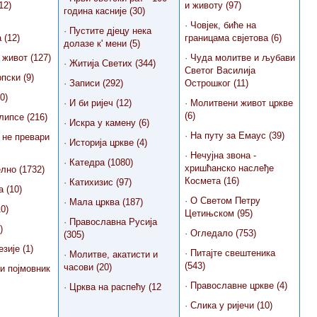
12)
и животу (97)
година касније (30)
·
Човјек, биће на
·
Пустите дјецу нека
 (12)
границама свјетова (6)
долазе к' мени (5)
 живот (127)
·
Чуда молитве и љубави
·
Житија Светих (344)
Светог Василија
пски (9)
·
Записи (292)
Острошког (11)
0)
·
И би ријеч (12)
·
Молитвени живот цркве
(6)
липсе (216)
·
Искра у камену (6)
·
На путу за Емаус (39)
 не превари
·
Историја цркве (4)
·
Нечујна звона -
·
Катедра (1080)
хришћанско наслеђе
лно (1732)
Космета (16)
·
Катихизис (97)
 (10)
·
О Светом Петру
·
Мала црква (187)
0)
Цетињском (95)
·
Православна Русија
)
·
Огледало (753)
(305)
зије (1)
·
Питајте свештеника
·
Молитве, акатисти и
(543)
часови (20)
и појмовник
·
Православне цркве (4)
·
Црква на распећу (12
·
Слика у ријечи (10)