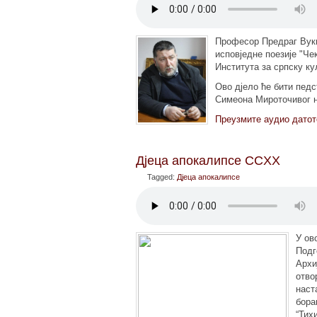
Професор Предраг Вуки
исповједне поезије "Че
Института за српску ку
Ово дјело ће бити педс
Симеона Мироточивог 
Преузмите аудио датот
Дјеца апокалипсе CCXX
Tagged:
Дјеца апокалипсе
У ов
Подг
Архи
отво
наст
бора
“Тих