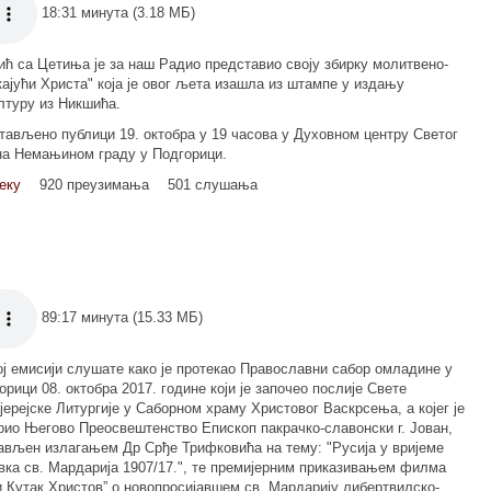
18:31 минута (3.18 МБ)
ћ са Цетиња је за наш Радио представио своју збирку молитвено-
кајући Христа" која је овог љета изашла из штампе у издању
лтуру из Никшића.
тављено публици 19. октобра у 19 часова у Духовном центру Светог
на Немањином граду у Подгорици.
еку
920 преузимања
501 слушања
89:17 минута (15.33 МБ)
ој емисији слушате како је протекао Православни сабор омладине у
орици 08. октобра 2017. године који је започео послије Свете
јерејске Литургије у Саборном храму Христовог Васкрсења, а којег је
рио Његово Преосвештенство Епископ пакрачко-славонски г. Јован,
ављен излагањем Др Срђе Трифковића на тему: "Русија у вријеме
вка св. Мардарија 1907/17.", те премијерним приказивањем филма
и Кутак Христов” о новопросијавшем св. Мардарију либертвилско-