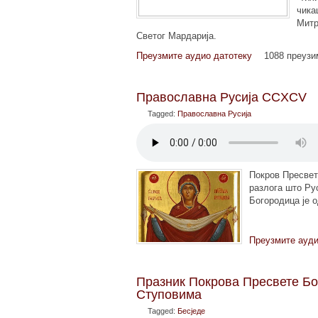
чика
Митр
Светог Мардарија.
Преузмите аудио датотеку
1088 преуз
Православна Русија CCXCV
Tagged:
Православна Русија
Покров Пресвете
разлога што Ру
Богородица је 
Преузмите ауди
Празник Покрова Пресвете Б
Ступовима
Tagged:
Бесједе