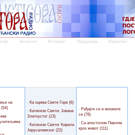
сије
Актуелно
Историјат
Продукција
Маркетинг
ање на
·
Ка оцима Свете Горе (6)
 (54)
·
Рађајте се и множите
·
Катихезе Светог Јована
се (78)
ним
Златоустог (13)
 учитељима
·
Са апостолом Павлом
·
Катихезе Светог Кирила
кроз живот (111)
Јерусалимског (22)