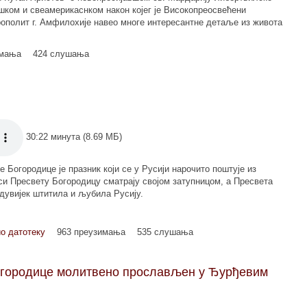
шком и свеамерикаснком након којег је Високопреосвећени
ополит г. Амфилохије навео многе интересантне детаље из живота
имања
424 слушања
30:22 минута (8.69 МБ)
 Богородице је празник који се у Русији нарочито поштује из
си Пресвету Богородицу сматрају својом затупницом, а Пресвета
одувијек штитила и љубила Русију.
о датотеку
963 преузимања
535 слушања
огородице молитвено прослављен у Ђурђевим