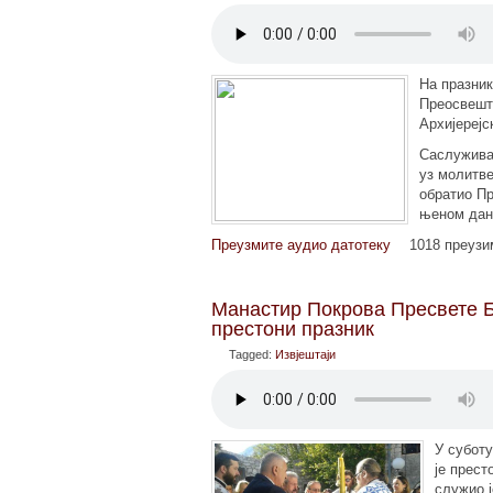
На празник
Преосвеште
Архијерејс
Саслужива
уз молитве
обратио Пр
њеном дан
Преузмите аудио датотеку
1018 преуз
Манастир Покрова Пресвете 
престони празник
Tagged:
Извјештаји
У суботу
је прест
служио ј