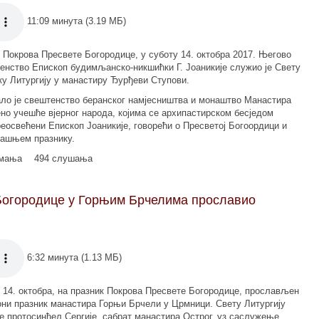
11:09 минута (3.19 МБ)
 Покрова Пресвете Богородице, у суботу 14. октобра 2017. Његово
нство Епископ будимљанско-никшићки Г. Јоаникије служио је Свету
ку Литургију у манастиру Ђурђеви Ступови.
ло је свештенство беранског намјесништва и монаштво Манастира
но учешће вјерног народа, којима се архипастирском бесједом
еосвећени Епископ Јоаникије, говорећи о Пресветој Богоордици и
ашњем празнику.
имања
494 слушања
Богородице у Горњим Брчелима прославио
6:32 минута (1.13 МБ)
 14. октобра, на празник Покрова Пресвете Богородице, прослављен
они празник манастира Горњи Брчели у Црмници. Свету Литургију
е протосинђел Сергије, сабрат манастира Острог, уз саслужење