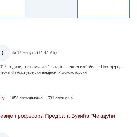
86:17 минута (14.82 МБ)
017. године, гост емисије "Питајте свештеника" биo je Протојереј -
окапић Архијерејски намјесник Бококоторски.
еку
1858 преузимања
531 слушања
оезије професора Предрага Вукића "Чекајући