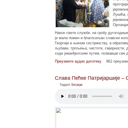
протојер
јеромон
Лукића, 
јеромон
Орландић
Након свете службе, на гробу дугогодиш
је мали помен и благосиљан славски кола
Георгији и њеном сестринству, а обратив
љубави, трпљења, чистоте, смјерности, д
ходе јеванђелским путем, позвавши све 
Преузмите аудио датотеку
862 преузи
Слава Пећке Патријаршије – 
Tagged:
Бесједе