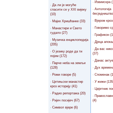
·
Извиискра (
·
Да ли је могуће
·
Антологија
спасити се у XXI вијеку
бесједништва
(10)
·
Вјером кроз
·
Мајке Хришћанке (33)
·
Говоримо ср
·
Манастири и Свето
гудало (27)
·
Графикон (1
·
Музичка енциклопедија
·
Дјеца апока
(205)
·
Да вас нико
·
О језику роде да ти
(37)
појем (172)
·
Данас актуе
·
Парче неба на земљи
(128)
·
Дух времена
·
Роми говоре (5)
·
Споменак (1
·
Цетињски манастир
·
У жижи (135
кроз историју (41)
·
Цвјетник пое
·
Радио репортажа (20)
·
Православн
·
Ријеч посијеч (67)
(4)
·
Символ вјере (6)