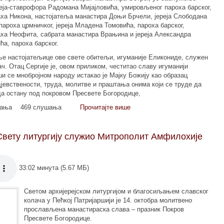
еја-ставрофора Радомана Мијајловића, умировљеног пароха барског,
аха Никона, настојатеља манастира Доњи Брчели, јереја Слободана
пароха црмничког, јереја Младена Томовића, пароха барског,
аха Неофита, сабрата манастира Врањина и јереја Александра
а, пароха барског.
ње настојатељице ове свете обитељи, игуманије Еликониде, служен
ч. Отац Сергије је, овом приликом, честитао славу игуманији
ши се мнобројном народу истакао је Мајку Божију као образац
јевствености, труда, молитве и праштања онима који се труде да
да остану под покровом Пресвете Богородице,
мања
469 слушања
Прочитајте више
Свету литургију служио Митрополит Амфилохије
33:02 минута (5.67 МБ)
Светом архијерејском литургијом и благосиљањем славског
колача у Пећкој Патријаршији је 14. октобра молитвено
прослављена манастираска слава – празник Покров
Пресвете Богородице.