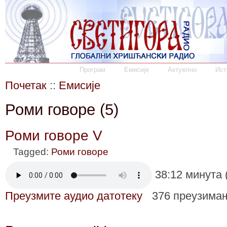
Програм
Емисије
Актуелно
Ист
Почетак
::
Емисије
Роми говоре (5)
Роми говоре V
Tagged:
Роми говоре
38:12 минута 
Преузмите аудио датотеку
376 преузима