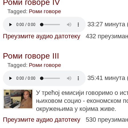
Роми говоре IV
Tagged:
Роми говоре
33:27 минута 
Преузмите аудио датотеку
432 преузима
Роми говоре III
Tagged:
Роми говоре
35:41 минута 
У трећој емисији говоримо о ис
њиховом социо - економском п
окружењима у којима живе.
Преузмите аудио датотеку
530 преузима