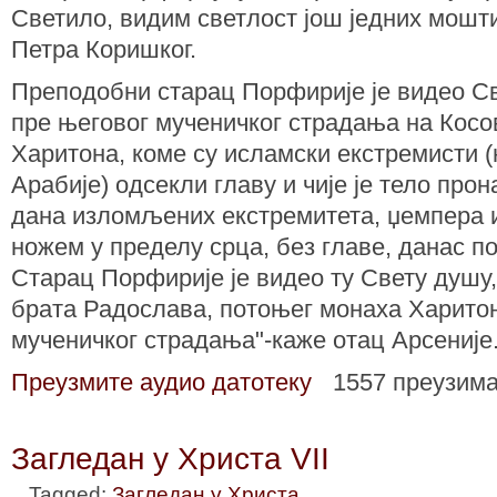
Светило, видим светлост још једних мошт
Петра Коришког.
Преподобни старац Порфирије је видео С
пре његовог мученичког страдања на Кос
Харитона, коме су исламски екстремисти (
Арабије) одсекли главу и чије је тело про
дана изломљених екстремитета, џемпера 
ножем у пределу срца, без главе, данас по
Старац Порфирије је видео ту Свету душу,
брата Радослава, потоњег монаха Харитон
мученичког страдања"-каже отац Арсеније
Преузмите аудио датотеку
1557 преузим
Загледан у Христа VII
Tagged:
Загледан у Христа