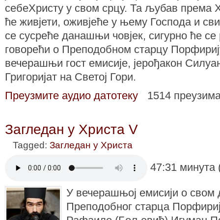
себеХристу у свом срцу. Та љубав према Хр
ће живјети, оживјеће у њему Господа и св
се сусреће данашњи човјек, сигурно ће се р
говорећи о Преподобном старцу Порфириј
вечерашњи гост емисије, јерођакон Силуа
Григоријат на Светој Гори.
Преузмите аудио датотеку
1514 преузим
Загледан у Христа V
Tagged:
Загледан у Христа
47:31 минута 
У вечерашњој емисији о свом
Преподобног старца Порфириј