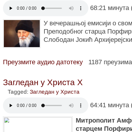
68:21 минута 
У вечерашњој емисији о сво
Преподобног старца Порфириј
Слободан Јокић Архијерејски
Преузмите аудио датотеку
1187 преузим
Загледан у Христа X
Tagged:
Загледан у Христа
64:41 минута 
Митрополит Амфи
старцем Порфири