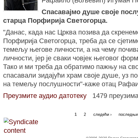
Рафаило (Бољевић) Игуман П
Спасавајмо душе своје посл
старца Порфирија Светогорца.
"Данас, када нас Црква позива да скрене
Порфирија Светогорца, треба да се сјетим
темељу његове личности, а на чему почива
личности, јер је сваки човјек његовог фор
Тако и ми треба да обратимо пажњу на св
спасавали зидајући храм своје душе, уз п
на темељу послушности"-каже отац Рафаи
Преузмите аудио датотеку
1479 преузим
1
2
следећи ›
последњи