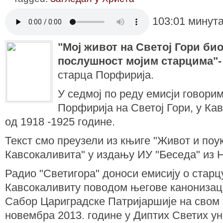
103:01 минута
"Мој живот на Светој Гори био
послушност мојим старцима"-
старца Порфирија.
У седмој по реду емисји говори
Порфирија на Светој Гори, у Ка
од 1918 -1925 године.
Текст смо преузели из књиге "Живот и поу
Кавсокаливита" у издању ИУ "Беседа" из 
Радио "Светигора" доноси емисију о стар
Кавсокаливиту поводом његове канонизаци
Сабор Цариградске Патријаршије на свом 
новембра 2013. године у Диптих Светих ун