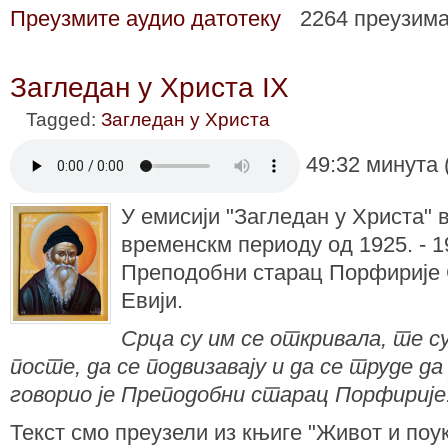
Преузмите аудио датотеку
2264 преузим
Загледан у Христа IX
Tagged:
Загледан у Христа
49:32 минута 
У емисији "Загледан у Христа" 
временскм периоду од 1925. - 19
Преподобни старац Порфирије 
Евији.
Срца су им се откривала, те с
посте, да се подвизавају и да се труде да
говорио је Преподобни старац Порфирије
Текст смо преузели из књиге "Живот и поу