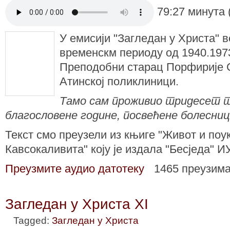
79:27 минута 
У емисији "Загледан у Христа" 
временскм периоду од 1940.1973.
Преподобни старац Порфирије 
Атинској поликлиници.
Тамо сам проживио тридесет т
благословене године, посвећене болесни
Текст смо преузели из књиге "Живот и поу
Кавсокаливита" коју је издала "Бесједа" И
Преузмите аудио датотеку
1465 преузим
Загледан у Христа XI
Tagged:
Загледан у Христа