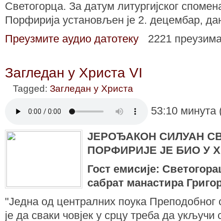
Светогорца. За датум литургијског споме
Порфирија установљен је 2. децембар, да
Преузмите аудио датотеку
2221 преузим
Загледан у Христа VI
Tagged:
Загледан у Христа
53:10 минута 
ЈЕРОЂАКОН СИЛУАН СВ
ПОРФИРИЈЕ ЈЕ БИО У 
Гост емисије: Светогор
сабрат манастира Григор
"Једна од централних поука Преподобног
је да сваки човјек у срцу треба да укључи