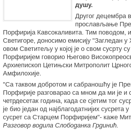
душу.
Другог децембра в
прослављање Пре
Порфирија Кавсокаливита. Тим поводом, и
Светигоре, доносимо емисију "Загледан у 
овом Светитељу у којој је о свом сусрту 
Порфиријем говорио Његово Високопреос
Архиепископ Цетињски Митрополит Црногор
Амфилохије.
"Са таквом добротом и сабраношћу је Пр
Порфирије разговарао са мном да ми је и 
четрдесетак година, када се сјетим тог су
је био један од најблагодатнијих сусрета у
сусрет са Старцем Порфиријем"- каже Ми
Разговор водила Слободанка Грдинић.