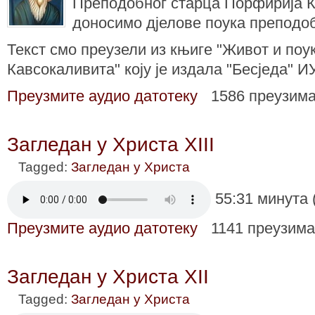
Преподобног старца Порфирија К
доносимо дјелове поука преподо
Текст смо преузели из књиге "Живот и поу
Кавсокаливита" коју је издала "Бесједа" И
Преузмите аудио датотеку
1586 преузим
Загледан у Христа XIII
Tagged:
Загледан у Христа
55:31 минута 
Преузмите аудио датотеку
1141 преузим
Загледан у Христа XII
Tagged:
Загледан у Христа