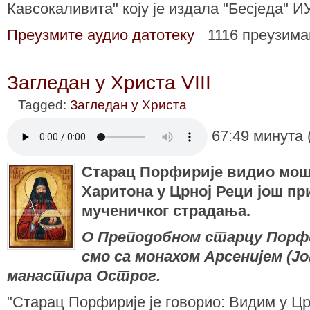
Кавсокаливита" коју је издала "Бесједа" И
Преузмите аудио датотеку
1116 преузим
Загледан у Христа VIII
Tagged:
Загледан у Христа
67:49 минута 
Старац Порфирије видио мош
Харитона у Црној Реци још пр
мученичког страдања.
О Преподобном старцу Порфи
смо са монахом Арсенијем (Ј
манастира Острог.
"Старац Порфирије је говорио: Видим у Цр