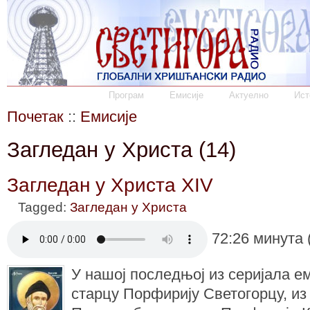
Програм
Емисије
Актуелно
Ист
Почетак
::
Емисије
Загледан у Христа (14)
Загледан у Христа XIV
Tagged:
Загледан у Христа
72:26 минута 
У нашој последњој из серијала е
старцу Порфирију Светогорцу, из