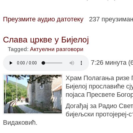
Преузмите аудио датотеку
237 преузима
Слава цркве у Бијелој
Tagged:
Актуелни разговори
7:26 минута (
Храм Полагања ризе 
Бијелој прославиће сј
појаса Пресвете Бого
Догађај за Радио Све
бијељски протојереј-
Видаковић.