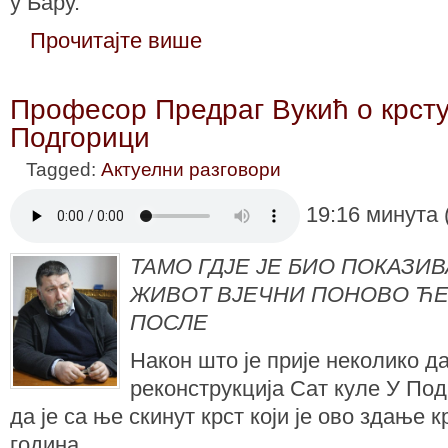
у Бару.
Прочитајте више
Професор Предраг Вукић о крсту
Подгорици
Tagged:
Актуелни разговори
19:16 минута 
ТАМО ГДЈЕ ЈЕ БИО ПОКАЗИВ
ЖИВОТ ВЈЕЧНИ ПОНОВО ЋЕ 
ПОСЛЕ
Након што је прије неколико 
реконструкција Сат куле У Под
да је са ње скинут крст који је ово здање
година.