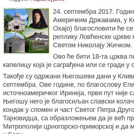
24. септембра 2017. Годи
Америчким Државама, у К
Охајо) благословити ће с
реплику Ловћенске цркве 
Светом Николају Жичком.
Ово ће бити 18-та црква п
капелицу која је саграђена или се гради у с
Такође су одржани Његошеви дани у Кливл
септембра. Ове године, по благослову Еп
источноамеричког Иринеја, први пут није 
Његошу него је благосиљан славски колач 
кондак у спомен и част Светог Петра Друг
Тајновидца, са образложењем да је већ п
Митрополији црногорско-приморској и да м