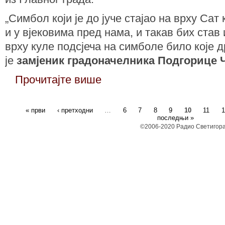
„Симбол који је до јуче стајао на врху Сат
и у вјековима пред нама, и такав бих став
врху куле подсјеча на симболе било које др
је
замјеник градоначелника Подгорице
Прочитајте више
« први
‹ претходни
…
6
7
8
9
10
11
1
последњи »
©2006-2020 Радио Светигора