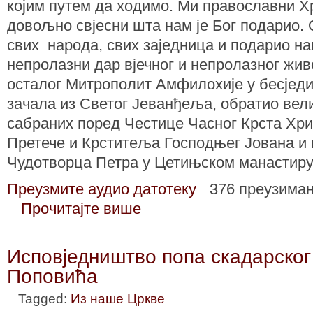
којим путем да ходимо. Ми православни 
довољно свјесни шта нам је Бог подарио. 
свих народа, свих заједница и подарио на
непролазни дар вјечног и непролазног живо
осталог Митрополит Амфилохије у бесједи
зачала из Светог Јеванђеља, обратио вели
сабраних поред Честице Часног Крста Хри
Претече и Крститеља Господњег Јована и
Чудотворца Петра у Цетињском манастиру
Преузмите аудио датотеку
376 преузима
Прочитајте више
Исповједништво попа скадарско
Поповића
Tagged:
Из наше Цркве