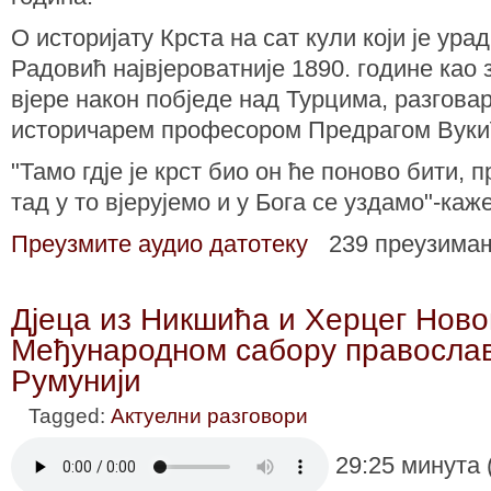
О историјату Крста на сат кули који је ур
Радовић највјероватније 1890. године ка
вјере након побједе над Турцима, разгова
историчарем професором Предрагом Вуки
"Тамо гдје је крст био он ће поново бити, п
тад у то вјерујемо и у Бога се уздамо"-ка
Преузмите аудио датотеку
239 преузима
Дјеца из Никшића и Херцег Ново
Међународном сабору правосла
Румунији
Tagged:
Актуелни разговори
29:25 минута 