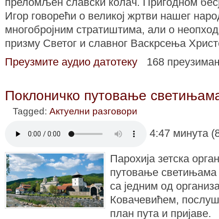
преломљен славски колач. Пригодном бес
Игор говорећи о великој жртви нашег наро
многобројним стратиштима, али о неопхо
призму Светог и славног Васкрсења Христ
Преузмите аудио датотеку
168 преузима
Поклоничко путовање светињама
Tagged:
Актуелни разговори
4:47 минута (
Парохија зетска орга
путовање светињама С
са једним од органи
Ковачевићем, послуш
план пута и пријаве.