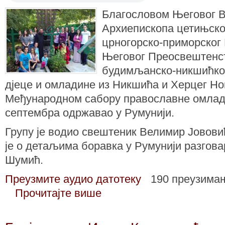
Благословом Његовог 
Архиепископа цетињско
црногорско-приморског 
Његовог Преосвештенс
будимљанско-никшићког 
дјеце и омладине из Никшића и Херцег Нов
Међународном сабору православне омладине
септембра одржавао у Румунији.
Групу је водио свештеник Велимир Јовови
је о детаљима боравка у Румунији разгов
Шумић.
Преузмите аудио датотеку
190 преузима
Прочитајте више