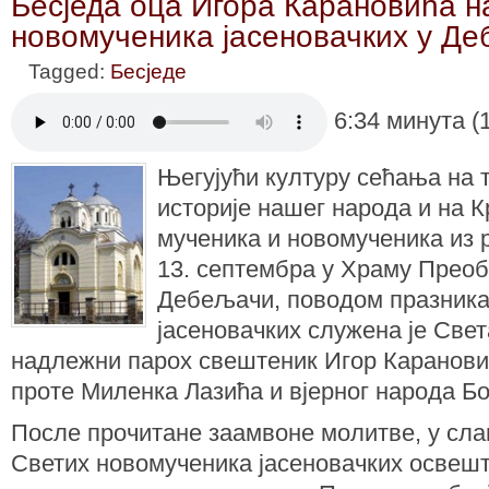
Бесједа оца Игора Карановића н
новомученика јасеновачких у Д
Tagged:
Бесједе
6:34 минута (
Његујући културу сећања на т
историје нашег народа и на К
мученика и новомученика из р
13. септембра у Храму Прео
Дебељачи, поводом празника
јасеновачких служена је Свет
надлежни парох свештеник Игор Каранови
проте Миленка Лазића и вјерног народа Бо
После прочитане заамвоне молитве, у слав
Светих новомученика јасеновачких освешт