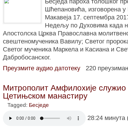
Бесједа пароха толошког пр
Шћепановића, изговорена у
Макавеја 17. септембра 2017
Недељу по Духовима када н
Апостолска Црква Православна молитвен
свештеномученика Вавилу; Светог пророка
Светог мученика Маркела и Касиана и Св
Дабробосанског.
Преузмите аудио датотеку
220 преузима
Митрополит Амфилохије служио Л
Цетињском манастиру
Tagged:
Бесједе
28:24 минута 