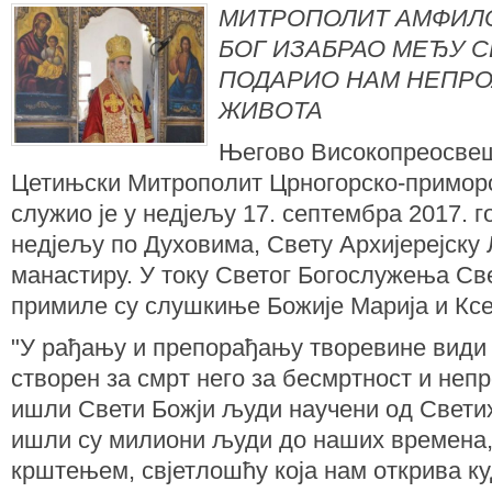
МИТРОПОЛИТ АМФИЛО
БОГ ИЗАБРАО МЕЂУ 
ПОДАРИО НАМ НЕПРО
ЖИВОТА
Његово Високопреосвеш
Цетињски Митрополит Црногорско-приморс
служио је у недјељу 17. септембра 2017. г
недјељу по Духовима, Свету Архијерејску 
манастиру. У току Светог Богослужења Св
примилe су слушкиње Божије Марија и Ксе
"У рађању и препорађању творевине види с
створен за смрт него за бесмртност и непр
ишли Свети Божји људи научени од Светих
ишли су милиони људи до наших времена,
крштењем, свјетлошћу која нам открива ку