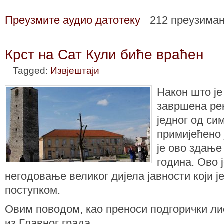
Преузмите аудио датотеку
212 преузима
Крст на Сат Кули биће враћен
Tagged:
Извјештаји
Након што је
завршена рек
једног од си
примијећено ј
је ово здање
година. Ово 
негодовање великог дијела јавности који 
поступком.
Овим поводом, као преноси подгорички лис
из Главног града.