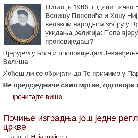
Питао је 1966. године лично
Велишу Поповића и Хоџу Ни
великом народном збору у Вр
укидања религија: Попе вјеру
проповиједаш?
Вјерујем у Бога и проповиједам Јеванђељ
Велиша.
Хоћеш ли се обријати да Те примимо у Па
Не предсједниче само мртав, одговори
Прочитајте више
Почиње изградња још једне реп
цркве
Tagged:
Најављујемо