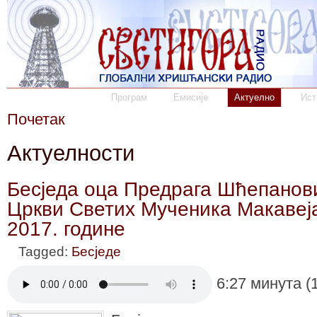
Програм
Емисије
Актуелно
Ист
Почетак
Актуелности
Бесједа оца Предрага Шћепанов
Цркви Светих Мученика Макавеја
2017. године
Tagged:
Бесједе
6:27 минута (