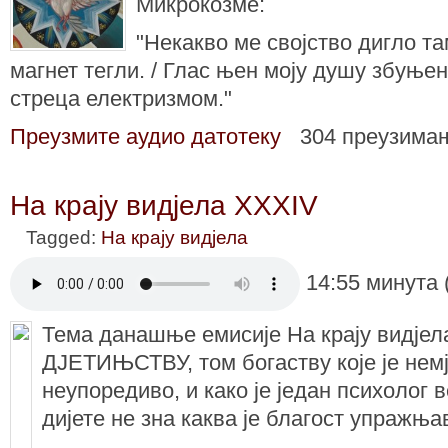
Микрокозме:
"Некакво ме својство дигло та
магнет тегли. / Глас њен моју душу збуње
стреца електризмом."
Преузмите аудио датотеку
304 преузима
На крају видјела XXXIV
Tagged:
На крају видјела
14:55 минута 
Тема данашње емисије На крају видјела
ДЈЕТИЊСТВУ, том богаству које је нем
неупоредиво, и како је један психолог 
дијете не зна каква је благост упражња