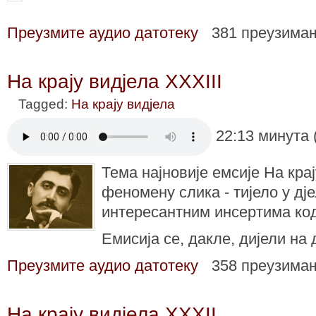
Преузмите аудио датотеку
381 преузима
На крају видјела XXXIII
Tagged:
На крају видјела
22:13 минута 
Тема најновије емсије На крај
феномену слика - тијело у дј
интересантним инсертима код
Емисија се, дакле, дијели на 
Преузмите аудио датотеку
358 преузима
На крају видјела XXXII