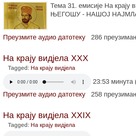
Тема 31. емисије На крају в
ЊЕГОШУ - НАШОЈ НАЈМЛ
Преузмите аудио датотеку
286 преузима
На крају видјела XXX
Tagged:
На крају видјела
23:53 минута 
Преузмите аудио датотеку
258 преузима
На крају видјела XXIX
Tagged:
На крају видјела