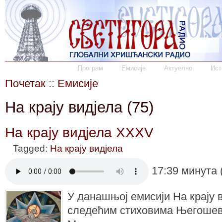
Програм
Емисије
Актуелно
Ист
Почетак
::
Емисије
На крају видјела (75)
На крају видјела XXXV
Tagged:
На крају видјела
17:39 минута 
У данашњој емисији На крају 
следећим стиховима Његошев