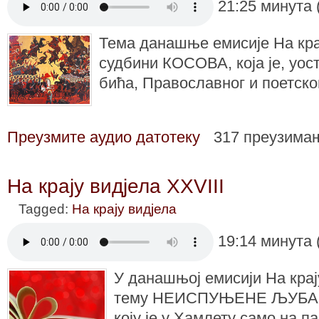
21:25 минута 
Тема данашње емисије На крај
судбини КОСОВА, која је, уос
бића, Православног и поетског
Преузмите аудио датотеку
317 преузима
На крају видјела XXVIII
Tagged:
На крају видјела
19:14 минута 
У данашњој емисији На крај
тему НЕИСПУЊЕНЕ ЉУБАВИ
коју је у Хамлету само на п