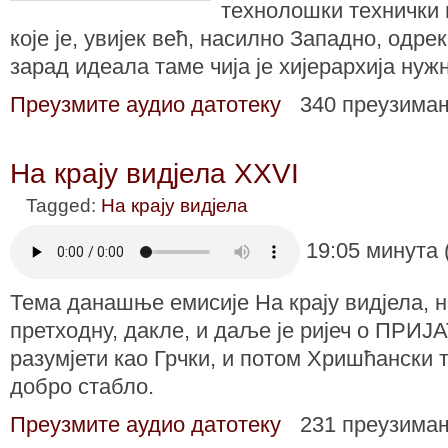
технолошки технички 
које је, увијек већ, насилно Западно, одре
зарад идеала таме чија је хијерархија нуж
Преузмите аудио датотеку
340 преузима
На крају видјела XXVI
Tagged:
На крају видјела
19:05 минута 
Тема данашње емисије На крају видјела, н
претходну, дакле, и даље је ријеч о ПРИ
разумјети као Грчки, и потом Хришћански 
добро стабло.
Преузмите аудио датотеку
231 преузима