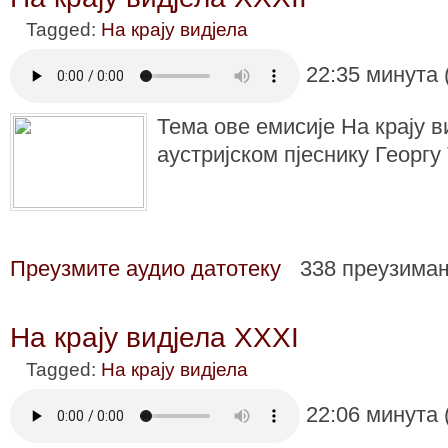
Tagged:
На крају видјела
22:35 минута 
Тема ове емисије На крају в
аустријском пјеснику Георгу
Преузмите аудио датотеку
338 преузима
На крају видјела XXXI
Tagged:
На крају видјела
22:06 минута 