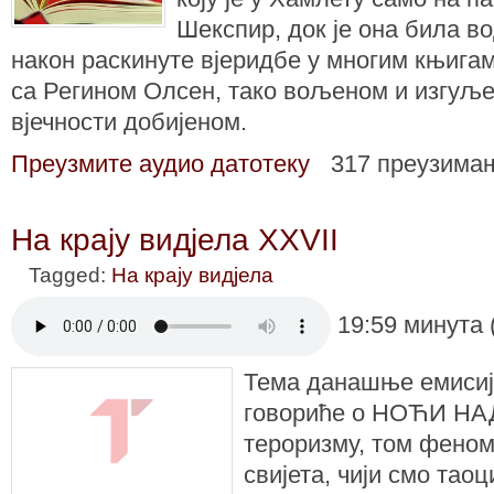
Шекспир, док је она била во
након раскинуте вјеридбе у многим књига
са Регином Олсен, тако вољеном и изгуље
вјечности добијеном.
Преузмите аудио датотеку
317 преузима
На крају видјела XXVII
Tagged:
На крају видјела
19:59 минута 
Тема данашње емисије
говориће о НОЋИ НА
тероризму, том фено
свијета, чији смо тао