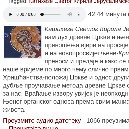
Tagged:
Катихезе Светог Кирила Јерусалимск
42:44 минута 
Катихезе Светог Кирила Ј
нам дух древне Цркве и њен
преношења вјере на просвј
и на новопросвијетљене-
Кр
преноси и предаје и како се 
наше вријеме по много чему слично првим
Хришћанства-положај Цркве и однос други
дубље проучавање метода древне Цркве од
за нас. Враћање извору увијек је неопходн
Њеног органског односа према свим мани
живота.
Преузмите аудио датотеку
1066 преузим
Прочитајте више