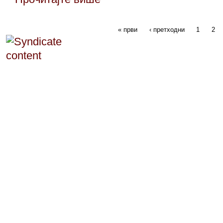
« први
‹ претходни
1
2