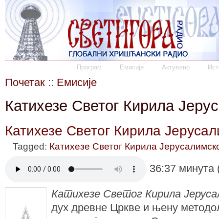
Програм
Емисије
Актуелно
Ист
Почетак
::
Емисије
Катихезе Светог Кирила Јерус
Катихезе Светог Кирила Јерусали
Tagged:
Катихезе Светог Кирила Јерусалимск
36:37 минута 
Катихезе Светог Кирила Јеруса
дух древне Цркве и њену методо