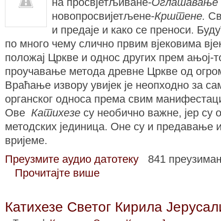
на просвјетљиване-
Оглашавање
новопросвијетљене-
Крштене.
Св
и предаје и како се преноси. Буд
по много чему слично првим вјековима вј
положај Цркве и однос других прем ањој-т
проучавање метода древне Цркве од огромн
Враћање извору увијек је неопходно за с
органског односа према свим манифестаци
Ове
Катихезе
су необично важне, јер су о
методских јединица. Оне су и предавање и
вријеме.
Преузмите аудио датотеку
841 преузима
Прочитајте више
Катихезе Светог Кирила Јерусали