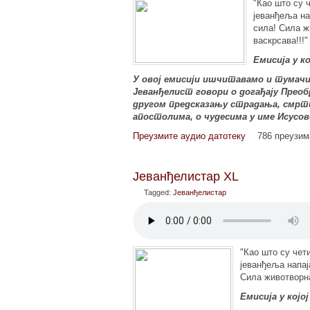
"Као што су 
јеванђеља на
сила! Сила ж
васкрсава!!!"
Емисија у к
У овој емисији ишчитавамо и тумачи
Јеванђелист говори о догађају Преоб
другом предсказању страдања, смрти
апостолима, о чудесима у име Исусово
Преузмите аудио датотеку
786 преузи
Јеванђелистар XL
Tagged:
Јеванђелистар
"Као што су чет
јеванђеља напај
Сила животворна
Емисија у кој