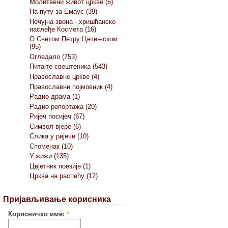
Молитвени живот цркве (6)
На путу за Емаус (39)
Нечујна звона - хришћанско
наслеђе Космета (16)
О Светом Петру Цетињском
(95)
Огледало (753)
Питајте свештеника (543)
Православне цркве (4)
Православни појмовник (4)
Радио драма (1)
Радио репортажа (20)
Ријеч посијеч (67)
Символ вјере (6)
Слика у ријечи (10)
Споменак (10)
У жижи (135)
Цвјетник поезије (1)
Црква на распећу (12)
Пријављивање корисника
Корисничко име:
*