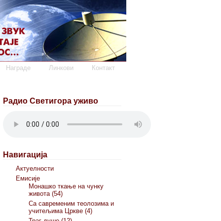
Награде
Линкови
Контакт
Радио Светигора уживо
Навигација
Актуелности
Емисије
Монашко ткање на чунку
живота (54)
Са савременим теолозима и
учитељима Цркве (4)
Траг душе (12)