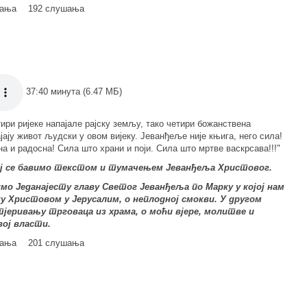
мања
192 слушања
37:40 минута (6.47 МБ)
тири ријеке напајале рајску земљу, тако четири божанствена
јају живот људски у овом вијеку. Јеванђеље није књига, него сила!
а и радосна! Сила што храни и поји. Сила што мртве васкрсава!!!"
јој се бавимо текстом и тумачењем Јеванђеља Христовог.
о Једанајесту главу Светог Јеванђеља по Марку у којој нам
у Христовом у Јерусалим, о неплодној смокви. У другом
тјеривању трговаца из храма, о моћи вјере, молитве и
вој власти.
мања
201 слушања