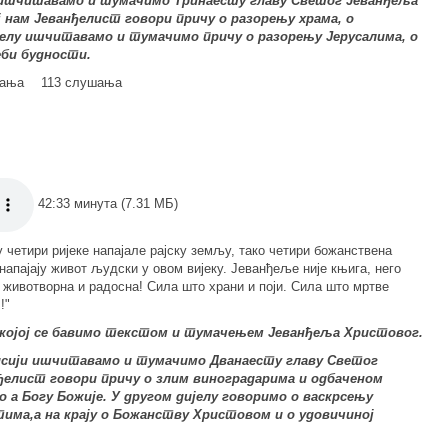
и ишчитавамо и тумачимо Тринаесту главу Светог Јеванђеља
ој нам Јеванђелист говори причу о разорењу храма, о
јелу ишчитавамо и тумачимо причу о разорењу Јерусалима, о
еби будности.
мања
113 слушања
42:33 минута (7.31 МБ)
у четири ријеке напајале рајску земљу, тако четири божанствена
напајају живот људски у овом вијеку. Јеванђеље није књига, него
 животворна и радосна! Сила што храни и поји. Сила што мртве
!"
 којој се бавимо текстом и тумачењем Јеванђеља Христовог.
исији ишчитавамо и тумачимо Дванаесту главу Светог
нђелист говори причу о злим виноградарима и одбаченом
о а Богу Божије. У другом дијелу говоримо о васкрсењу
тима,а на крају о Божанству Христовом и о удовичиној