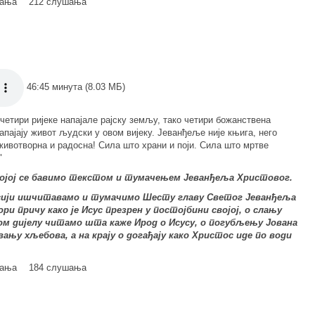
мања
212 слушања
46:45 минута (8.03 МБ)
 четири ријеке напајале рајску земљу, тако четири божанствена
апајају живот људски у овом вијеку. Јеванђеље није књига, него
животворна и радосна! Сила што храни и поји. Сила што мртве
"
којој се бавимо текстом и тумачењем Јеванђеља Христовог.
исији ишчитавамо и тумачимо
Шесту
главу Светог Јеванђеља
ори
причу како је Исус презрен у постојбини својој, о слању
ом дијелу читамо шта каже Ирод о Исусу, о погубљењу Јована
њу хљебова, а на крају о догађају како Христос иде по води
мања
184 слушања