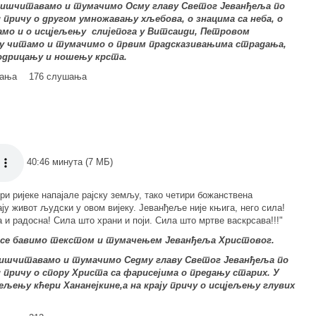
и ишчитавамо и тумачимо Осму главу Светог Јеванђеља по
и причу о другом умножавању хљебова, о знацима са неба, о
амо и о исцјељењу слијепога у Витсаиди, Петровом
лу читамо и тумачимо о првим прадсказивањима страдања,
оодрицању и ношењу крста.
мања
176 слушања
40:46 минута (7 МБ)
ри ријеке напајале рајску земљу, тако четири божанствена
ју живот људски у овом вијеку. Јеванђеље није књига, него сила!
 и радосна! Сила што храни и поји. Сила што мртве васкрсава!!!"
ој се бавимо текстом и тумачењем Јеванђеља Христовог.
и ишчитавамо и тумачимо Седму главу Светог Јеванђеља по
и
причу о спору Христа са фарисејима о предању старих. У
ељењу кћери Хананејкине,а на крају причу о исцјељењу глувих