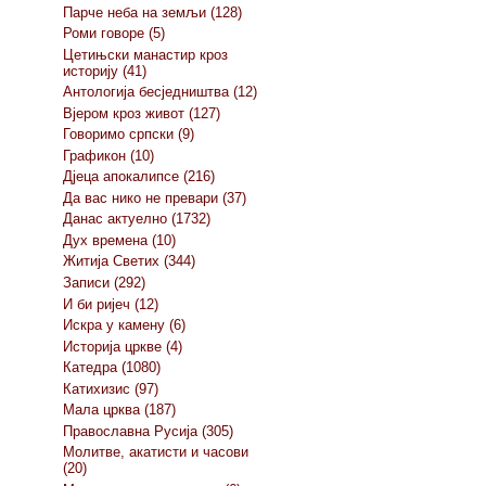
Парче неба на земљи (128)
Роми говоре (5)
Цетињски манастир кроз
историју (41)
Антологија бесједништва (12)
Вјером кроз живот (127)
Говоримо српски (9)
Графикон (10)
Дјеца апокалипсе (216)
Да вас нико не превари (37)
Данас актуелно (1732)
Дух времена (10)
Житија Светих (344)
Записи (292)
И би ријеч (12)
Искра у камену (6)
Историја цркве (4)
Катедра (1080)
Катихизис (97)
Мала црква (187)
Православна Русија (305)
Молитве, акатисти и часови
(20)