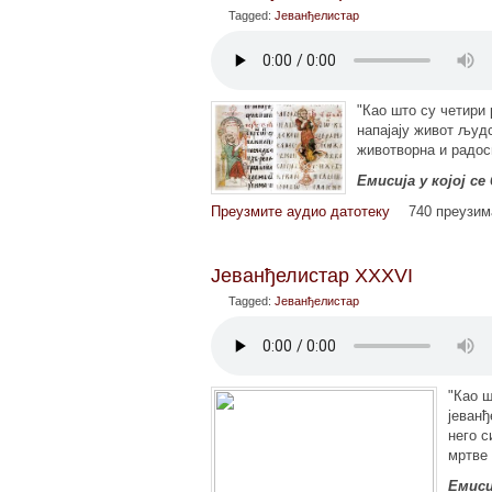
Tagged:
Јеванђелистар
"Као што су четири 
напајају живот људс
животворна и радосн
Емисија у којој 
Преузмите аудио датотеку
740 преузи
Јеванђелистар XXXVI
Tagged:
Јеванђелистар
"Као ш
јеванђ
него с
мртве 
Емиси