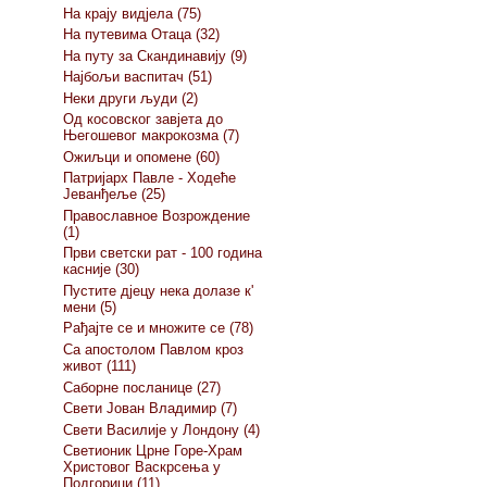
На крају видјела (75)
На путевима Отаца (32)
На путу за Скандинавију (9)
Најбољи васпитач (51)
Неки други људи (2)
Од косовског завјета до
Његошевог макрокозма (7)
Ожиљци и опомене (60)
Патријарх Павле - Ходеће
Јеванђеље (25)
Православное Возрождение
(1)
Први светски рат - 100 година
касније (30)
Пустите дјецу нека долазе к'
мени (5)
Рађајте се и множите се (78)
Са апостолом Павлом кроз
живот (111)
Саборне посланице (27)
Свети Јован Владимир (7)
Свети Василије у Лондону (4)
Светионик Црне Горе-Храм
Христовог Васкрсења у
Подгорици (11)