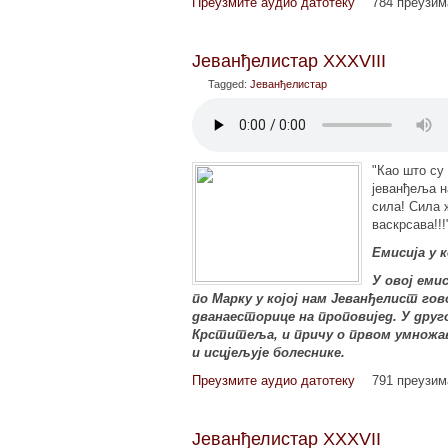
Преузмите аудио датотеку
784 преузи
Јеванђелистар XXXVIII
Tagged:
Јеванђелистар
"Као што су
јеванђеља н
сила! Сила 
васкрсава!!!
Емисија у 
У овој ем
по Марку у којој нам Јеванђелист гов
дванаесторице на проповијед. У друг
Крститеља, и причу о првом умножава
и исцјељује болеснике.
Преузмите аудио датотеку
791 преузи
Јеванђелистар XXXVII