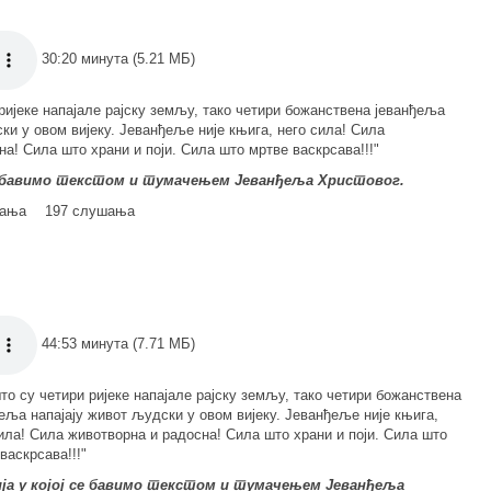
30:20 минута (5.21 МБ)
ријеке напајале рајску земљу, тако четири божанствена јеванђеља
ки у овом вијеку. Јеванђеље није књига, него сила! Сила
а! Сила што храни и поји. Сила што мртве васкрсава!!!"
се бавимо текстом и тумачењем Јеванђеља Христовог.
мања
197 слушања
44:53 минута (7.71 МБ)
то су четири ријеке напајале рајску земљу, тако четири божанствена
еља напајају живот људски у овом вијеку. Јеванђеље није књига,
ила! Сила животворна и радосна! Сила што храни и поји. Сила што
васкрсава!!!"
ја у којој се бавимо текстом и тумачењем Јеванђеља