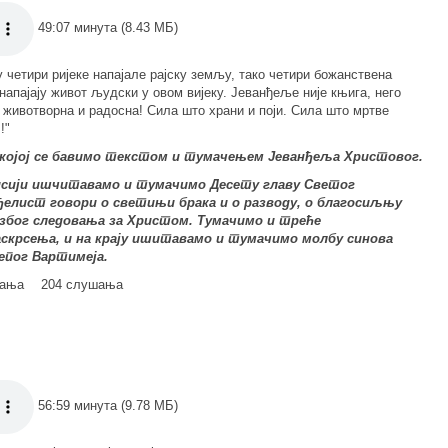
49:07 минута (8.43 МБ)
у четири ријеке напајале рајску земљу, тако четири божанствена
напајају живот људски у овом вијеку. Јеванђеље није књига, него
 животворна и радосна! Сила што храни и поји. Сила што мртве
!"
 којој се бавимо текстом и тумачењем Јеванђеља Христовог.
исији ишчитавамо и тумачимо Десету главу Светог
нђелист говори о светињи брака и о разводу, о благосиљњу
 због следовања за Христом. Тумачимо и треће
скрсења, и на крају ишитавамо и тумачимо молбу синова
јепог Вартимеја.
мања
204 слушања
56:59 минута (9.78 МБ)