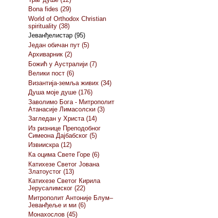
Bona fides (29)
World of Orthodox Christian
spirituality (38)
Јеванђелистар (95)
Један обичан пут (5)
Архиварник (2)
Божић у Аустралији (7)
Велики пост (6)
Византија-земља живих (34)
Душа моје душе (176)
Заволимо Бога - Митрополит
Атанасије Лимасолски (3)
Загледан у Христа (14)
Из ризнице Преподобног
Симеона Дајбабског (5)
Извиискра (12)
Ка оцима Свете Горе (6)
Катихезе Светог Јована
Златоустог (13)
Катихезе Светог Кирила
Јерусалимског (22)
Митрополит Антоније Блум–
Јеванђеље и ми (6)
Монахослов (45)