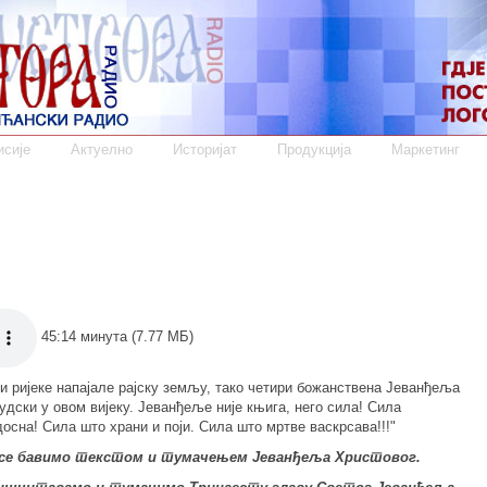
сије
Актуелно
Историјат
Продукција
Маркетинг
45:14 минута (7.77 МБ)
и ријеке напајале рајску земљу, тако четири божанствена Јеванђеља
удски у овом вијеку. Јеванђеље није књига, него сила! Сила
осна! Сила што храни и поји. Сила што мртве васкрсава!!!"
ј се бавимо текстом и тумачењем Јеванђеља Христовог.