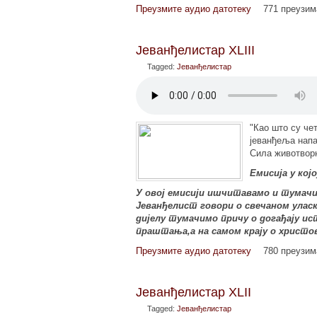
Преузмите аудио датотеку
771 преузи
Јеванђелистар XLIII
Tagged:
Јеванђелистар
"Као што су че
јеванђеља напа
Сила животворн
Емисија у ко
У овој емисији ишчитавамо и тумачим
Јеванђелист говори о свечаном уласк
дијелу тумачимо причу о догађају ис
праштања,а на самом крају о христо
Преузмите аудио датотеку
780 преузи
Јеванђелистар XLII
Tagged:
Јеванђелистар