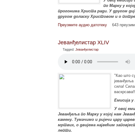
У овој емисиј
по Марку у кој
прогонима Христа ради. У другом ди
другом доласку Христовом и о потр
Преузмите аудио датотеку
643 преузи
Јеванђелистар XLIV
Tagged:
Јеванђелистар
"Као што с
јеванђеља 
сила! Сила
васкрсава!!
Емисија у
У овој ем
Јеванђеља по Марку у којој нам Јева
камену. Тумачимо и ријечи цару царев
мртвих, о двијема највећим заповјес
лепти.