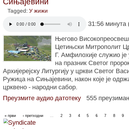
Сињајевини
Tagged:
У жижи
31:56 минута 
Његово Високопреосвеш
Цетињски Митрополит Цр
Г. Амфилохије служио је у
на празник Светог проро
Архијерејску Литургију у цркви Светог Вас
Ружица на Сињајевини, након које је одр
црквено - народни сабор.
Преузмите аудио датотеку
555 преузима
« први
‹ претходни
…
2
3
4
5
6
7
8
9