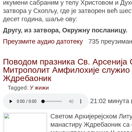
икумени сабраним у телу Христовом и Дух
затвора у Скопљу, где је затворен већ ше
десет година, шаље ову:
Другу, из затвора, Окружну посланицу.
Преузмите аудио датотеку
735 преузима
Поводом празника Св. Арсенија
Митрополит Амфилохије служио 
Ждребаоник
Tagged:
У жижи
21:02 минута 
Светом Архијерејском Литур
манастиру Ждребаоник са