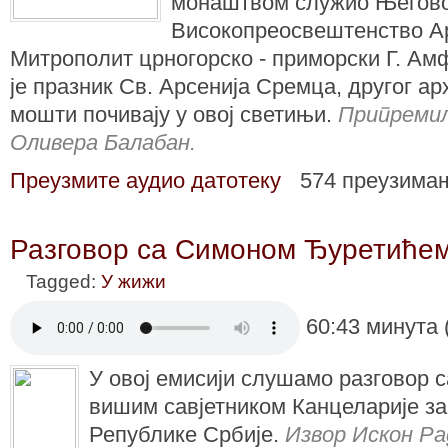
монаштвом служио Његов
Високопреосвештенство А
Митрополит црногорско - приморски Г. Ам
је празник Св. Арсенија Сремца, другог ар
мошти почивају у овој светињи.
Припремил
Оливера Балабан.
Преузмите аудио датотеку
574 преузима
Разговор са Симоном Ђуретиће
Tagged:
У жижи
60:43 минута 
У овој емисији слушамо разговор
вишим савјетником Канцеларије за
Републике Србије.
Извор Искон Ра