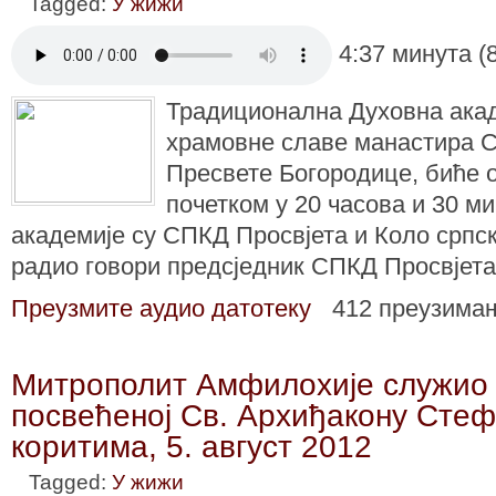
Tagged:
У жижи
4:37 минута (
Традиционална Духовна ака
храмовне славе манастира 
Пресвете Богородице, биће 
почетком у 20 часова и 30 м
академије су СПКД Просвјета и Коло српск
радио говори предсједник СПКД Просвјет
Преузмите аудио датотеку
412 преузима
Митрополит Амфилохије служио 
посвећеној Св. Архиђакону Стеф
коритима, 5. август 2012
Tagged:
У жижи