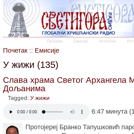
Програм
Емисије
Актуелно
Ист
Почетак
::
Емисије
У жижи (135)
Слава храма Светог Архангела 
Дољанима
Tagged:
У жижи
6:47 минута (
Протојереј Бранко Тапушковић пар