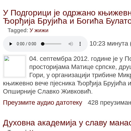
У Подгорици је одржано књижевн
Ђорђија Брујића и Богића Булат
Tagged:
У жижи
10:23 минута 
04. септембра 2012. године је у П
просторијама Матице српске, дру
Гори, у организацији трибине Ми
књижевно вече пјесника Ђорђија Брујића 
Опширније Славко Живковић.
Преузмите аудио датотеку
428 преузима
Духовна академија у славу мана