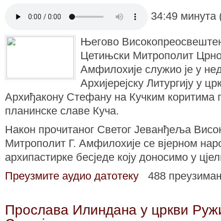
34:49 минута 
Његово Високопреосвештен
Цетињски Митрополит Црног
Амфилохије служио је у нед
Архијерејску Литургију у ц
Архиђакону Стефану на Кучким коритима 
планинске славе Куча.
Након прочитаног Светог Јеванђеља Висо
Митрополит Г. Амфилохије се вјерном нар
архипастирке бесједе коју доносимо у цјел
Преузмите аудио датотеку
488 преузима
Прослава Илиндана у цркви Руж