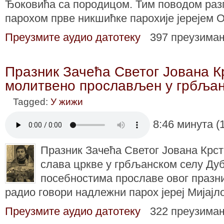
Ђоковића са породицом. Тим поводом раз
парохом прве никшићке парохије јерејем 
Преузмите аудио датотеку
397 преузима
Празник Зачећа Светог Јована 
молитвено прослављен у грбљан
Tagged:
У жижи
8:46 минута (
Празник Зачећа Светог Јована Крс
слава цркве у грбљанском селу Дуб
посебностима прославе овог празн
радио говори надлежни парох јереј Мијајл
Преузмите аудио датотеку
322 преузима