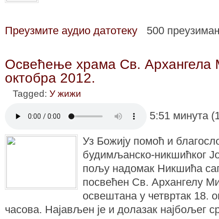
Преузмите аудио датотеку
500 преузима
Освећење храма Св. Архангела 
октобра 2012.
Tagged:
У жижи
5:51 минута (
Уз Божију помоћ и благосл
будимљанско-никшићког Јо
пољу надомак Никшића саг
посвећен Св. Архангелу Ми
освештана у четвртак 18. о
часова. Најављен је и долазак најбољег с