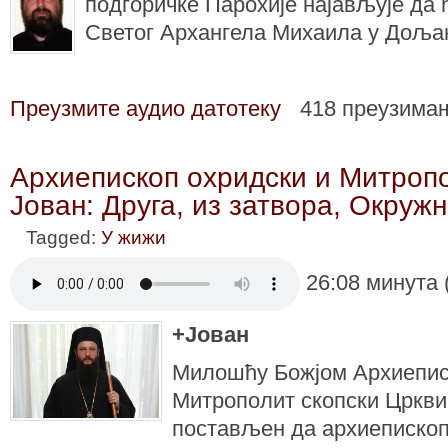
подгоричке Парохије најављује да 
Светог Архангела Михаила у Доља
Преузмите аудио датотеку
418 преузима
Архиепископ охридски и Митропо
Јован: Друга, из затвора, Окруж
Tagged:
У жижи
26:08 минута 
+Јован
Mилошћу Божјом Архиепис
Митрополит скопски Цркви у
постављен да архиепископ