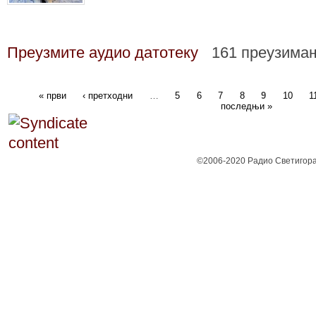
Преузмите аудио датотеку
161 преузима
« први
‹ претходни
…
5
6
7
8
9
10
1
последњи »
©2006-2020 Радио Светигора