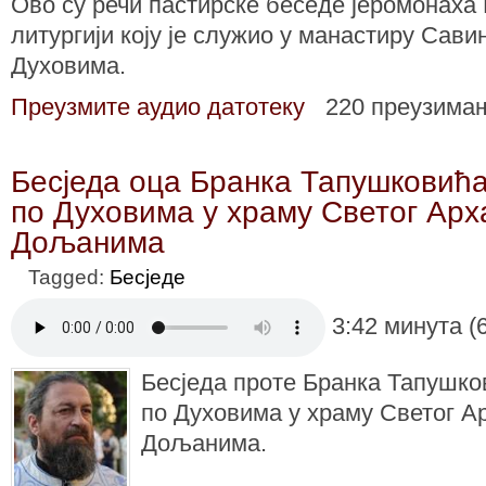
Ово су речи пастирске беседе јеромонаха 
литургији коју је служио у манастиру Сав
Духовима.
Преузмите аудио датотеку
220 преузима
Бесједа оца Бранка Тапушковић
по Духовима у храму Светог Арх
Дољанима
Tagged:
Бесједе
3:42 минута (
Бесједа проте Бранка Тапушко
по Духовима у храму Светог А
Дољанима.