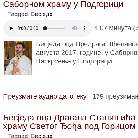
Саборном храму у Подгорици
Tagged:
Бесједе
4:07 минута (
Бесједа оца Предрага Шћепанов
августа 2017. године, у Саборн
Васкрсења у Подгорици.
Преузмите аудио датотеку
179 преузима
Бесједа оца Драгана Станишића 
храму Светог Ђођа под Горицом
Tagged:
Бесједе