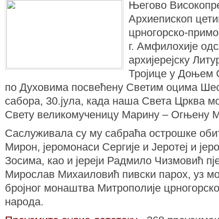
Његово Високопр
Архиепископ цет
црногорско-примо
г. Амфилохије одс
архијерејску Литу
Тројице у Доњем 
по Духовима посвећену Светим оцима Ше
сабора, 30.јула, када наша Света Црква 
Свету великомученицу Марину – Огњену М
Саслуживала су му сабраћа острошке об
Мирон, јеромонаси Сергије и Јеротеј и јер
Зосима, као и јереји Радмило Чизмовић пј
Мирослав Михаиловић пивски парох, уз м
бројног монаштва Митрополије црногорско
народа.