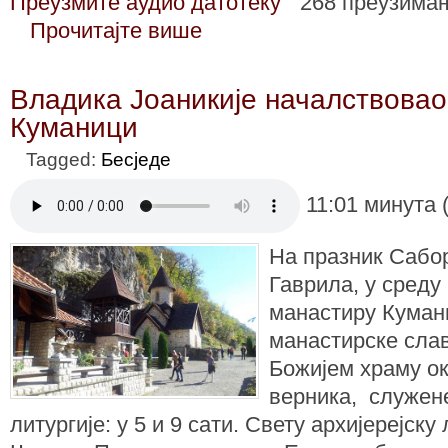
Преузмите аудио датотеку
268 преузима
Прочитајте више
Владика Јоаникије началствовао
Куманици
Tagged:
Бесједе
11:01 минута 
На празник Сабо
Гаврила, у среду 
манастиру Куман
манастирске слав
Божијем храму ок
верника, служене
литургије: у 5 и 9 сати. Свету архијерејску