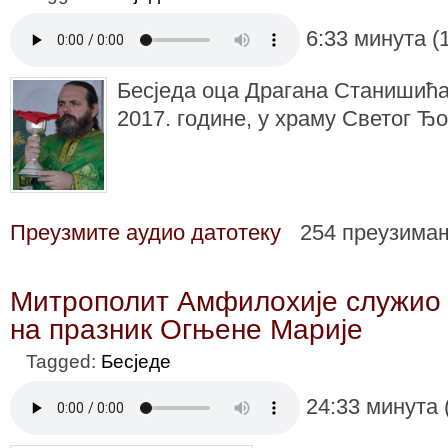
6:33 минута (
Бесједа оца Драгана Станишића 
2017. године, у храму Светог Ђ
Преузмите аудио датотеку
254 преузима
Митрополит Амфилохије служио
на празник Огњене Марије
Tagged:
Бесједе
24:33 минута 