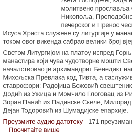
љета Господњег, када 
молитвено прославља С
Никопоља, Преподобног
печерског и Пренос чес
Исуса Христа служене су литургије у манас
током овог викенда сабрао велики број вје
Светом Литургијом на платоу испред Горњ
манастира који чува чудотворне мошти Све
началствовао је архимандрит Бенедикт на
Михољска Превлака код Тивта, а саслужив
ставрофори: Радојица Божовић свештеник у
Додић из Ужица и Момчило Глоговац из Рис
Зоран Панић из Падинске Скеле, Милорад
Дејан Тодоровић из Шумадијске епархије.
Преузмите аудио датотеку
171 преузима
Прочитајте више