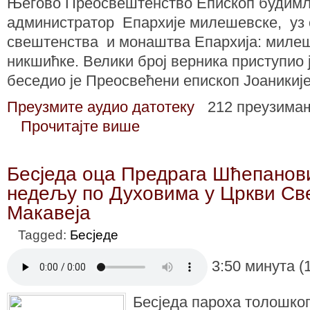
Његово Преосвештенство Епископ будимљ
администратор Епархије милешевске, уз
свештенства и монаштва Епархија: миле
никшићке. Велики број верника приступио ј
беседио је Преосвећени епископ Јоаникије
Преузмите аудио датотеку
212 преузима
Прочитајте више
Бесједа оца Предрага Шћепанов
недељу по Духовима у Цркви Св
Макавеја
Tagged:
Бесједе
3:50 минута (
Бесједа пароха толошко