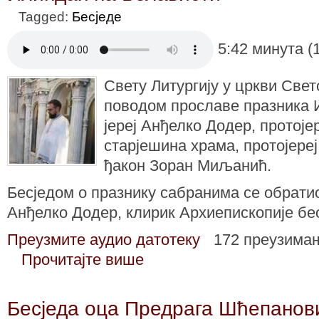
Tagged:
Бесједе
5:42 минута (
Свету Литургију у цркви Све
поводом прославе празника 
јереј Анђелко Додер, протој
старјешина храма, протојере
ђакон Зоран Миљанић.
Бесједом о празнику сабранима се обратио
Анђелко Додер, клирик Архиепископије бе
Преузмите аудио датотеку
172 преузима
Прочитајте више
Бесједа оца Предрага Шћепанов