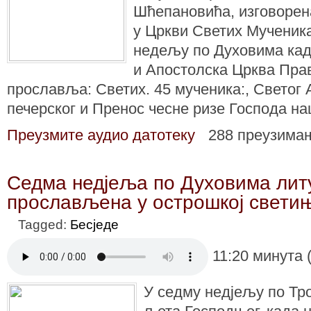
Шћепановића, изговорена
у Цркви Светих Мученика
недељу по Духовима ка
и Апостолска Црква Пра
прославља: Светих. 45 мученика:, Светог А
печерског и Пренос чесне ризе Господа на
Преузмите аудио датотеку
288 преузима
Седма недјеља по Духовима литу
прослављена у острошкој свети
Tagged:
Бесједе
11:20 минута 
У седму недјељу по Трој