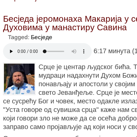
Бесједа јеромонаха Макарија у 
Духовима у манастиру Савина
Tagged:
Бесједе
6:17 минута (
Срце је центар људског бића. 
мудраци надахнути Духом Божиј
понављају и апостоли у своји
свето Јеванђеље. Срце је место
се сусрећу Бог и човек, место одакле изла
"Уста говоре од сувишка срца" каже нам с
који говори зло не може да се осећа добро
заправо само пројављује ад који носи у св