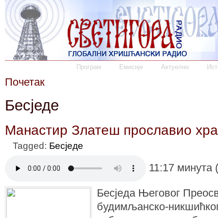
Програм
Емисије
Актуелно
Ист
Почетак
Бесједе
Манастир Златеш прославио хра
Tagged:
Бесједе
11:17 минута 
Бесједа Његовог Преос
будимљанско-никшићког 