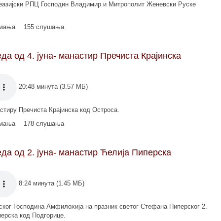
еазијски РПЦ Господин Владимир и Митрополит Женевски Руске
имања
155 слушања
а од 4. јуна- манастир Пречиста Крајинска
20:48 минута (3.57 МБ)
тиру Пречиста Крајинска код Остроса.
имања
178 слушања
а од 2. јуна- манастир Ћелија Пипeрска
8:24 минута (1.45 МБ)
ког Господина Амфилохија на празник светог Стефана Пиперског 2.
перска код Подгорице.