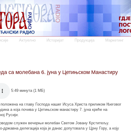
сије
Актуелно
Историјат
Продукција
Маркетинг
да са молебана 6. јуна у Цетињском Манастиру
5:49 минута (1 МБ)
е положена на главу Господа нашег Исуса Христа приликом Његовог
дина а која почива у Цетињском манастиру 7. јуна креће на
ој Русији.
поводом служен вечерњи молебан Светом Јовану Крститељу.
-државна делегација која је данас допутовала у Црну Гору, а коју