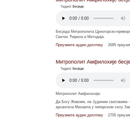
Tagged:
Бесједе
Бесједа Митрополита Црногорско-приморс
Светих Ћирила и Методија.
Преузмите аудио датотеку
2685 преуз
Митрополит Амфилохије бесје
Tagged:
Бесједе
Митрополит Амфилохије:
Да Богу Живоме, не Јудиним сватовима - б
архангела Михаила у пиперском селу Зава
Преузмите аудио датотеку
2705 преуз