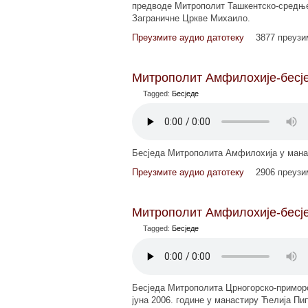
предводе Митрополит Ташкентско-средњ
Заграничне Цркве Михаило.
Преузмите аудио датотеку
3877 преуз
Митрополит Амфилохије-бесјед
Tagged:
Бесједе
Бесједа Митрополита Амфилохија у манас
Преузмите аудио датотеку
2906 преуз
Митрополит Амфилохије-бесјед
Tagged:
Бесједе
Бесједа Митрополита Црногорско-приморс
јуна 2006. године у манастиру Ћелија Пи