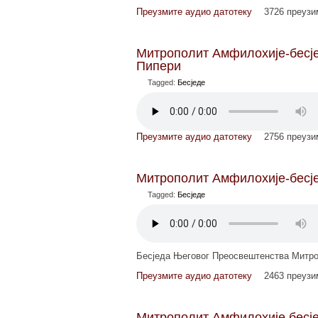
Преузмите аудио датотеку
3726 преуз
Митрополит Амфилохије-бесјед
Пипери
Tagged:
Бесједе
Преузмите аудио датотеку
2756 преуз
Митрополит Амфилохије-бесје
Tagged:
Бесједе
Бесједа Његовог Преосвештенства Митро
Преузмите аудио датотеку
2463 преуз
Митрополит Амфилохије бесје