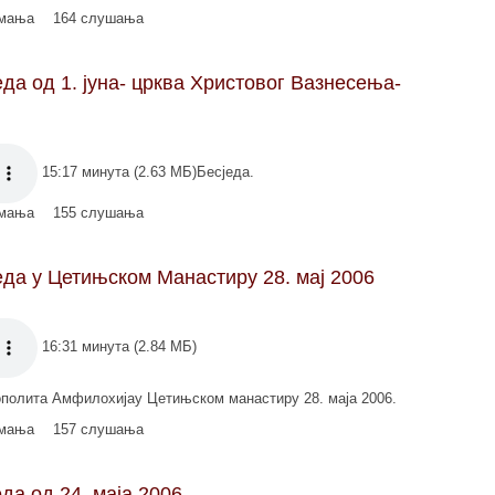
имања
164 слушања
а од 1. јуна- црква Христовог Вазнесења-
15:17 минута (2.63 МБ)Бесједа.
имања
155 слушања
да у Цетињском Манастиру 28. мај 2006
16:31 минута (2.84 МБ)
полита Амфилохијау Цетињском манастиру 28. маја 2006.
имања
157 слушања
да од 24. маја 2006