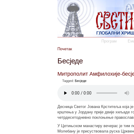
Програм
Еми
Почетак
Бесједе
Митрополит Амфилохије-бесје
Tagged:
Бесједе
Десница Светог Јована Крститеља која ј
крштења у Јордану прије двије хиљаде го
четрдесетодневно поклоњење православн
У Цетињском манастиру вечерас је тим 
Молебану је присуствовала руска Црквено