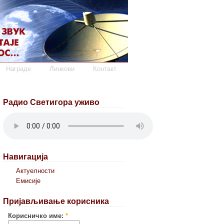
Награде
Линкови
Контакт
Радио Светигора уживо
Навигација
Актуелности
Емисије
Пријављивање корисника
Корисничко име:
*