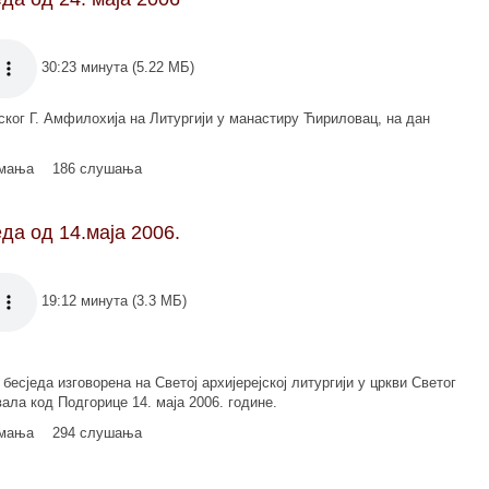
30:23 минута (5.22 МБ)
ког Г. Амфилохија на Литургији у манастиру Ћириловац, на дан
имања
186 слушања
да од 14.маја 2006.
19:12 минута (3.3 МБ)
есједа изговорена на Светој архијерејској литургији у цркви Светог
ла код Подгорице 14. маја 2006. године.
имања
294 слушања