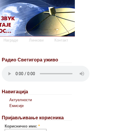
Награде
Линкови
Контакт
Радио Светигора уживо
Навигација
Актуелности
Емисије
Пријављивање корисника
Корисничко име:
*