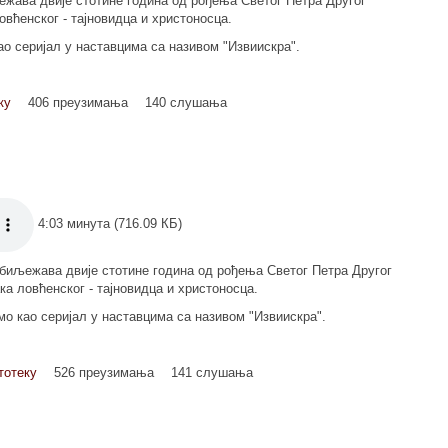
ежава двије стотине година од рођења Светог Петра Другог
вћенског - тајновидца и христоносца.
као серијал у наставцима са називом "Извиискра".
ку
406 преузимања
140 слушања
4:03 минута (716.09 КБ)
обиљежава двије стотине година од рођења Светог Петра Другог
а ловћенског - тајновидца и христоносца.
емо као серијал у наставцима са називом "Извиискра".
тотеку
526 преузимања
141 слушања