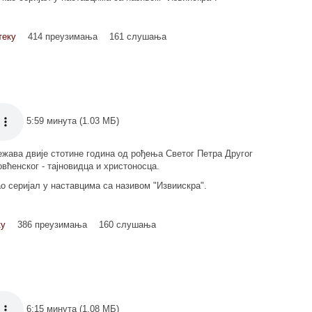
теку
414 преузимања
161 слушања
5:59 минута (1.03 МБ)
жава двије стотине година од рођења Светог Петра Другог
вћенског - тајновидца и христоносца.
ао серијал у наставцима са називом "Извиискра".
ку
386 преузимања
160 слушања
6:15 минута (1.08 МБ)