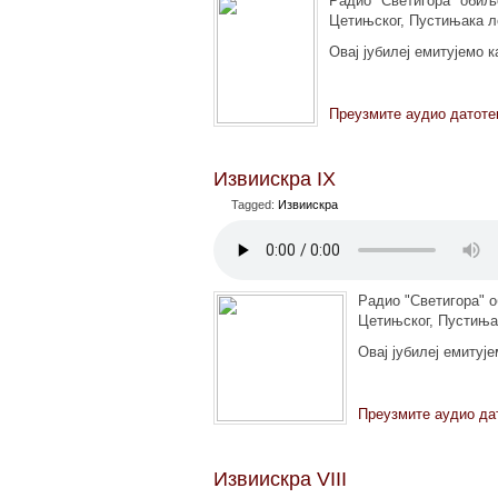
Радио "Светигора" обиљ
Цетињског, Пустињака ло
Овај јубилеј емитујемо 
Преузмите аудио датоте
Извиискра IX
Tagged:
Извиискра
Радио "Светигора" 
Цетињског, Пустињак
Овај јубилеј емитуј
Преузмите аудио да
Извиискра VIII