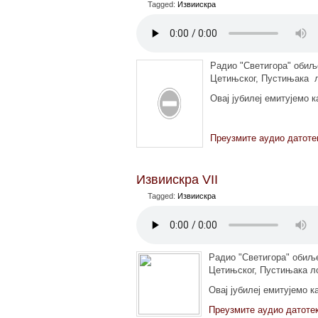
Tagged:
Извиискра
Радио "Светигора" обиљ
Цетињског, Пустињака ло
Овај јубилеј емитујемо 
Преузмите аудио датоте
Извиискра VII
Tagged:
Извиискра
Радио "Светигора" обиље
Цетињског, Пустињака ло
Овај јубилеј емитујемо к
Преузмите аудио датоте