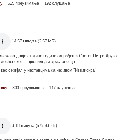
ку
525 преузимања
192 слушања
14:57 минута (2.57 МБ)
љежава двије стотине година од рођења Светог Петра Другог
ловћенског - тајновидца и христоносца.
о као серијал у наставцима са називом "Извиискра".
теку
399 преузимања
147 слушања
3:18 минута (579.93 КБ)