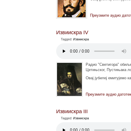
Преузмите аудио дато
Извиискра IV
Tagged:
Извиискра
Радио "Светигора" обиље
Цетињског, Пустињака ло
Овај јубилеј емитујемо к
Преузмите аудио датоте
Извиискра III
Tagged:
Извиискра