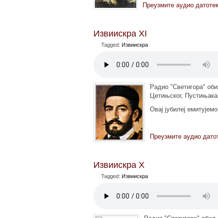
Преузмите аудио датоте
Извиискра XI
Tagged:
Извиискра
Радио "Светигора" оби
Цетињског, Пустињака 
Овај јубилеј емитујем
Преузмите аудио дато
Извиискра X
Tagged:
Извиискра