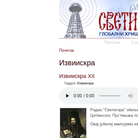
Програм
Еми
Почетак
Извиискра
Извиискра XII
Tagged:
Извиискра
Радио "Светигора" обиље
Цетињског, Пустињака ло
Овај јубилеј емитујемо к