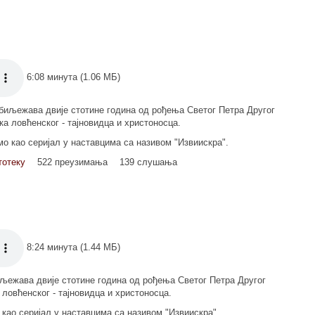
6:08 минута (1.06 МБ)
биљежава двије стотине година од рођења Светог Петра Другог
а ловћенског - тајновидца и христоносца.
емо као серијал у наставцима са називом "Извиискра".
тотеку
522 преузимања
139 слушања
8:24 минута (1.44 МБ)
љежава двије стотине година од рођења Светог Петра Другог
ловћенског - тајновидца и христоносца.
о као серијал у наставцима са називом "Извиискра".