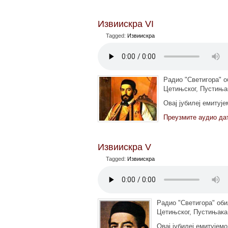
Извиискра VI
Tagged:
Извиискра
Радио "Светигора" о
Цетињског, Пустињак
Овај јубилеј емитуј
Преузмите аудио да
Извиискра V
Tagged:
Извиискра
Радио "Светигора" оби
Цетињског, Пустињака 
Овај јубилеј емитујем