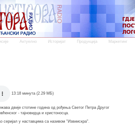
сије
Актуелно
Историјат
Продукција
Маркетинг
13:18 минута (2.29 МБ)
жава двије стотине година од рођења Светог Петра Другог
вћенског - тајновидца и христоносца.
ао серијал у наставцима са називом "Извиискра".