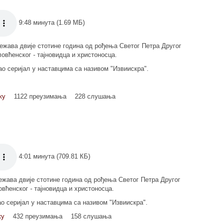
9:48 минута (1.69 МБ)
ежава двије стотине година од рођења Светог Петра Другог
вћенског - тајновидца и христоносца.
као серијал у наставцима са називом "Извиискра".
ку
1122 преузимања
228 слушања
4:01 минута (709.81 КБ)
жава двије стотине година од рођења Светог Петра Другог
вћенског - тајновидца и христоносца.
ао серијал у наставцима са називом "Извиискра".
ку
432 преузимања
158 слушања