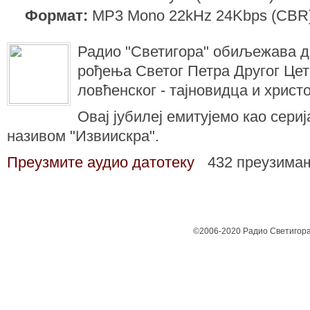
Формат:
MP3 Mono 22kHz 24Kbps (CBR
Радио "Светигора" обиљежава дв
рођења Светог Петра Другог Це
ловћенског - тајновидца и христ
Овај јубилеј емитујемо као сери
називом "Извиискра".
Преузмите аудио датотеку
432 преузима
©2006-2020 Радио Светигора