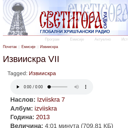
Програм
Емисије
Актуелно
Ист
Почетак
::
Емисије
::
Извиискра
Извиискра VII
Tagged:
Извиискра
Наслов:
Izviiskra 7
Албум:
izviiskra
Година:
2013
Величина:
4:01 минута (709.81 КБ)