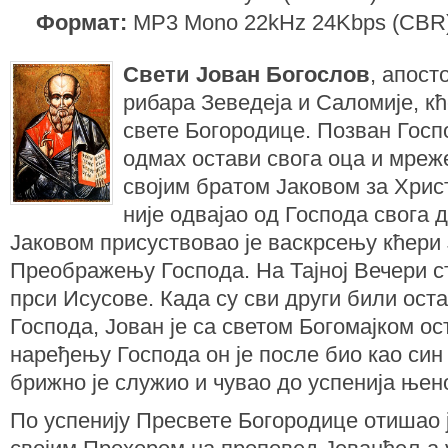
Формат:
MP3 Mono 22kHz 24Kbps (CBR
Свети Јован Богослов
, апост
рибара Зеведеја и Саломије, к
свете Богородице. Позван Гос
одмах остави свога оца и мреже
својим братом Јаковом за Хрис
није одвајао од Господа свога д
Јаковом присуствовао је васкрсењу кћери
Преображењу Господа. На Тајној Вечери ст
прси Исусове. Када су сви други били ост
Господа, Јован је са светом Богомајком ос
наређењу Господа он је после био као син 
брижно је служио и чувао до успенија њено
По успенију Пресвете Богородице отишао 