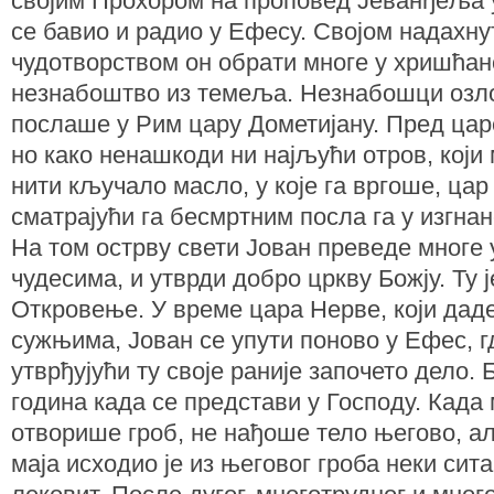
својим Прохором на проповед Јеванђеља у
се бавио и радио у Ефесу. Својом надахн
чудотворством он обрати многе у хришћа
незнабоштво из темеља. Незнабошци озло
послаше у Рим цару Дометијану. Пред цар
но како ненашкоди ни најљући отров, који
нити кључало масло, у које га вргоше, цар
сматрајући га бесмртним посла га у изгна
На том острву свети Јован преведе многе
чудесима, и утврди добро цркву Божју. Ту
Откровење. У време цара Нерве, који дад
сужњима, Јован се упути поново у Ефес, 
утврђујући ту своје раније започето дело.
година када се представи у Господу. Када
отворише гроб, не нађоше тело његово, ал
маја исходио је из његовог гроба неки сит