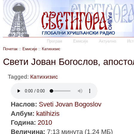
Програм
Емисије
Актуелно
Ист
Почетак
::
Емисије
::
Катихизис
Свети Јован Богослов, апосто
Tagged:
Катихизис
Наслов:
Sveti Jovan Bogoslov
Албум:
katihizis
Година:
2010
Величина:
7:13 минута (1.24 МБ)