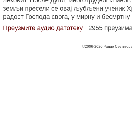
лековит. После дугог, многотрудног и мно
земљи пресели се овај љубљени ученик Хр
радост Господа свога, у мирну и бесмртну 
Преузмите аудио датотеку
2955 преузим
©2006-2020 Радио Светигора